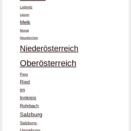
Leibnitz
Liezen
Melk
Murtal
Neunkirchen
Niederösterreich
Oberösterreich
Perg
Ried
im
Innkreis
Rohrbach
Salzburg
Salzburg-
Umgebung