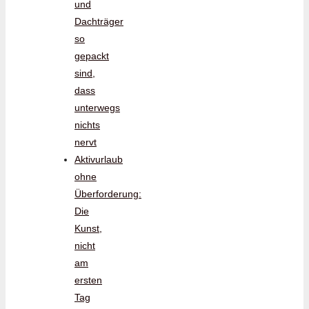
und
Dachträger
so
gepackt
sind,
dass
unterwegs
nichts
nervt
Aktivurlaub
ohne
Überforderung:
Die
Kunst,
nicht
am
ersten
Tag