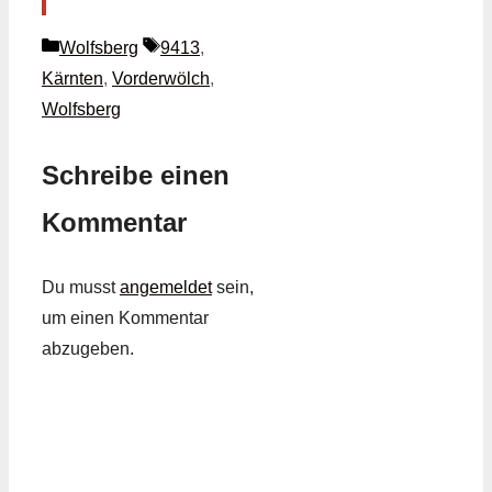
Kategorien
Schlagwörter
Wolfsberg
9413
,
Kärnten
,
Vorderwölch
,
Wolfsberg
Schreibe einen
Kommentar
Du musst
angemeldet
sein,
um einen Kommentar
abzugeben.