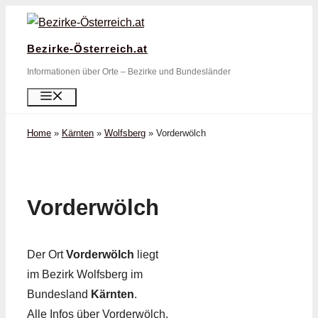
Zum
Inhalt
Bezirke-Österreich.at
springen
Informationen über Orte – Bezirke und Bundesländer
Menü
Home
»
Kärnten
»
Wolfsberg
»
Vorderwölch
Vorderwölch
Der Ort
Vorderwölch
liegt
im Bezirk Wolfsberg im
Bundesland
Kärnten
.
Alle Infos über Vorderwölch,