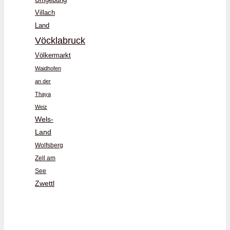
Villach
Land
Vöcklabruck
Völkermarkt
Waidhofen
an der
Thaya
Weiz
Wels-
Land
Wolfsberg
Zell am
See
Zwettl