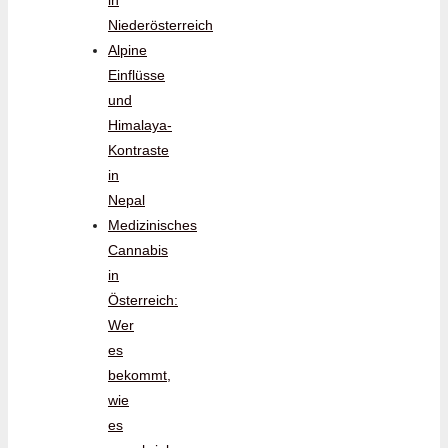
in
Niederösterreich
Alpine
Einflüsse
und
Himalaya-
Kontraste
in
Nepal
Medizinisches
Cannabis
in
Österreich:
Wer
es
bekommt,
wie
es