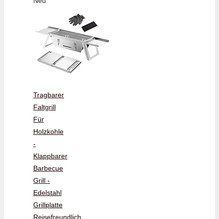
Neu
Tragbarer
Faltgrill
Für
Holzkohle
-
Klappbarer
Barbecue
Grill -
Edelstahl
Grillplatte
Reisefreundlich