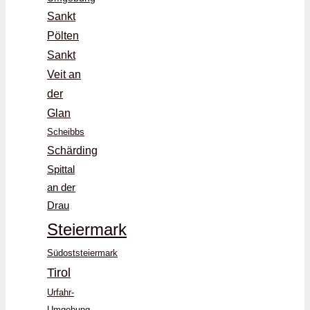
Sankt
Pölten
Sankt
Veit an
der
Glan
Scheibbs
Schärding
Spittal
an der
Drau
Steiermark
Südoststeiermark
Tirol
Urfahr-
Umgebung