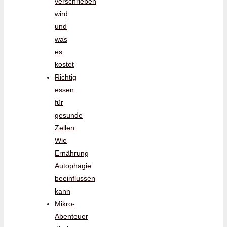
verschrieben
wird
und
was
es
kostet
Richtig
essen
für
gesunde
Zellen:
Wie
Ernährung
Autophagie
beeinflussen
kann
Mikro-
Abenteuer