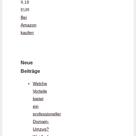
9,18
EUR
Bei
Amazon
kaufen
Neue
Beiträge
Welche
Vorteile
bietet
ein
professioneller
Domain-
Umzug?