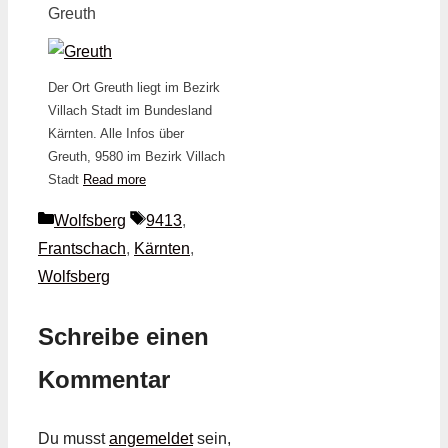
Greuth
Der Ort Greuth liegt im Bezirk
Villach Stadt im Bundesland
Kärnten. Alle Infos über
Greuth, 9580 im Bezirk Villach
Stadt
Read more
Kategorien
Schlagwörter
Wolfsberg
9413
,
Frantschach
,
Kärnten
,
Wolfsberg
Schreibe einen
Kommentar
Du musst
angemeldet
sein,