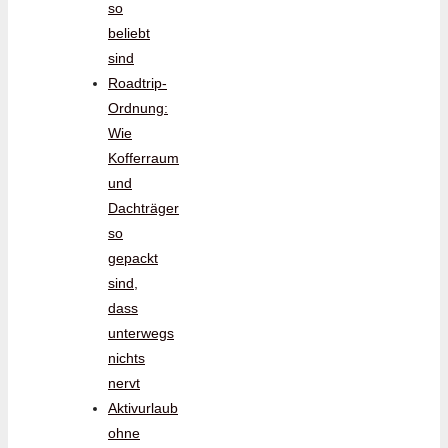
so
beliebt
sind
Roadtrip-
Ordnung:
Wie
Kofferraum
und
Dachträger
so
gepackt
sind,
dass
unterwegs
nichts
nervt
Aktivurlaub
ohne