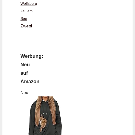
Wolfsberg
Zell am
See
Zwettl
Werbung:
Neu
auf
Amazon
Neu