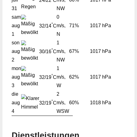
24/22
C
31
NW
sam
0
°
aug
m/s,
71%
1017 hPa
32/14
C
1
N
son
1
°
aug
m/s,
67%
1017 hPa
30/16
C
2
NW
mon
1
°
aug
m/s,
62%
1017 hPa
32/19
C
3
W
die
2
°
aug
m/s,
60%
1018 hPa
32/19
C
4
WSW
Dienstleistungen