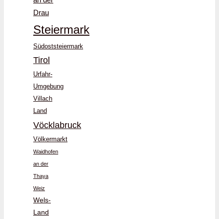
an der
Drau
Steiermark
Südoststeiermark
Tirol
Urfahr-
Umgebung
Villach
Land
Vöcklabruck
Völkermarkt
Waidhofen
an der
Thaya
Weiz
Wels-
Land