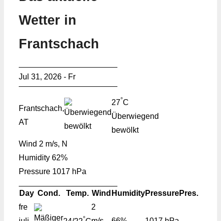
Wetter in
Frantschach
Jul 31, 2026 - Fr
°
27
C
Frantschach,
Überwiegend
AT
bewölkt
Wind
2 m/s, N
Humidity
62%
Pressure
1017 hPa
Day
Cond.
Temp.
Wind
Humidity
Pressure
Pres.
fre
2
°
juli
m/s,
66%
1017 hPa