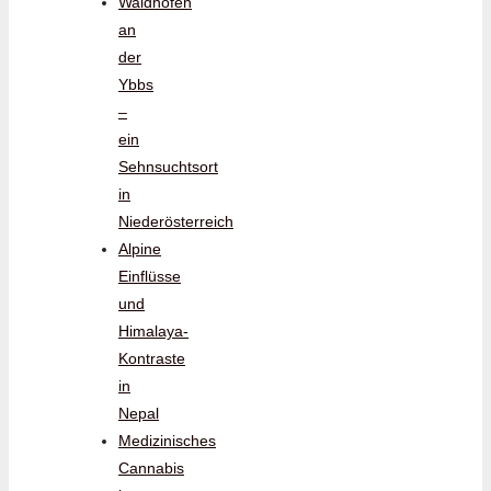
Waidhofen
an
der
Ybbs
–
ein
Sehnsuchtsort
in
Niederösterreich
Alpine
Einflüsse
und
Himalaya-
Kontraste
in
Nepal
Medizinisches
Cannabis