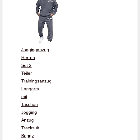
Jogginganzug
Herren
Set 2
Teiler
Trainingsanzug
Langarm
mit
Taschen
Jogging
Anzug
Tracksuit
Baggy