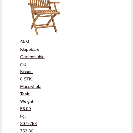
SKM
Klappbare
Gartenstühle
mit
Kissen
6 STK.
Massivholz
Teak,
Weight:
56.09
kg,
3072753
753,86