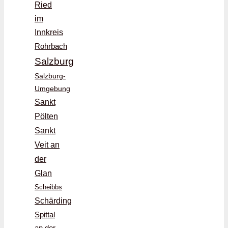
Ried
im
Innkreis
Rohrbach
Salzburg
Salzburg-
Umgebung
Sankt
Pölten
Sankt
Veit an
der
Glan
Scheibbs
Schärding
Spittal