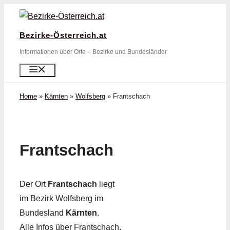
Zum
Inhalt
Bezirke-Österreich.at
springen
Informationen über Orte – Bezirke und Bundesländer
Menü
Home
»
Kärnten
»
Wolfsberg
»
Frantschach
Frantschach
Der Ort
Frantschach
liegt
im Bezirk Wolfsberg im
Bundesland
Kärnten
.
Alle Infos über Frantschach,