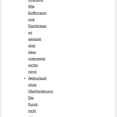
Wie
Kofferraum
und
Dachträger
so
gepackt
sind,
dass
unterwegs
nichts
nervt
Aktivurlaub
ohne
Überforderung:
Die
Kunst,
nicht