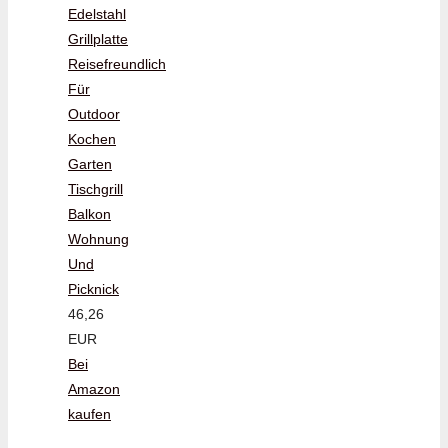
Edelstahl
Grillplatte
Reisefreundlich
Für
Outdoor
Kochen
Garten
Tischgrill
Balkon
Wohnung
Und
Picknick
46,26
EUR
Bei
Amazon
kaufen