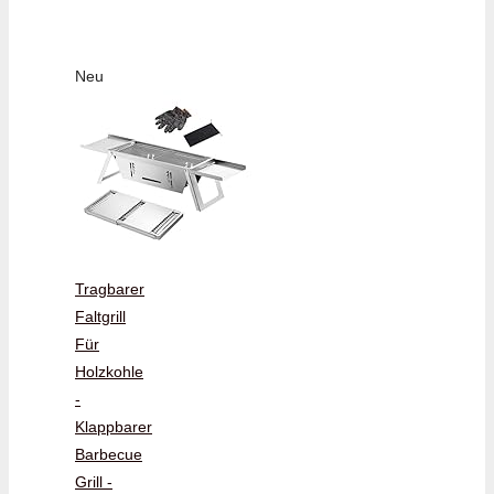
Neu
Tragbarer
Faltgrill
Für
Holzkohle
-
Klappbarer
Barbecue
Grill -