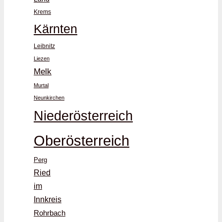
Krems
Kärnten
Leibnitz
Liezen
Melk
Murtal
Neunkirchen
Niederösterreich
Oberösterreich
Perg
Ried
im
Innkreis
Rohrbach