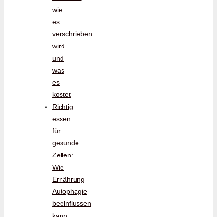
wie
es
verschrieben
wird
und
was
es
kostet
Richtig
essen
für
gesunde
Zellen:
Wie
Ernährung
Autophagie
beeinflussen
kann