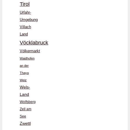
Tirol
Urfahr-
Umgebung
Villach
Land
Vöcklabruck
Völkermarkt
Waidhofen
an der
Thaya
Weiz
Wels-
Land
Wolfsberg
Zell am
See
Zwettl