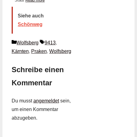
Stadt
Read more
Siehe auch
Schönweg
Kategorien
Schlagwörter
Wolfsberg
9413
,
Kärnten
,
Praken
,
Wolfsberg
Schreibe einen
Kommentar
Du musst
angemeldet
sein,
um einen Kommentar
abzugeben.