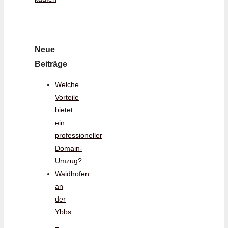
Neue
Beiträge
Welche
Vorteile
bietet
ein
professioneller
Domain-
Umzug?
Waidhofen
an
der
Ybbs
–