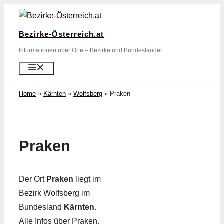
Zum
Inhalt
Bezirke-Österreich.at
springen
Informationen über Orte – Bezirke und Bundesländer
Menü
Home
»
Kärnten
»
Wolfsberg
»
Praken
Praken
Der Ort
Praken
liegt im
Bezirk Wolfsberg im
Bundesland
Kärnten
.
Alle Infos über Praken,