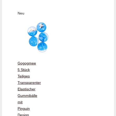
Neu
Gogogmee
5 Stück
Teiliges
Transparenter
Elastischer
Gummibälle
mit
Pinguin
Design