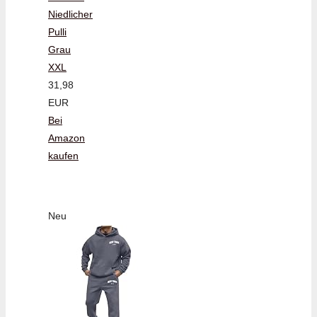
Niedlicher
Pulli
Grau
XXL
31,98
EUR
Bei
Amazon
kaufen
Neu