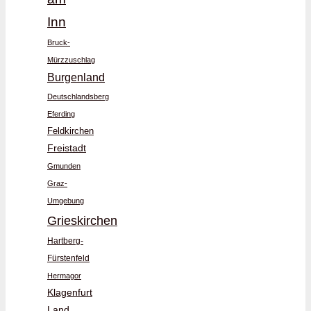
Inn
Bruck-
Mürzzuschlag
Burgenland
Deutschlandsberg
Eferding
Feldkirchen
Freistadt
Gmunden
Graz-
Umgebung
Grieskirchen
Hartberg-
Fürstenfeld
Hermagor
Klagenfurt
Land