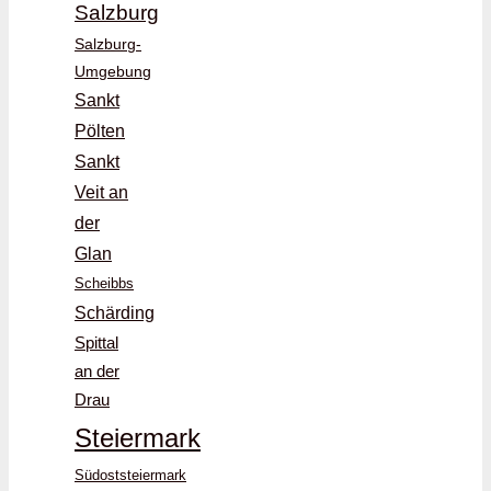
Salzburg
Salzburg-
Umgebung
Sankt
Pölten
Sankt
Veit an
der
Glan
Scheibbs
Schärding
Spittal
an der
Drau
Steiermark
Südoststeiermark