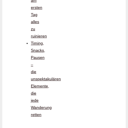
am
ersten
Tag
alles
zu
ruinieren
Timing,
Snacks,
Pausen
–
die
unspektakulären
Elemente,
die
jede
Wanderung
retten