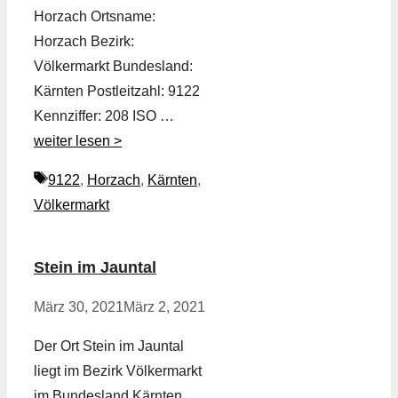
Horzach Ortsname:
Horzach Bezirk:
Völkermarkt Bundesland:
Kärnten Postleitzahl: 9122
Kennziffer: 208 ISO …
weiter lesen >
Schlagwörter
9122
,
Horzach
,
Kärnten
,
Völkermarkt
Stein im Jauntal
März 30, 2021
März 2, 2021
Der Ort Stein im Jauntal
liegt im Bezirk Völkermarkt
im Bundesland Kärnten.