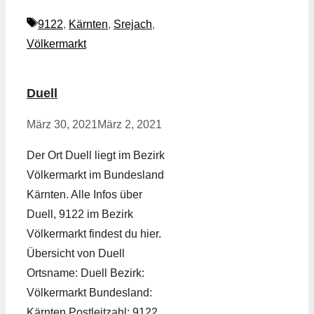
Schlagwörter
9122
,
Kärnten
,
Srejach
,
Völkermarkt
Duell
März 30, 2021
März 2, 2021
Der Ort Duell liegt im Bezirk
Völkermarkt im Bundesland
Kärnten. Alle Infos über
Duell, 9122 im Bezirk
Völkermarkt findest du hier.
Übersicht von Duell
Ortsname: Duell Bezirk:
Völkermarkt Bundesland:
Kärnten Postleitzahl: 9122