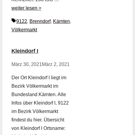
weiter lesen >
Schlagwörter
9122
,
Brenndorf
,
Kärnten
,
Völkermarkt
Kleindorf I
März 30, 2021
März 2, 2021
Der Ort Kleindorf I liegt im
Bezirk Völkermarkt im
Bundesland Kärnten. Alle
Infos über Kleindorf I, 9122
im Bezirk Völkermarkt
findest du hier. Übersicht
von Kleindorf I Ortsname: