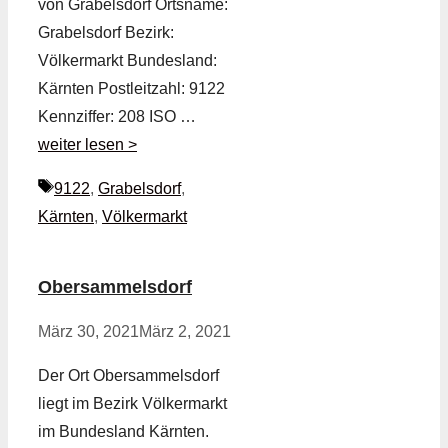
von Grabelsdorf Ortsname:
Grabelsdorf Bezirk:
Völkermarkt Bundesland:
Kärnten Postleitzahl: 9122
Kennziffer: 208 ISO …
weiter lesen >
Schlagwörter
9122
,
Grabelsdorf
,
Kärnten
,
Völkermarkt
Obersammelsdorf
März 30, 2021
März 2, 2021
Der Ort Obersammelsdorf
liegt im Bezirk Völkermarkt
im Bundesland Kärnten.