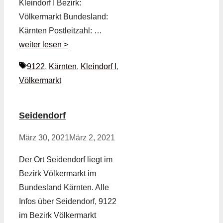
Kleindorf I Bezirk:
Völkermarkt Bundesland:
Kärnten Postleitzahl: …
weiter lesen >
Schlagwörter
9122
,
Kärnten
,
Kleindorf I
,
Völkermarkt
Seidendorf
März 30, 2021
März 2, 2021
Der Ort Seidendorf liegt im
Bezirk Völkermarkt im
Bundesland Kärnten. Alle
Infos über Seidendorf, 9122
im Bezirk Völkermarkt