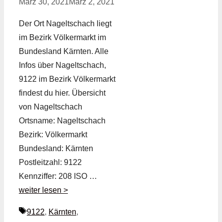
März 30, 2021
März 2, 2021
Der Ort Nageltschach liegt
im Bezirk Völkermarkt im
Bundesland Kärnten. Alle
Infos über Nageltschach,
9122 im Bezirk Völkermarkt
findest du hier. Übersicht
von Nageltschach
Ortsname: Nageltschach
Bezirk: Völkermarkt
Bundesland: Kärnten
Postleitzahl: 9122
Kennziffer: 208 ISO …
weiter lesen >
Schlagwörter
9122
,
Kärnten
,