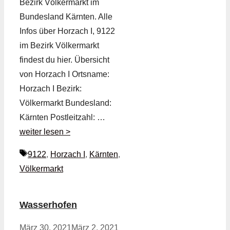
Bezirk Völkermarkt im
Bundesland Kärnten. Alle
Infos über Horzach I, 9122
im Bezirk Völkermarkt
findest du hier. Übersicht
von Horzach I Ortsname:
Horzach I Bezirk:
Völkermarkt Bundesland:
Kärnten Postleitzahl: …
weiter lesen >
Schlagwörter
9122
,
Horzach I
,
Kärnten
,
Völkermarkt
Wasserhofen
März 30, 2021
März 2, 2021