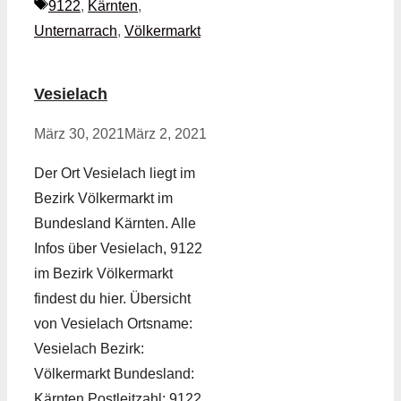
Schlagwörter
9122
,
Kärnten
,
Unternarrach
,
Völkermarkt
Vesielach
März 30, 2021
März 2, 2021
Der Ort Vesielach liegt im
Bezirk Völkermarkt im
Bundesland Kärnten. Alle
Infos über Vesielach, 9122
im Bezirk Völkermarkt
findest du hier. Übersicht
von Vesielach Ortsname:
Vesielach Bezirk:
Völkermarkt Bundesland:
Kärnten Postleitzahl: 9122