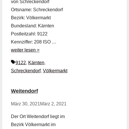
von Schreckendorf
Ortsname: Schreckendorf
Bezirk: Völkermarkt
Bundesland: Kärnten
Postleitzahl: 9122
Kennziffer: 208 ISO …
weiter lesen >
Schlagwörter
9122
,
Kärnten
,
Schreckendorf
,
Völkermarkt
Weitendorf
März 30, 2021
März 2, 2021
Der Ort Weitendorf liegt im
Bezirk Völkermarkt im