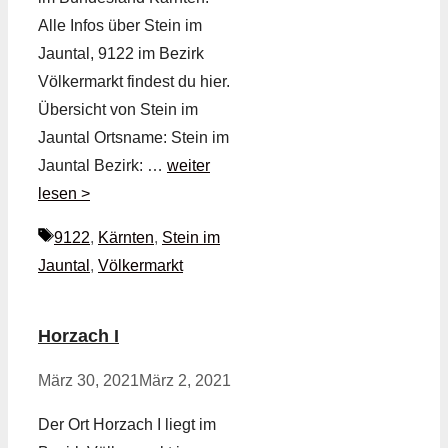
Alle Infos über Stein im
Jauntal, 9122 im Bezirk
Völkermarkt findest du hier.
Übersicht von Stein im
Jauntal Ortsname: Stein im
Jauntal Bezirk: …
weiter
lesen >
Schlagwörter
9122
,
Kärnten
,
Stein im
Jauntal
,
Völkermarkt
Horzach I
März 30, 2021
März 2, 2021
Der Ort Horzach I liegt im