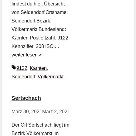
findest du hier. Übersicht
von Seidendorf Ortsname:
Seidendorf Bezirk:
Völkermarkt Bundesland:
Kärnten Postleitzahl: 9122
Kennziffer: 208 ISO …
weiter lesen >
Schlagwörter
9122
,
Kärnten
,
Seidendorf
,
Völkermarkt
Sertschach
März 30, 2021
März 2, 2021
Der Ort Sertschach liegt im
Bezirk Völkermarkt im