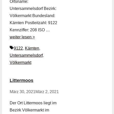
Ortsname:
Untersammelsdorf Bezirk:
Völkermarkt Bundesland:
Kärnten Postleitzahl: 9122
Kennziffer: 208 ISO …
weiter lesen >
Schlagwörter
9122
,
Kärnten
,
Untersammelsdorf
,
Völkermarkt
Littermoos
März 30, 2021
März 2, 2021
Der Ort Littermoos liegt im
Bezirk Völkermarkt im