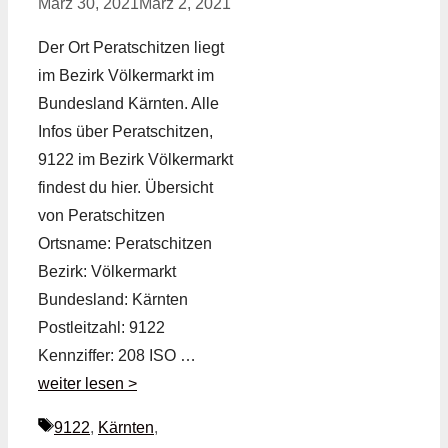
März 30, 2021
März 2, 2021
Der Ort Peratschitzen liegt
im Bezirk Völkermarkt im
Bundesland Kärnten. Alle
Infos über Peratschitzen,
9122 im Bezirk Völkermarkt
findest du hier. Übersicht
von Peratschitzen
Ortsname: Peratschitzen
Bezirk: Völkermarkt
Bundesland: Kärnten
Postleitzahl: 9122
Kennziffer: 208 ISO …
weiter lesen >
Schlagwörter
9122
,
Kärnten
,