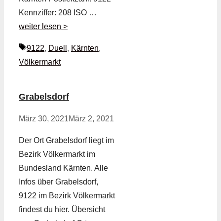
Kennziffer: 208 ISO …
weiter lesen >
Schlagwörter
9122
,
Duell
,
Kärnten
,
Völkermarkt
Grabelsdorf
März 30, 2021
März 2, 2021
Der Ort Grabelsdorf liegt im
Bezirk Völkermarkt im
Bundesland Kärnten. Alle
Infos über Grabelsdorf,
9122 im Bezirk Völkermarkt
findest du hier. Übersicht