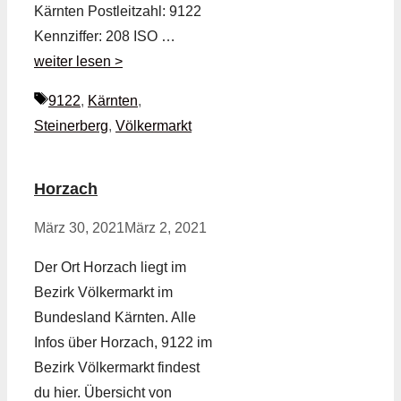
Kärnten Postleitzahl: 9122
Kennziffer: 208 ISO …
weiter lesen >
Schlagwörter
9122
,
Kärnten
,
Steinerberg
,
Völkermarkt
Horzach
März 30, 2021
März 2, 2021
Der Ort Horzach liegt im
Bezirk Völkermarkt im
Bundesland Kärnten. Alle
Infos über Horzach, 9122 im
Bezirk Völkermarkt findest
du hier. Übersicht von