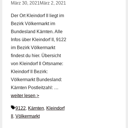
März 30, 2021
März 2, 2021
Der Ort Kleindorf II liegt im
Bezirk Völkermarkt im
Bundesland Kärnten. Alle
Infos über Kleindorf II, 9122
im Bezirk Völkermarkt
findest du hier. Übersicht
von Kleindorf II Ortsname:
Kleindorf II Bezirk:
Völkermarkt Bundesland:
Kärnten Postleitzahl: …
weiter lesen >
Schlagwörter
9122
,
Kärnten
,
Kleindorf
II
,
Völkermarkt