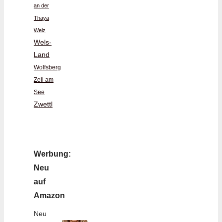
an der
Thaya
Weiz
Wels-
Land
Wolfsberg
Zell am
See
Zwettl
Werbung:
Neu
auf
Amazon
Neu