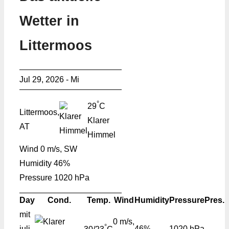
Wetter in
Littermoos
Jul 29, 2026 - Mi
°
29
C
Littermoos,
Klarer
AT
Himmel
Wind
0 m/s, SW
Humidity
46%
Pressure
1020 hPa
Day
Cond.
Temp.
Wind
Humidity
Pressure
Pres.
mit
0 m/s,
°
juli
46%
1020 hPa