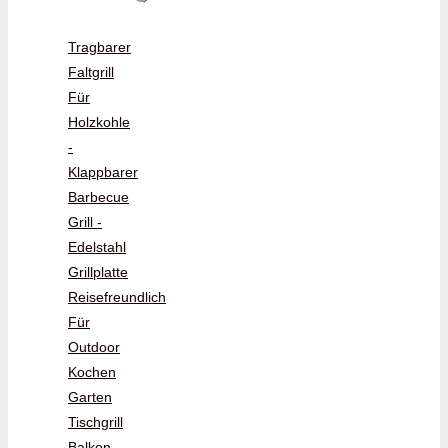
Tragbarer
Faltgrill
Für
Holzkohle
-
Klappbarer
Barbecue
Grill -
Edelstahl
Grillplatte
Reisefreundlich
Für
Outdoor
Kochen
Garten
Tischgrill
Balkon