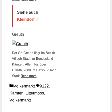
Siehe auch
Kleindorf II
Greuth
Der Ort Greuth liegt im Bezirk
Villach Stadt im Bundesland
Kärnten. Alle Infos über
Greuth, 9580 im Bezirk Villach
Stadt
Read more
Kategorien
Schlagwörter
Völkermarkt
9122
,
Kärnten
,
Littermoos
,
Völkermarkt