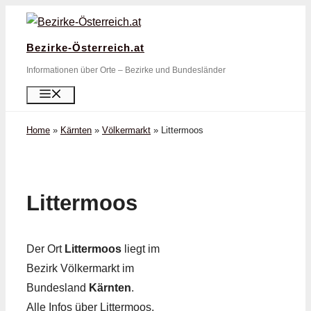
Zum
Inhalt
Bezirke-Österreich.at
springen
Informationen über Orte – Bezirke und Bundesländer
Menü
Home
»
Kärnten
»
Völkermarkt
»
Littermoos
Littermoos
Der Ort
Littermoos
liegt im
Bezirk Völkermarkt im
Bundesland
Kärnten
.
Alle Infos über Littermoos,