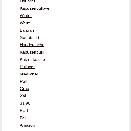
Haustier
Kapuzenpullover
Winter
Warm
Langarm
Sweatshirt
Hundetasche
Kapuzenpulli
Katzentasche
Pullover
Niedlicher
Pulli
Grau
XXL
31,98
EUR
Bei
Amazon