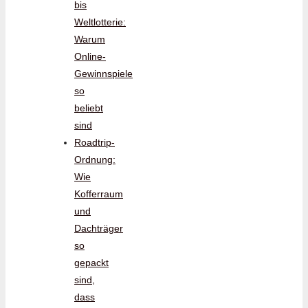
bis
Weltlotterie:
Warum
Online-
Gewinnspiele
so
beliebt
sind
Roadtrip-
Ordnung:
Wie
Kofferraum
und
Dachträger
so
gepackt
sind,
dass