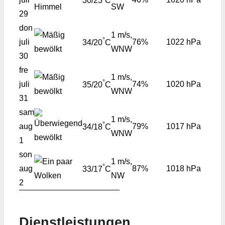
30/23
C
SW
29
don
1 m/s,
°
juli
76%
1022 hPa
34/20
C
WNW
30
fre
1 m/s,
°
juli
74%
1020 hPa
35/20
C
WNW
31
sam
1 m/s,
°
aug
79%
1017 hPa
34/18
C
WNW
1
son
1 m/s,
°
aug
87%
1018 hPa
33/17
C
NW
2
Dienstleistungen