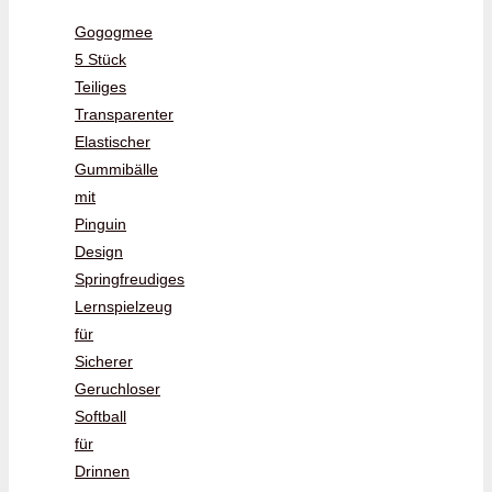
Gogogmee
5 Stück
Teiliges
Transparenter
Elastischer
Gummibälle
mit
Pinguin
Design
Springfreudiges
Lernspielzeug
für
Sicherer
Geruchloser
Softball
für
Drinnen