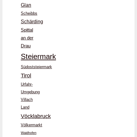
Glan
Scheibbs
Schärding
Spittal
an der
Drau
Steiermark
Südoststeiermark
Tirol
Urfahr-
Umgebung
Villach
Land
Vöcklabruck
Völkermarkt
Waidhofen