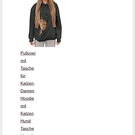
Pullover
mit
Tasche
für
Katzen,
Damen
Hoodie
mit
Katzen
Hund
Tasche