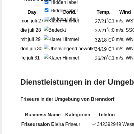
Hidden label
Hidden label
Day
Cond.
Temp.
Wind
Hidden label
°
mon
juli 27
1 m/s, W
27/21
C
°
die
juli 28
0 m/s, SS
32/21
C
°
mit
juli 29
0 m/s, W
32/18
C
°
don
juli 30
1 m/s, W
34/19
C
°
fre
juli 31
1 m/s, W
36/20
C
Dienstleistungen in der Umge
Friseure in der Umgebung von Brenndorf
Business Name
Kategorien
Telefon
Friseursalon Elvira
Friseur
+4342392949
Westu