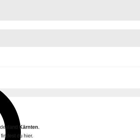
undesland
Kärnten
.
findest du hier.