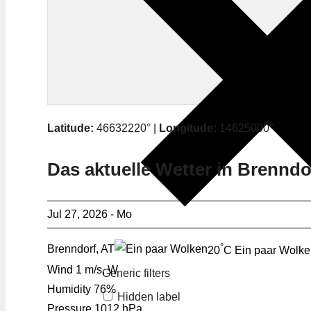
Latitude:
46632220° |
Longitude:
14625000°
Das aktuelle Wetter in Brenndo
Jul 27, 2026 - Mo
°
Brenndorf, AT
20
C
Ein paar Wolk
Wind
1 m/s, W
Generic filters
Humidity
76%
Hidden label
Pressure
1012 hPa