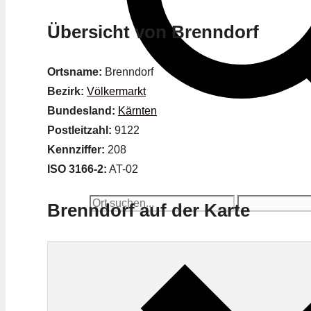
Übersicht von Brenndorf
Ortsname:
Brenndorf
Bezirk:
Völkermarkt
Bundesland:
Kärnten
Postleitzahl:
9122
Kennziffer:
208
ISO 3166-2:
AT-02
Brenndorf auf der Karte