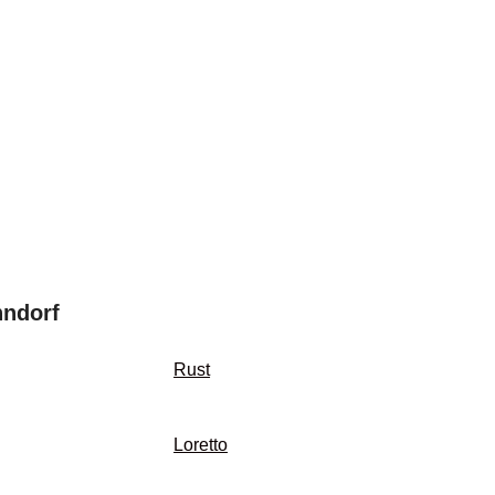
nndorf
Rust
Loretto