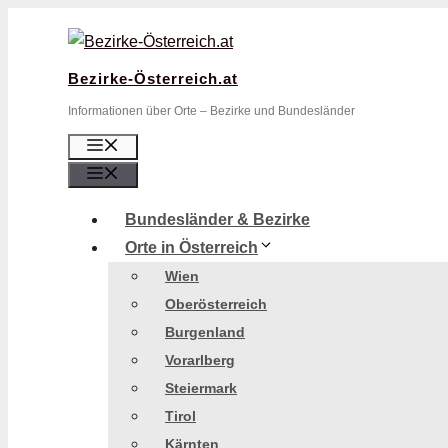
Zum
Inhalt
springen
Bezirke-Österreich.at
Informationen über Orte – Bezirke und Bundesländer
Menü
Menü
Bundesländer & Bezirke
Orte in Österreich
Wien
Oberösterreich
Burgenland
Vorarlberg
Steiermark
Tirol
Kärnten