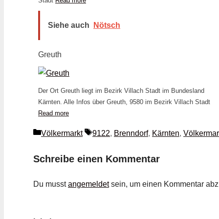
Stadt
Read more
Siehe auch
Nötsch
Greuth
Der Ort Greuth liegt im Bezirk Villach Stadt im Bundesland
Kärnten. Alle Infos über Greuth, 9580 im Bezirk Villach Stadt
Read more
Kategorien
Schlagwörter
Völkermarkt
9122
,
Brenndorf
,
Kärnten
,
Völkermar
Schreibe einen Kommentar
Du musst
angemeldet
sein, um einen Kommentar ab