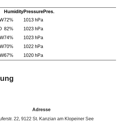
Humidity
Pressure
Pres.
SW
72%
1013 hPa
O
82%
1023 hPa
NW
74%
1023 hPa
NW
70%
1022 hPa
NW
67%
1020 hPa
bung
Adresse
ferstr. 22, 9122 St. Kanzian am Klopeiner See