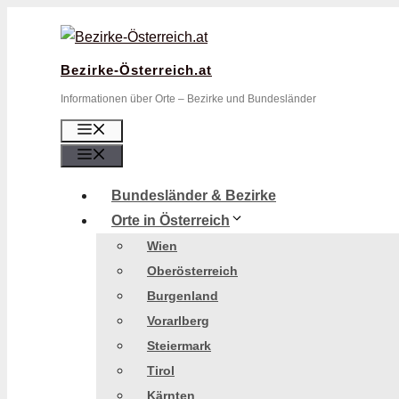
Zum
Inhalt
springen
Bezirke-Österreich.at
Informationen über Orte – Bezirke und Bundesländer
Menü
Menü
Bundesländer & Bezirke
Orte in Österreich
Wien
Oberösterreich
Burgenland
Vorarlberg
Steiermark
Tirol
Kärnten