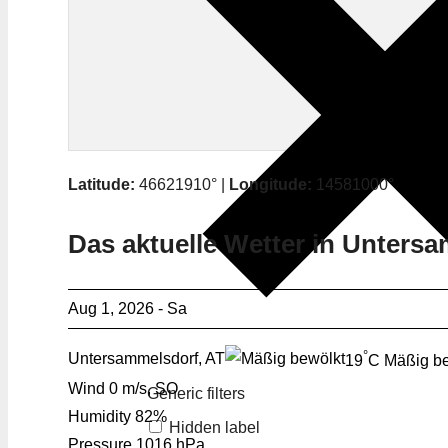
Latitude:
46621910° |
Longitude:
14581000°
Das aktuelle Wetter in Unters
Aug 1, 2026 - Sa
°
Untersammelsdorf, AT
19
C
Mäßig be
Wind
0 m/s, SO
Generic filters
Humidity
82%
Hidden label
Pressure
1016 hPa