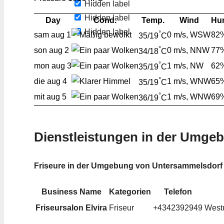
Hidden label
Hidden label
Day
Cond.
Temp.
Wind
Hum
Hidden label
°
sam
aug 1
0 m/s, WSW
82
35/19
C
°
son
aug 2
0 m/s, NNW
77
34/18
C
°
mon
aug 3
1 m/s, NW
62
35/19
C
°
die
aug 4
1 m/s, WNW
65
35/19
C
°
mit
aug 5
1 m/s, WNW
69
36/19
C
Dienstleistungen in der Umge
Friseure in der Umgebung von Untersammelsdorf
Business Name
Kategorien
Telefon
Friseursalon Elvira
Friseur
+4342392949
Westu