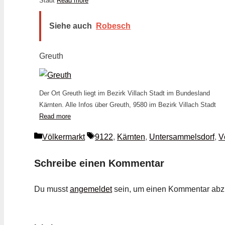
Stadt
Read more
Siehe auch
Robesch
Greuth
Der Ort Greuth liegt im Bezirk Villach Stadt im Bundesland
Kärnten. Alle Infos über Greuth, 9580 im Bezirk Villach Stadt
Read more
Kategorien
Schlagwörter
Völkermarkt
9122
,
Kärnten
,
Untersammelsdorf
,
V
Schreibe einen Kommentar
Du musst
angemeldet
sein, um einen Kommentar ab