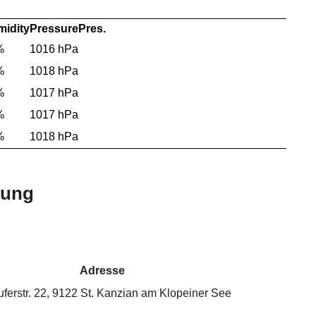
idity
Pressure
Pres.
%
1016 hPa
%
1018 hPa
%
1017 hPa
%
1017 hPa
%
1018 hPa
bung
Adresse
ferstr. 22, 9122 St. Kanzian am Klopeiner See