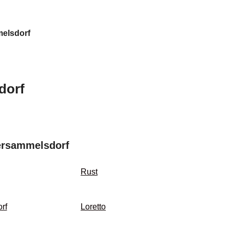
elsdorf
dorf
ersammelsdorf
Rust
rf
Loretto