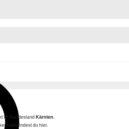
rkt im Bundesland
Kärnten
.
ermarkt findest du hier.