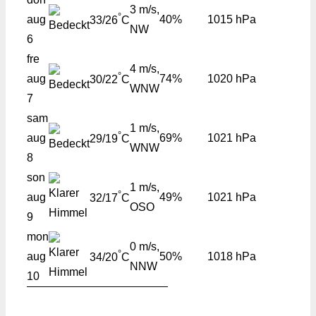
3 m/s,
°
aug
40%
1015 hPa
33/26
C
NW
6
fre
4 m/s,
°
aug
74%
1020 hPa
30/22
C
WNW
7
sam
1 m/s,
°
aug
69%
1021 hPa
29/19
C
WNW
8
son
1 m/s,
°
aug
49%
1021 hPa
32/17
C
OSO
9
mon
0 m/s,
°
aug
50%
1018 hPa
34/20
C
NNW
10