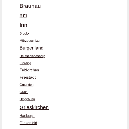
Braunau
am
Inn
Bruck-
Mürzzuschlag
Burgenland
Deutschlandsberg
Eferding
Feldkirchen
Freistadt
Gmunden
Graz-
Umgebung
Grieskirchen
Hartberg-
Fürstenfeld