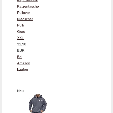
Katzentasche
Pullover
Niedlicher
Pulli
Grau
XXL
31,98
EUR
Bei
Amazon
kaufen
Neu