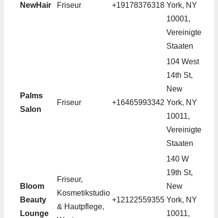
NewHair
Friseur
+19178376318
York, NY
10001,
Vereinigte
Staaten
104 West
14th St,
New
Palms
Friseur
+16465993342
York, NY
Salon
10011,
Vereinigte
Staaten
140 W
19th St,
Friseur,
Bloom
New
Kosmetikstudio
Beauty
+12122559355
York, NY
& Hautpflege,
Lounge
10011,