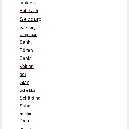
Innkreis
Rohrbach
Salzburg
Salzburg-
Umgebung
Sankt
Pölten
Sankt
Veit an
der
Glan
Scheibbs
Schärding
Spittal
an der
Drau