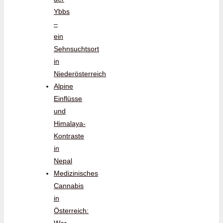
Ybbs
–
ein
Sehnsuchtsort
in
Niederösterreich
Alpine
Einflüsse
und
Himalaya-
Kontraste
in
Nepal
Medizinisches
Cannabis
in
Österreich: