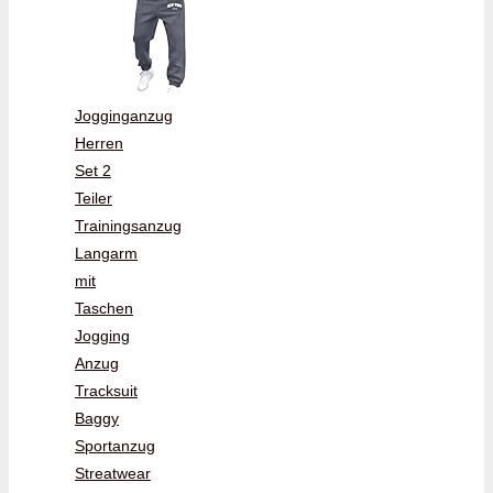
Jogginganzug
Herren
Set 2
Teiler
Trainingsanzug
Langarm
mit
Taschen
Jogging
Anzug
Tracksuit
Baggy
Sportanzug
Streatwear