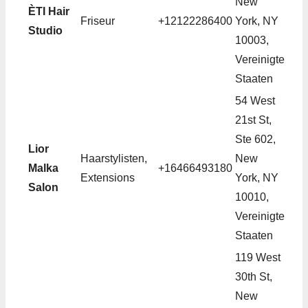
New
ÈTI Hair
Friseur
+12122286400
York, NY
Studio
10003,
Vereinigte
Staaten
54 West
21st St,
Ste 602,
Lior
Haarstylisten,
New
Malka
+16466493180
Extensions
York, NY
Salon
10010,
Vereinigte
Staaten
119 West
30th St,
New