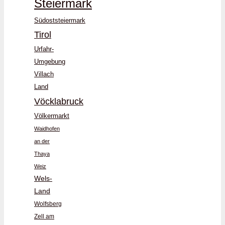
Steiermark
Südoststeiermark
Tirol
Urfahr-
Umgebung
Villach
Land
Vöcklabruck
Völkermarkt
Waidhofen
an der
Thaya
Weiz
Wels-
Land
Wolfsberg
Zell am