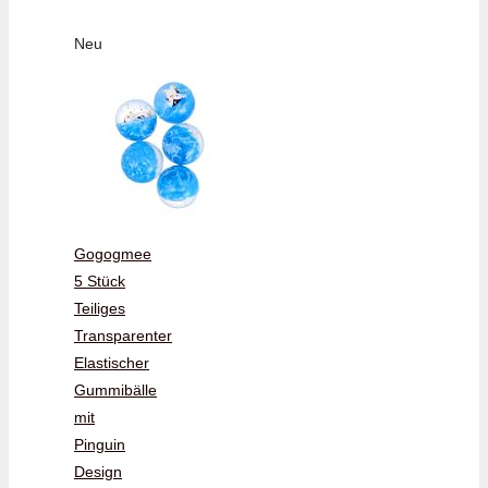
Neu
Gogogmee
5 Stück
Teiliges
Transparenter
Elastischer
Gummibälle
mit
Pinguin
Design