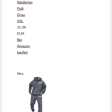
Niedlicher
Pulli
Grau
XXL
31,98
EUR
Bei
Amazon
kaufen
Neu