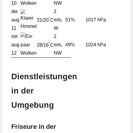
10
NW
die
2
°
aug
m/s,
51%
1017 hPa
31/20
C
11
W
mit
2
°
aug
m/s,
49%
1024 hPa
28/16
C
12
NW
Dienstleistungen
in der
Umgebung
Friseure in der