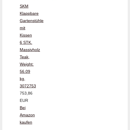
SKM
Klappbare
Gartenstühle
mit
Kissen
6 STK.
Massivholz
Teak,
Weight:
56.09
kg,
3072753
753,86
EUR
Bei
Amazon
kaufen