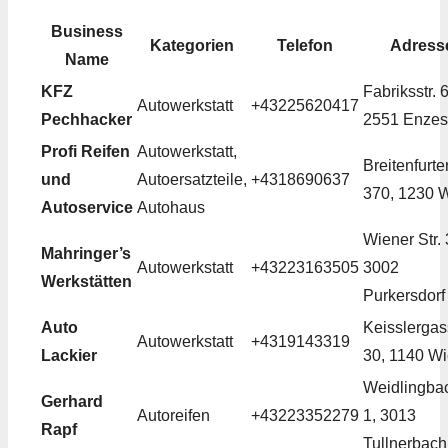
Business
Kategorien
Telefon
Adress
Name
KFZ
Fabriksstr. 6
Autowerkstatt
+43225620417
Pechhacker
2551 Enzes
Profi Reifen
Autowerkstatt,
Breitenfurter
und
Autoersatzteile,
+4318690637
370, 1230 
Autoservice
Autohaus
Wiener Str. 
Mahringer’s
Autowerkstatt
+43223163505
3002
Werkstätten
Purkersdorf
Auto
Keisslerga
Autowerkstatt
+4319143319
Lackier
30, 1140 W
Weidlingbac
Gerhard
Autoreifen
+43223352279
1, 3013
Rapf
Tullnerbach