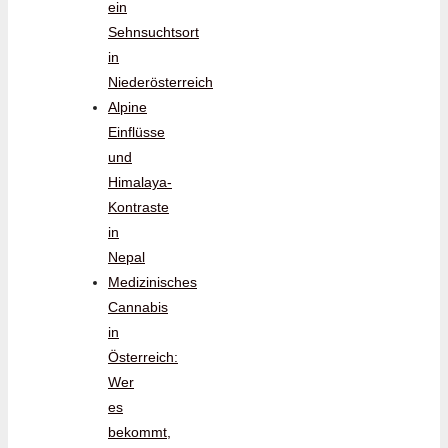
ein
Sehnsuchtsort
in
Niederösterreich
Alpine
Einflüsse
und
Himalaya-
Kontraste
in
Nepal
Medizinisches
Cannabis
in
Österreich:
Wer
es
bekommt,