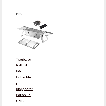
Neu
Tragbarer
Faltgrill
Für
Holzkohle
-
Klappbarer
Barbecue
Grill -