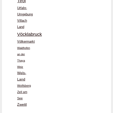
Tirol
Urfahr-
Umgebung
Villach
Land
Vöcklabruck
Völkermarkt
Waidhofen
an der
Thaya
Weiz
Wels-
Land
Wolfsberg
Zell am
See
Zwettl