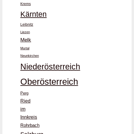
Krems
Kärnten
Leibnitz
Liezen
Melk
Murtal
Neunkirchen
Niederösterreich
Oberösterreich
Perg
Ried
im
Innkreis
Rohrbach