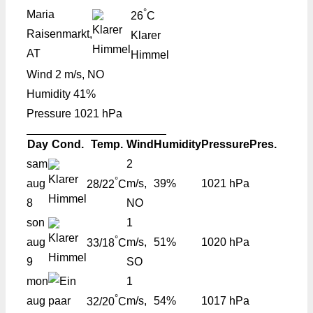
°
Maria
26
C
Raisenmarkt,
Klarer
AT
Himmel
Wind
2 m/s, NO
Humidity
41%
Pressure
1021 hPa
Day
Cond.
Temp.
Wind
Humidity
Pressure
Pres.
sam
2
°
aug
m/s,
39%
1021 hPa
28/22
C
8
NO
son
1
°
aug
m/s,
51%
1020 hPa
33/18
C
9
SO
mon
1
°
aug
m/s,
54%
1017 hPa
32/20
C