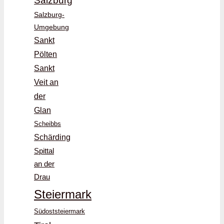
Salzburg
Salzburg-
Umgebung
Sankt
Pölten
Sankt
Veit an
der
Glan
Scheibbs
Schärding
Spittal
an der
Drau
Steiermark
Südoststeiermark