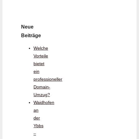
Neue
Beiträge
Welche
Vorteile
bietet
ein
professioneller
Domain-
Umzug?
Waidhofen
an
der
Ybbs
–