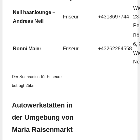
Wi
Nell haar.lounge –
Friseur
+4318697744
23
Andreas Nell
Pe
Bö
6,
Ronni Maier
Friseur
+43262284558
Wi
Ne
Der Suchradius für Friseure
beträgt 25km
Autowerkstätten in
der Umgebung von
Maria Raisenmarkt