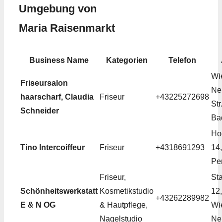
Umgebung von
Maria Raisenmarkt
Business Name
Kategorien
Telefon
Wi
Friseursalon
Ne
haarscharf, Claudia
Friseur
+43225272698
Str
Schneider
Ba
Ho
Tino Intercoiffeur
Friseur
+4318691293
14
Pe
Friseur,
Sta
Schönheitswerkstatt
Kosmetikstudio
12
+43262289982
E & N OG
& Hautpflege,
Wi
Nagelstudio
Ne