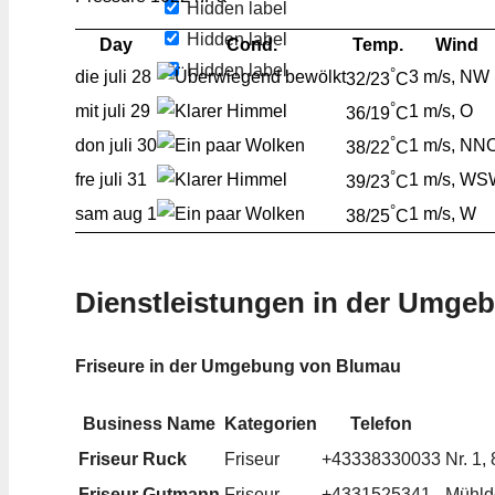
Hidden label
Hidden label
Day
Cond.
Temp.
Wind
Hidden label
°
die
juli 28
3 m/s, NW
32/23
C
°
mit
juli 29
1 m/s, O
36/19
C
°
don
juli 30
1 m/s, NN
38/22
C
°
fre
juli 31
1 m/s, W
39/23
C
°
sam
aug 1
1 m/s, W
38/25
C
Dienstleistungen in der Umge
Friseure in der Umgebung von Blumau
Business Name
Kategorien
Telefon
Friseur Ruck
Friseur
+43338330033
Nr. 1
Friseur Gutmann
Friseur
+4331525341
Mühldo