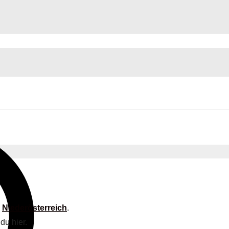
d
Niederösterreich
.
du hier.