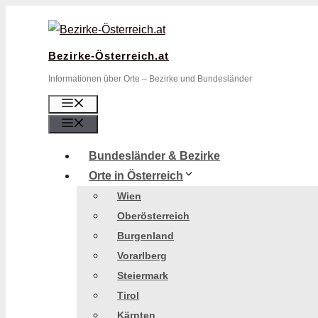
Zum
Inhalt
springen
Bezirke-Österreich.at
Informationen über Orte – Bezirke und Bundesländer
Menü
Menü
Bundesländer & Bezirke
Orte in Österreich
Wien
Oberösterreich
Burgenland
Vorarlberg
Steiermark
Tirol
Kärnten