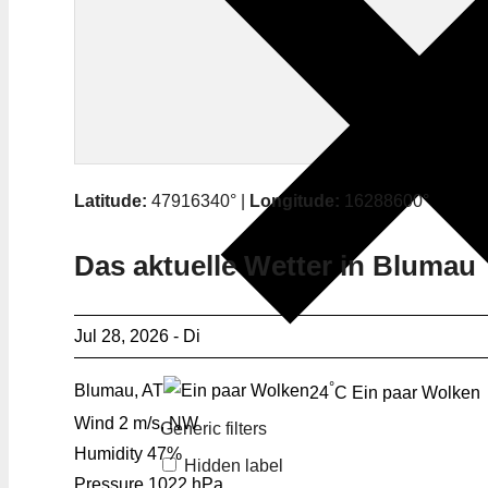
Latitude:
47916340° |
Longitude:
16288600°
Das aktuelle Wetter in Blumau
Jul 28, 2026 - Di
°
Blumau, AT
24
C
Ein paar Wolken
Wind
2 m/s, NW
Generic filters
Humidity
47%
Hidden label
Pressure
1022 hPa