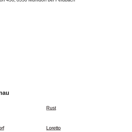
mau
Rust
rf
Loretto