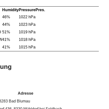
Humidity
Pressure
Pres.
46%
1022 hPa
44%
1023 hPa
O
51%
1019 hPa
SW
41%
1018 hPa
41%
1015 hPa
bung
Adresse
, 8283 Bad Blumau
rf 436, 8330 Mühldorf bei Feldbach