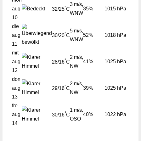
3 m/s,
°
aug
35%
1015 hPa
32/25
C
WNW
10
die
5 m/s,
°
aug
52%
1018 hPa
30/20
C
WNW
11
mit
2 m/s,
°
aug
41%
1025 hPa
28/16
C
NW
12
don
2 m/s,
°
aug
39%
1025 hPa
29/16
C
NW
13
fre
1 m/s,
°
aug
40%
1022 hPa
30/16
C
OSO
14