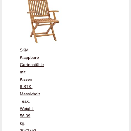
SKM
Klappbare
Gartenstühle
mit
Kissen
6 STK.
Massivholz
Teak,
Weight:
56.09
kg,
3072753