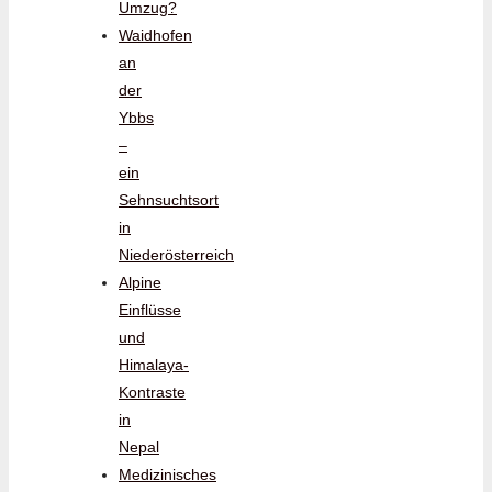
Umzug?
Waidhofen
an
der
Ybbs
–
ein
Sehnsuchtsort
in
Niederösterreich
Alpine
Einflüsse
und
Himalaya-
Kontraste
in
Nepal
Medizinisches