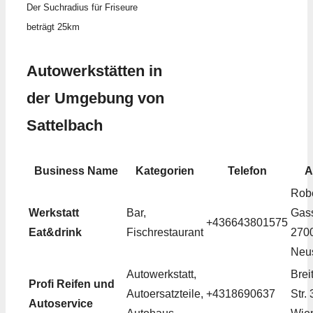
Der Suchradius für Friseure
beträgt 25km
Autowerkstätten in
der Umgebung von
Sattelbach
Business Name
Kategorien
Telefon
A
Robe
Werkstatt
Bar,
Gass
+436643801575
Eat&drink
Fischrestaurant
270
Neus
Autowerkstatt,
Brei
Profi Reifen und
Autoersatzteile,
+4318690637
Str.
Autoservice