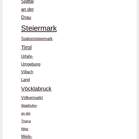
Spittal
an der
Drau
Steiermark
Südoststeiermark
Tirol
Urfahr-
Umgebung
Villach
Land
Vöcklabruck
Völkermarkt
Waidhofen
an der
Thaya
Weiz
Wels-