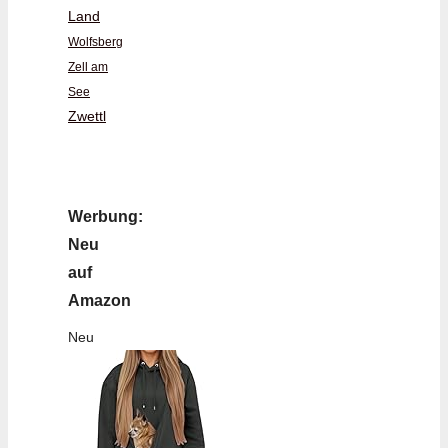
Land
Wolfsberg
Zell am
See
Zwettl
Werbung:
Neu
auf
Amazon
Neu