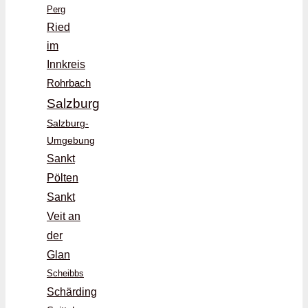
Perg
Ried
im
Innkreis
Rohrbach
Salzburg
Salzburg-
Umgebung
Sankt
Pölten
Sankt
Veit an
der
Glan
Scheibbs
Schärding