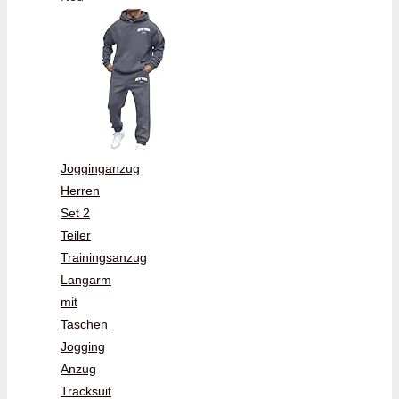
Jogginganzug
Herren
Set 2
Teiler
Trainingsanzug
Langarm
mit
Taschen
Jogging
Anzug
Tracksuit