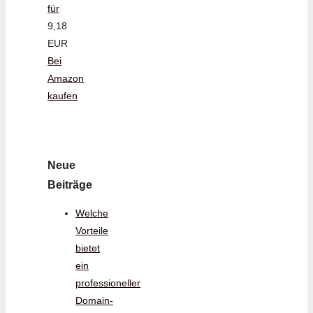
für
9,18
EUR
Bei
Amazon
kaufen
Neue
Beiträge
Welche
Vorteile
bietet
ein
professioneller
Domain-