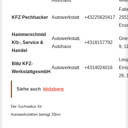
Autohaus
Wie
Fabr
KFZ Pechhacker
Autowerkstatt
+43225620417
255
Enze
Hammerschmid
Autowerkstatt,
Grie
Kfz-, Service &
+4318157792
Autohaus
9, 1
Handel
Leop
Blitz KFZ-
Autowerkstatt
+4314024016
Erns
WerkstattgesmbH
26, 
Siehe auch
Idolsberg
Der Suchradius für
Autowerkstätten beträgt 25km