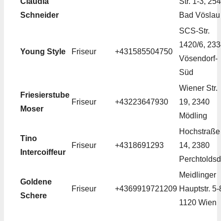
Claudia
Str. 1-3, 25
Schneider
Bad Vöslau
SCS-Str.
1420/6, 23
Young Style
Friseur
+431585504750
Vösendorf-
Süd
Wiener Str.
Friesierstube
Friseur
+43223647930
19, 2340
Moser
Mödling
Hochstraße
Tino
Friseur
+4318691293
14, 2380
Intercoiffeur
Perchtoldsd
Meidlinger
Goldene
Friseur
+4369919721209
Hauptstr. 5-
Schere
1120 Wien