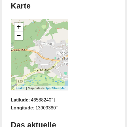
Karte
+
−
Leaflet
| Map data ©
OpenStreetMap
Latitude:
46588240° |
Longitude:
13909380°
Das aktuelle