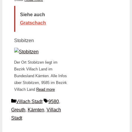
Siehe auch
Gratschach
Stobitzen
Der Ort Stobitzen liegt im
Bezirk Villach Land im
Bundesland Kärnten. Alle Infos
über Stobitzen, 9585 im Bezirk
Villach Land
Read more
Kategorien
Schlagwörter
Villach Stadt
9580
,
Greuth
,
Kärnten
,
Villach
Stadt