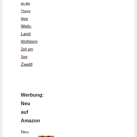
an der
Thaya
Weiz
Wels-
Land
Wolfsberg
Zell am
See
Zwettl
Werbung:
Neu
auf
Amazon
Neu