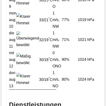
30/23
C
9
O
mon
1
°
aug
m/s,
77%
1019 hPa
33/21
C
10
NW
die
1
°
aug
m/s,
71%
1021 hPa
32/19
C
11
NW
mit
0
°
aug
m/s,
90%
1024 hPa
30/18
C
12
ONO
don
1
°
aug
m/s,
80%
1024 hPa
30/18
C
13
NO
Dienstleistungen