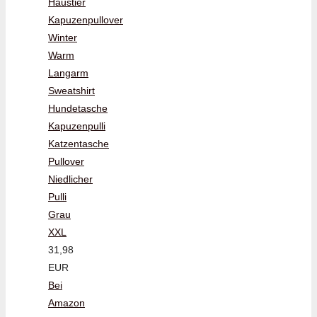
Haustier
Kapuzenpullover
Winter
Warm
Langarm
Sweatshirt
Hundetasche
Kapuzenpulli
Katzentasche
Pullover
Niedlicher
Pulli
Grau
XXL
31,98
EUR
Bei
Amazon