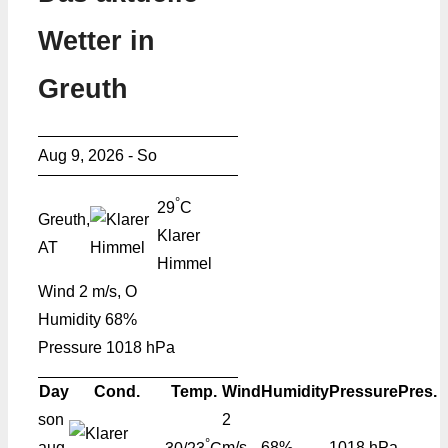
Wetter in
Greuth
Aug 9, 2026 - So
°
29
C
Greuth,
Klarer
AT
Himmel
Wind
2 m/s, O
Humidity
68%
Pressure
1018 hPa
Day
Cond.
Temp.
Wind
Humidity
Pressure
Pres.
son
2
°
aug
m/s,
68%
1018 hPa