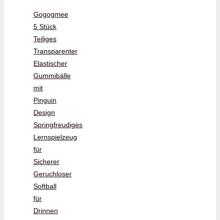
Gogogmee
5 Stück
Teiliges
Transparenter
Elastischer
Gummibälle
mit
Pinguin
Design
Springfreudiges
Lernspielzeug
für
Sicherer
Geruchloser
Softball
für
Drinnen