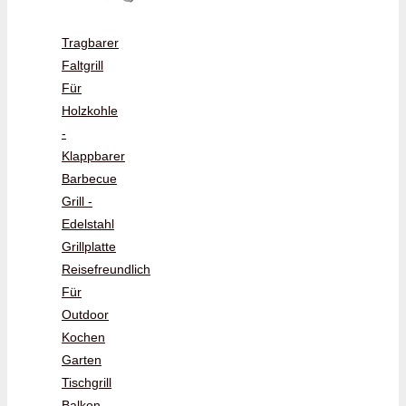
Tragbarer
Faltgrill
Für
Holzkohle
-
Klappbarer
Barbecue
Grill -
Edelstahl
Grillplatte
Reisefreundlich
Für
Outdoor
Kochen
Garten
Tischgrill
Balkon