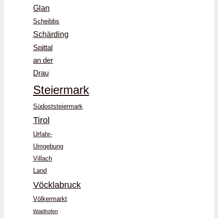
Glan
Scheibbs
Schärding
Spittal
an der
Drau
Steiermark
Südoststeiermark
Tirol
Urfahr-
Umgebung
Villach
Land
Vöcklabruck
Völkermarkt
Waidhofen