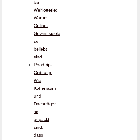
bis
Weltlotterie:
Warum
Online-
Gewinnspiele
so
beliebt
sind
Roadtrip-
Ordnung:
Wie
Kofferraum
und
Dachträger
so
gepackt
sind,
dass