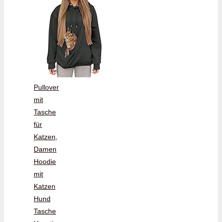
Pullover
mit
Tasche
für
Katzen,
Damen
Hoodie
mit
Katzen
Hund
Tasche