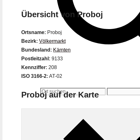
Übersicht von Proboj
Ortsname:
Proboj
Bezirk:
Völkermarkt
Bundesland:
Kärnten
Postleitzahl:
9133
Kennziffer:
208
ISO 3166-2:
AT-02
Proboj auf der Karte