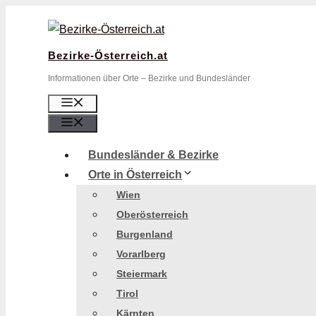
Zum
Inhalt
springen
Bezirke-Österreich.at
Informationen über Orte – Bezirke und Bundesländer
Menü
Menü
Bundesländer & Bezirke
Orte in Österreich
Wien
Oberösterreich
Burgenland
Vorarlberg
Steiermark
Tirol
Kärnten