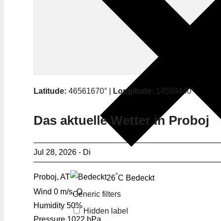
Latitude:
46561670° |
Longitude:
14599440°
Das aktuelle Wetter in Proboj
Jul 28, 2026 - Di
°
Proboj, AT
26
C
Bedeckt
Wind
0 m/s, O
Generic filters
Humidity
50%
Hidden label
Pressure
1022 hPa