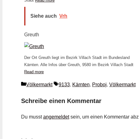
Stadt
Read more
Siehe auch
Vrh
Greuth
Der Ort Greuth liegt im Bezirk Villach Stadt im Bundesland
Kärnten. Alle Infos über Greuth, 9580 im Bezirk Villach Stadt
Read more
Kategorien
Schlagwörter
Völkermarkt
9133
,
Kärnten
,
Proboj
,
Völkermarkt
Schreibe einen Kommentar
Du musst
angemeldet
sein, um einen Kommentar ab