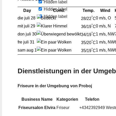
Hidden label
Hidden label
Day
Cond.
Temp.
Wind
Hidden label
°
die
juli 28
0 m/s, O
28/22
C
°
mit
juli 29
0 m/s, N
36/19
C
°
don
juli 30
1 m/s, NW
34/19
C
°
fre
juli 31
1 m/s, NW
35/20
C
°
sam
aug 1
1 m/s, NW
35/19
C
Dienstleistungen in der Umge
Friseure in der Umgebung von Proboj
Business Name
Kategorien
Telefon
Friseursalon Elvira
Friseur
+4342392949
Westu