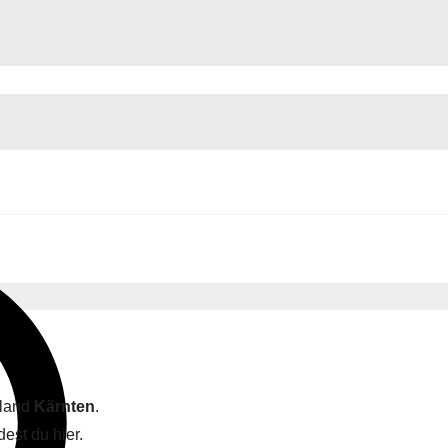
sland
Kärnten
.
dest du hier.