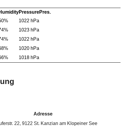
Humidity
Pressure
Pres.
50%
1022 hPa
74%
1023 hPa
74%
1022 hPa
68%
1020 hPa
66%
1018 hPa
bung
Adresse
ferstr. 22, 9122 St. Kanzian am Klopeiner See