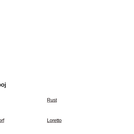
boj
Rust
rf
Loretto