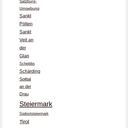
Salzburg-
Umgebung
Sankt
Pölten
Sankt
Veit an
der
Glan
Scheibbs
Schärding
Spittal
an der
Drau
Steiermark
Südoststeiermark
Tirol