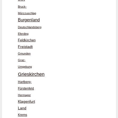
Bruck-
Mürzzuschlag
Burgenland
Deutschlandsberg
Eferding
Feldkirchen
Freistadt
Gmunden
Graz-
Umgebung
Grieskirchen
Hartberg-
Fürstenfeld
Hermagor
Klagenfurt
Land
Krems