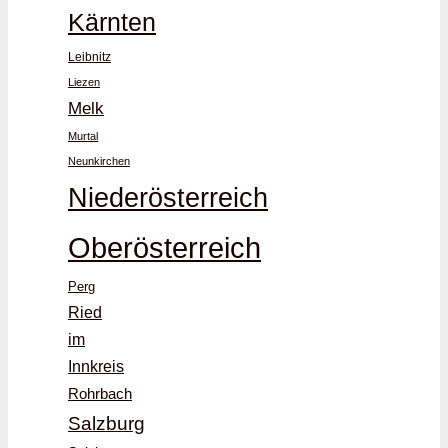
Kärnten
Leibnitz
Liezen
Melk
Murtal
Neunkirchen
Niederösterreich
Oberösterreich
Perg
Ried
im
Innkreis
Rohrbach
Salzburg