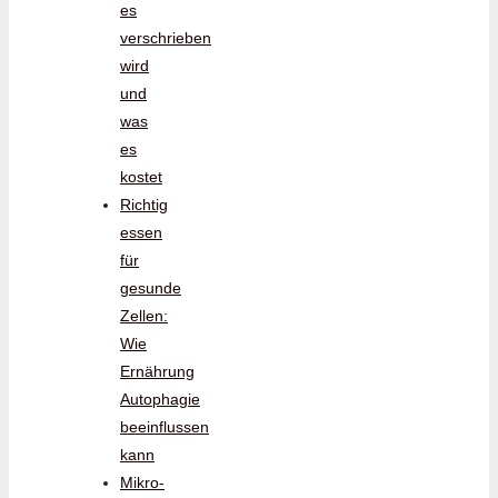
es
verschrieben
wird
und
was
es
kostet
Richtig
essen
für
gesunde
Zellen:
Wie
Ernährung
Autophagie
beeinflussen
kann
Mikro-