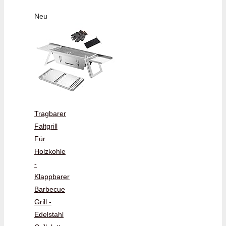
Neu
Tragbarer
Faltgrill
Für
Holzkohle
-
Klappbarer
Barbecue
Grill -
Edelstahl