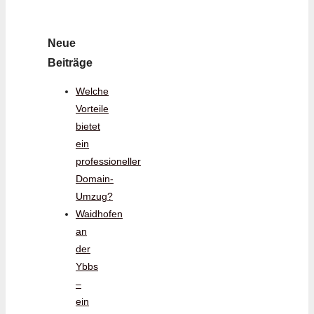
Neue
Beiträge
Welche
Vorteile
bietet
ein
professioneller
Domain-
Umzug?
Waidhofen
an
der
Ybbs
–
ein