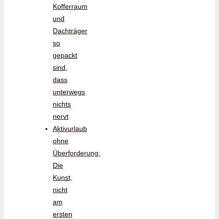
Kofferraum
und
Dachträger
so
gepackt
sind,
dass
unterwegs
nichts
nervt
Aktivurlaub
ohne
Überforderung:
Die
Kunst,
nicht
am
ersten