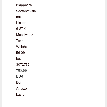
Klappbare
Gartenstühle
mit
Kissen
6 STK.
Massivholz
Teak,
Weight:
56.09
kg,
3072753
753,86
EUR
Bei
Amazon
kaufen