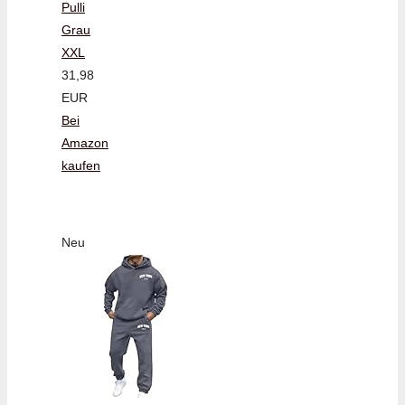
Pulli
Grau
XXL
31,98
EUR
Bei
Amazon
kaufen
Neu