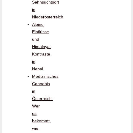
Sehnsuchtsort
in
Niederösterreich
Alpine
Einflüsse
und
Himalaya-
Kontraste
in
Nepal
Medizinisches
Cannabis
in
Österreich:
Wer
es
bekommt,
wie