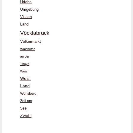
Urfahr-
Umgebung
Villach
Land
Vöcklabruck
Völkermarkt
Waidhofen
an der
Thaya
Weiz
Wels-
Land
Wolfsberg
Zell am
See
Zwettl