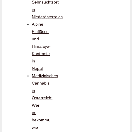
Sehnsuchtsort
in
Niederösterreich
Alpine
Einflüsse
und
Himalaya-
Kontraste
in
Nepal
Medizinisches
Cannabis
in
Österreich:
Wer
es
bekommt,
wie