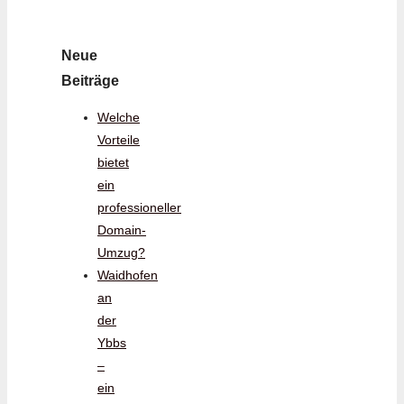
Neue
Beiträge
Welche
Vorteile
bietet
ein
professioneller
Domain-
Umzug?
Waidhofen
an
der
Ybbs
–
ein