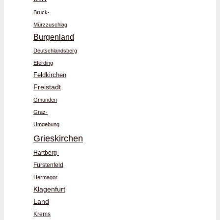
Bruck-
Mürzzuschlag
Burgenland
Deutschlandsberg
Eferding
Feldkirchen
Freistadt
Gmunden
Graz-
Umgebung
Grieskirchen
Hartberg-
Fürstenfeld
Hermagor
Klagenfurt
Land
Krems