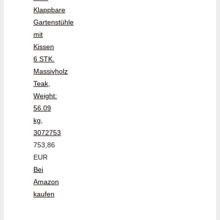
Klappbare
Gartenstühle
mit
Kissen
6 STK.
Massivholz
Teak,
Weight:
56.09
kg,
3072753
753,86
EUR
Bei
Amazon
kaufen