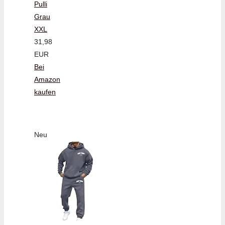
Pulli
Grau
XXL
31,98
EUR
Bei
Amazon
kaufen
Neu