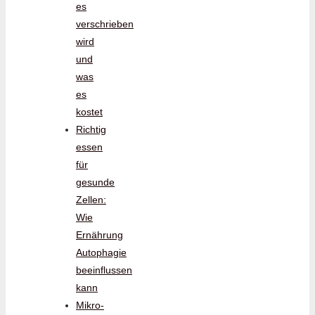
es
verschrieben
wird
und
was
es
kostet
Richtig
essen
für
gesunde
Zellen:
Wie
Ernährung
Autophagie
beeinflussen
kann
Mikro-