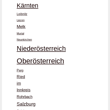
Kärnten
Leibnitz
Liezen
Melk
Murtal
Neunkirchen
Niederösterreich
Oberösterreich
Perg
Ried
im
Innkreis
Rohrbach
Salzburg