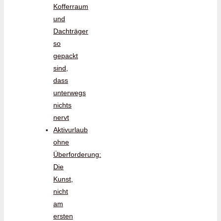
Kofferraum
und
Dachträger
so
gepackt
sind,
dass
unterwegs
nichts
nervt
Aktivurlaub
ohne
Überforderung:
Die
Kunst,
nicht
am
ersten