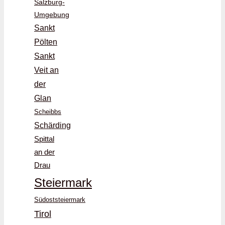
Salzburg-
Umgebung
Sankt
Pölten
Sankt
Veit an
der
Glan
Scheibbs
Schärding
Spittal
an der
Drau
Steiermark
Südoststeiermark
Tirol