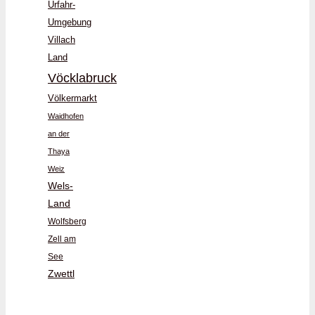
Urfahr-
Umgebung
Villach
Land
Vöcklabruck
Völkermarkt
Waidhofen
an der
Thaya
Weiz
Wels-
Land
Wolfsberg
Zell am
See
Zwettl