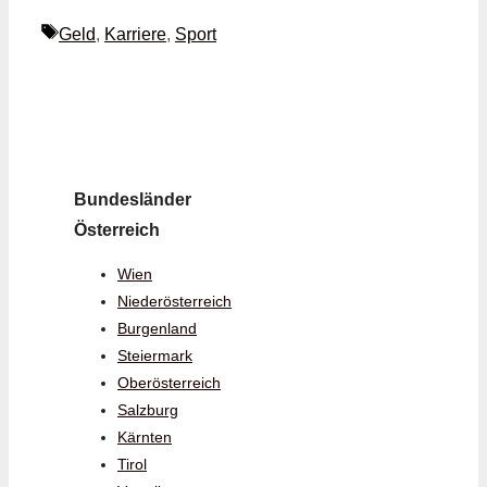
Schlagwörter
Geld
,
Karriere
,
Sport
Bundesländer
Österreich
Wien
Niederösterreich
Burgenland
Steiermark
Oberösterreich
Salzburg
Kärnten
Tirol