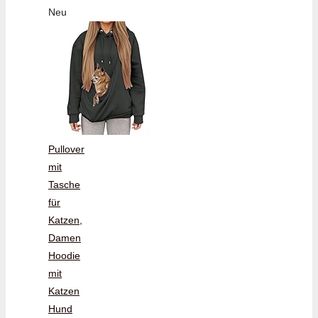
Neu
Pullover
mit
Tasche
für
Katzen,
Damen
Hoodie
mit
Katzen
Hund