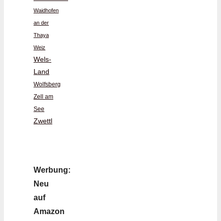
Waidhofen
an der
Thaya
Weiz
Wels-
Land
Wolfsberg
Zell am
See
Zwettl
Werbung:
Neu
auf
Amazon