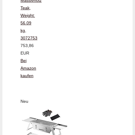
Massivholz
Teak,
Weight:
56.09
kg,
3072753
753,86
EUR
Bei
Amazon
kaufen
Neu