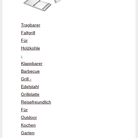
Tragbarer
Faltgrill
Für
Holzkohle
-
Klappbarer
Barbecue
Grill -
Edelstahl
Grillplatte
Reisefreundlich
Für
Outdoor
Kochen
Garten