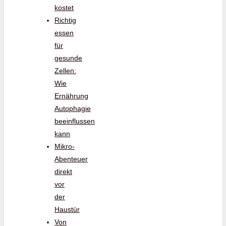
kostet
Richtig
essen
für
gesunde
Zellen:
Wie
Ernährung
Autophagie
beeinflussen
kann
Mikro-
Abenteuer
direkt
vor
der
Haustür
Von