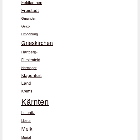
Feldkirchen
Freistadt
Gmunden
Graz-
Umgebung
Grieskirchen
Hartberg-
Fürstenfeld
Hermagor
Klagenfurt
Land
Krems
Kärnten
Leibnitz
Liezen
Melk
Murtal