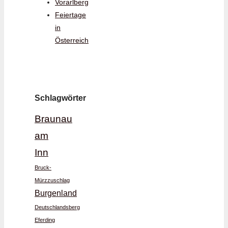
Vorarlberg
Feiertage
in
Österreich
Schlagwörter
Braunau
am
Inn
Bruck-
Mürzzuschlag
Burgenland
Deutschlandsberg
Eferding