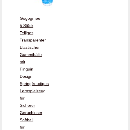
Gogogmee
5 Stück
Teiliges
Transparenter
Elastischer
Gummibälle
mit
Pinguin
Design
Springfreudiges
Lernspielzeug
für
Sicherer
Geruchloser
Softball
für