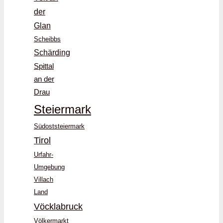
der
Glan
Scheibbs
Schärding
Spittal
an der
Drau
Steiermark
Südoststeiermark
Tirol
Urfahr-
Umgebung
Villach
Land
Vöcklabruck
Völkermarkt