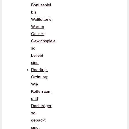
Bonusspiel
bis
Weltlotterie:
Warum
Online-
Gewinnspiele
so
beliebt
sind
Roadtrip-
Ordnung:
Wie
Kofferraum
und
Dachträger
so
gepackt
sind,