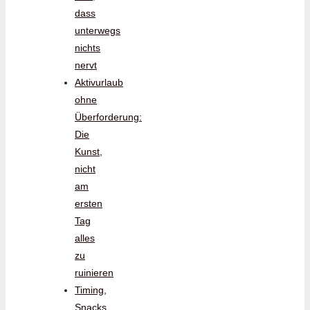
dass
unterwegs
nichts
nervt
Aktivurlaub
ohne
Überforderung:
Die
Kunst,
nicht
am
ersten
Tag
alles
zu
ruinieren
Timing,
Snacks,