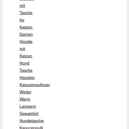
mit
Tasche
für
Katzen,
Damen
Hoodie
mit
Katzen
Hund
Tasche
Haustier
Kapuzenpullover
Winter
Warm
Langarm
Sweatshirt
Hundetasche
Kapuzenpulli