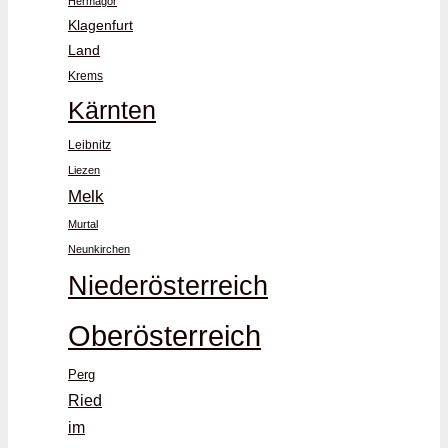
Hermagor
Klagenfurt
Land
Krems
Kärnten
Leibnitz
Liezen
Melk
Murtal
Neunkirchen
Niederösterreich
Oberösterreich
Perg
Ried
im