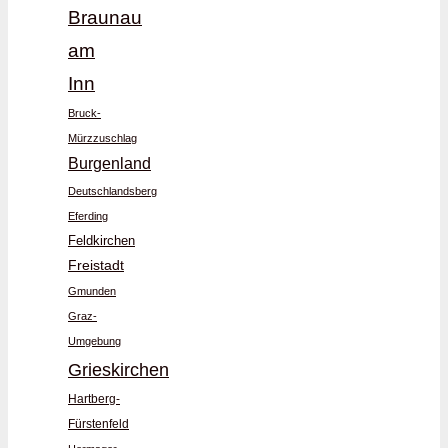
Braunau
am
Inn
Bruck-
Mürzzuschlag
Burgenland
Deutschlandsberg
Eferding
Feldkirchen
Freistadt
Gmunden
Graz-
Umgebung
Grieskirchen
Hartberg-
Fürstenfeld