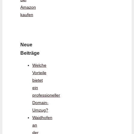
Amazon
kaufen
Neue
Beiträge
Welche
Vorteile
bietet
ein
professioneller
Domain-
Umzug?
Waidhofen
an
der