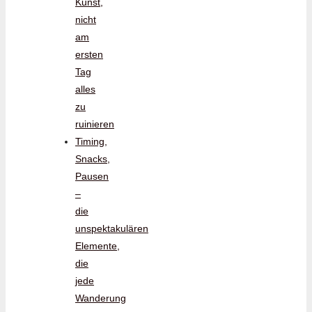
Kunst,
nicht
am
ersten
Tag
alles
zu
ruinieren
Timing,
Snacks,
Pausen
–
die
unspektakulären
Elemente,
die
jede
Wanderung