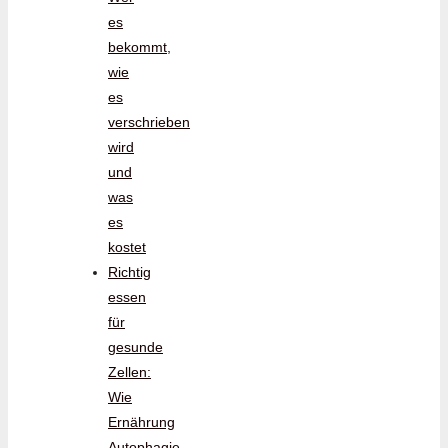
es
bekommt,
wie
es
verschrieben
wird
und
was
es
kostet
Richtig
essen
für
gesunde
Zellen:
Wie
Ernährung
Autophagie