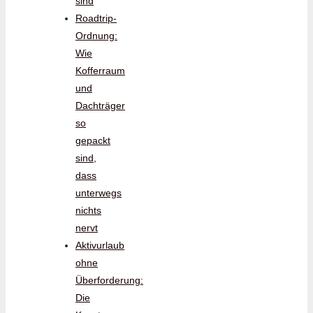
sind
Roadtrip-
Ordnung:
Wie
Kofferraum
und
Dachträger
so
gepackt
sind,
dass
unterwegs
nichts
nervt
Aktivurlaub
ohne
Überforderung:
Die