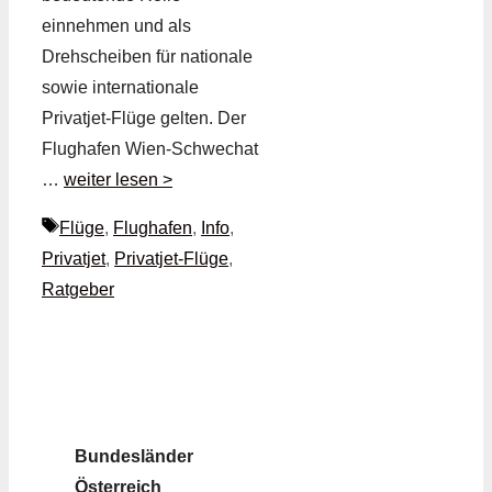
einnehmen und als
Drehscheiben für nationale
sowie internationale
Privatjet-Flüge gelten. Der
Flughafen Wien-Schwechat
…
weiter lesen >
Schlagwörter
Flüge
,
Flughafen
,
Info
,
Privatjet
,
Privatjet-Flüge
,
Ratgeber
Bundesländer
Österreich