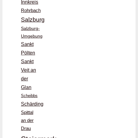
Innkreis
Rohrbach
Salzburg
Salzburg-
Umgebung
Sankt
Pölten
Sankt
Veit an
der
Glan
Scheibbs
Schärding
Spittal
an der
Drau