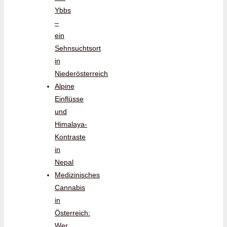
Ybbs
–
ein
Sehnsuchtsort
in
Niederösterreich
Alpine
Einflüsse
und
Himalaya-
Kontraste
in
Nepal
Medizinisches
Cannabis
in
Österreich:
Wer