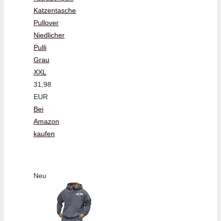
Katzentasche
Pullover
Niedlicher
Pulli
Grau
XXL
31,98
EUR
Bei
Amazon
kaufen
Neu