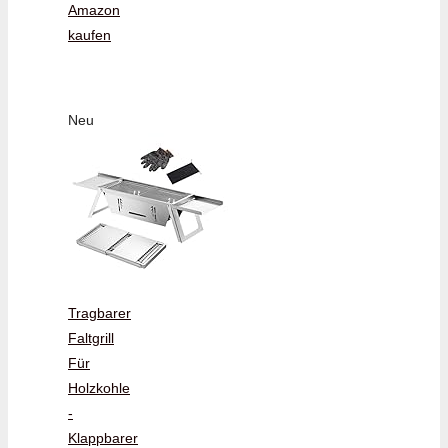
Amazon
kaufen
Neu
Tragbarer
Faltgrill
Für
Holzkohle
-
Klappbarer