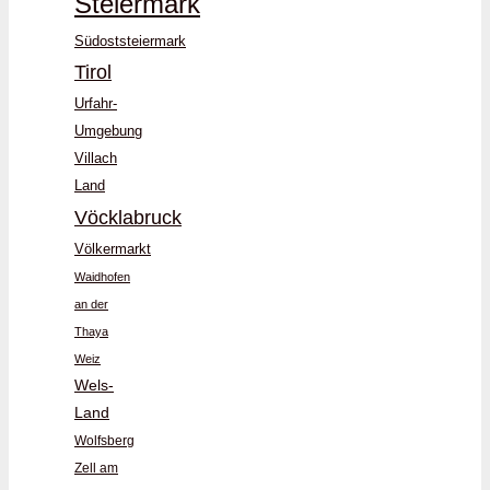
Steiermark
Südoststeiermark
Tirol
Urfahr-
Umgebung
Villach
Land
Vöcklabruck
Völkermarkt
Waidhofen
an der
Thaya
Weiz
Wels-
Land
Wolfsberg
Zell am