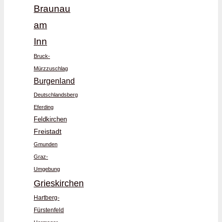
Braunau
am
Inn
Bruck-
Mürzzuschlag
Burgenland
Deutschlandsberg
Eferding
Feldkirchen
Freistadt
Gmunden
Graz-
Umgebung
Grieskirchen
Hartberg-
Fürstenfeld