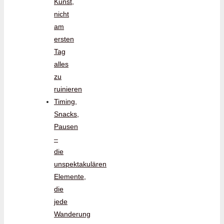
Kunst,
nicht
am
ersten
Tag
alles
zu
ruinieren
Timing,
Snacks,
Pausen
–
die
unspektakulären
Elemente,
die
jede
Wanderung