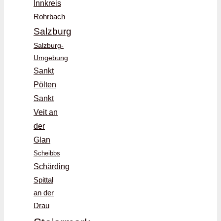
Innkreis
Rohrbach
Salzburg
Salzburg-
Umgebung
Sankt
Pölten
Sankt
Veit an
der
Glan
Scheibbs
Schärding
Spittal
an der
Drau