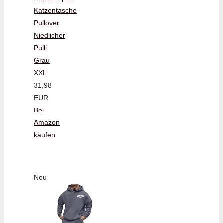
Katzentasche
Pullover
Niedlicher
Pulli
Grau
XXL
31,98
EUR
Bei
Amazon
kaufen
Neu