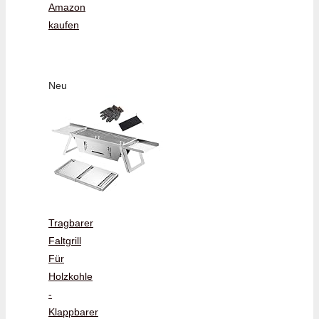
Amazon
kaufen
Neu
Tragbarer
Faltgrill
Für
Holzkohle
-
Klappbarer