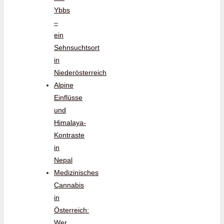
Ybbs
–
ein
Sehnsuchtsort
in
Niederösterreich
Alpine
Einflüsse
und
Himalaya-
Kontraste
in
Nepal
Medizinisches
Cannabis
in
Österreich:
Wer