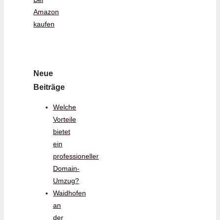
Amazon
kaufen
Neue
Beiträge
Welche
Vorteile
bietet
ein
professioneller
Domain-
Umzug?
Waidhofen
an
der