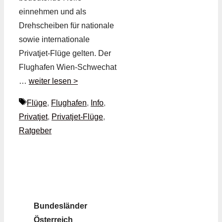
einnehmen und als
Drehscheiben für nationale
sowie internationale
Privatjet-Flüge gelten. Der
Flughafen Wien-Schwechat
…
weiter lesen >
Schlagwörter
Flüge
,
Flughafen
,
Info
,
Privatjet
,
Privatjet-Flüge
,
Ratgeber
Bundesländer
Österreich