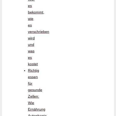
es
bekommt,
wie
es
verschrieben
wird
und
was
es
kostet
Richtig
essen
für
gesunde
Zellen:
Wie
Ernährung
Autophagie