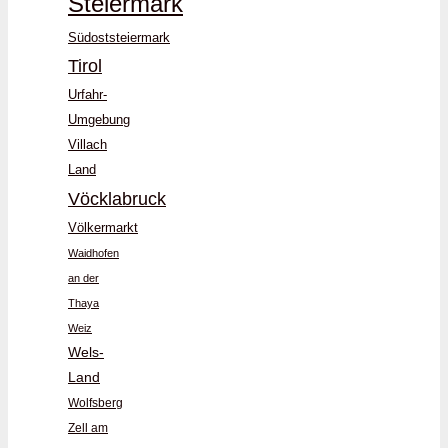
Steiermark
Südoststeiermark
Tirol
Urfahr-
Umgebung
Villach
Land
Vöcklabruck
Völkermarkt
Waidhofen
an der
Thaya
Weiz
Wels-
Land
Wolfsberg
Zell am