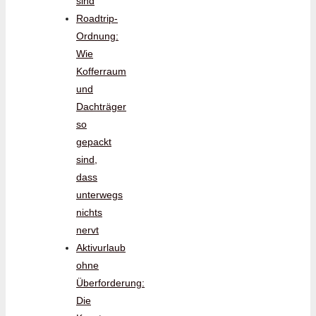
sind
Roadtrip-
Ordnung:
Wie
Kofferraum
und
Dachträger
so
gepackt
sind,
dass
unterwegs
nichts
nervt
Aktivurlaub
ohne
Überforderung:
Die