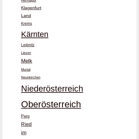
Hermagor
Klagenfurt
Land
Krems
Kärnten
Leibnitz
Liezen
Melk
Murtal
Neunkirchen
Niederösterreich
Oberösterreich
Perg
Ried
im