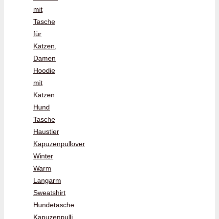
mit
Tasche
für
Katzen,
Damen
Hoodie
mit
Katzen
Hund
Tasche
Haustier
Kapuzenpullover
Winter
Warm
Langarm
Sweatshirt
Hundetasche
Kapuzenpulli