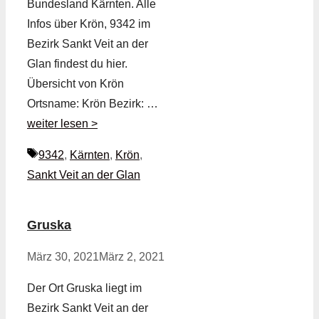
Bundesland Kärnten. Alle
Infos über Krön, 9342 im
Bezirk Sankt Veit an der
Glan findest du hier.
Übersicht von Krön
Ortsname: Krön Bezirk: …
weiter lesen >
Schlagwörter
9342
,
Kärnten
,
Krön
,
Sankt Veit an der Glan
Gruska
März 30, 2021
März 2, 2021
Der Ort Gruska liegt im
Bezirk Sankt Veit an der