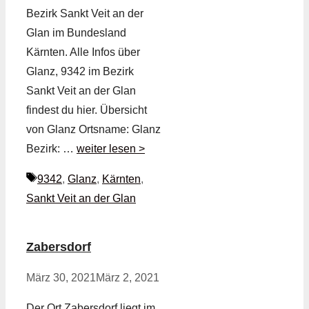
Bezirk Sankt Veit an der
Glan im Bundesland
Kärnten. Alle Infos über
Glanz, 9342 im Bezirk
Sankt Veit an der Glan
findest du hier. Übersicht
von Glanz Ortsname: Glanz
Bezirk: …
weiter lesen >
Schlagwörter
9342
,
Glanz
,
Kärnten
,
Sankt Veit an der Glan
Zabersdorf
März 30, 2021
März 2, 2021
Der Ort Zabersdorf liegt im