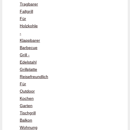
Tragbarer
Faltgrill
Für
Holzkohle
-
Klappbarer
Barbecue
Grill -
Edelstahl
Grillplatte
Reisefreundlich
Für
Outdoor
Kochen
Garten
Tischgrill
Balkon
Wohnung