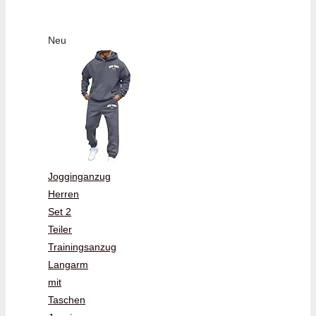
Neu
Jogginganzug
Herren
Set 2
Teiler
Trainingsanzug
Langarm
mit
Taschen