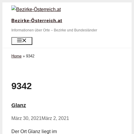
Zum
Inhalt
Bezirke-Österreich.at
springen
Informationen über Orte – Bezirke und Bundesländer
Menü
Home
»
9342
9342
Glanz
März 30, 2021
März 2, 2021
Der Ort Glanz liegt im