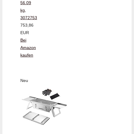
56.09
kg,
3072753
753,86
EUR
Bei
Amazon
kaufen
Neu