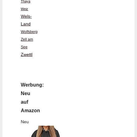
Thaya
Weiz
Wels-
Land
Wolfsberg
Zell am
See
Zwettl
Werbung:
Neu
auf
Amazon
Neu