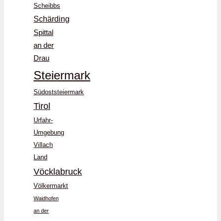
Scheibbs
Schärding
Spittal
an der
Drau
Steiermark
Südoststeiermark
Tirol
Urfahr-
Umgebung
Villach
Land
Vöcklabruck
Völkermarkt
Waidhofen
an der