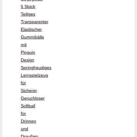
5 Stück
Teiliges
Transparenter
Elastischer
Gummibälle
mit
Pinguin
Design
Springfreudiges
Lernspielzeug
für
Sicherer
Geruchloser
Softball
für
Drinnen
und
Draußen