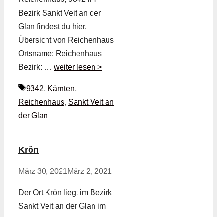
Bezirk Sankt Veit an der
Glan findest du hier.
Übersicht von Reichenhaus
Ortsname: Reichenhaus
Bezirk: …
weiter lesen >
Schlagwörter
9342
,
Kärnten
,
Reichenhaus
,
Sankt Veit an
der Glan
Krön
März 30, 2021
März 2, 2021
Der Ort Krön liegt im Bezirk
Sankt Veit an der Glan im