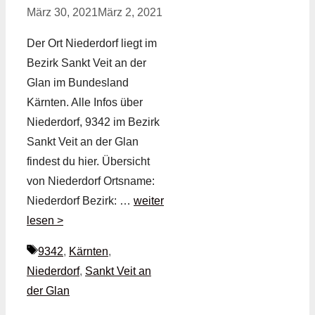
März 30, 2021
März 2, 2021
Der Ort Niederdorf liegt im
Bezirk Sankt Veit an der
Glan im Bundesland
Kärnten. Alle Infos über
Niederdorf, 9342 im Bezirk
Sankt Veit an der Glan
findest du hier. Übersicht
von Niederdorf Ortsname:
Niederdorf Bezirk: …
weiter
lesen >
Schlagwörter
9342
,
Kärnten
,
Niederdorf
,
Sankt Veit an
der Glan