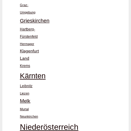
Graz-
Umgebung
Grieskirchen
Hartberg-
Fürstenfeld
Hermagor
Klagenfurt
Land
Krems
Kärnten
Leibnitz
Liezen
Melk
Murtal
Neunkirchen
Niederösterreich