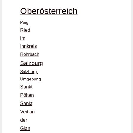
Oberösterreich
Perg
Ried
im
Innkreis
Rohrbach
Salzburg
Salzburg-
Umgebung
Sankt
Pölten
Sankt
Veit an
der
Glan