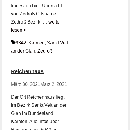
findest du hier. Übersicht
von Zedroß Ortsname:
Zedroß Bezirk: …
weiter
lesen >
Schlagwörter
9342
,
Kärnten
,
Sankt Veit
an der Glan
,
Zedroß
Reichenhaus
März 30, 2021
März 2, 2021
Der Ort Reichenhaus liegt
im Bezirk Sankt Veit an der
Glan im Bundesland
Kärnten. Alle Infos über
Reichenhaus, 9342 im