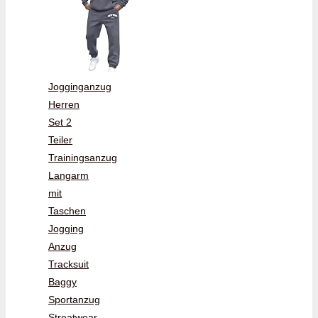
Jogginganzug
Herren
Set 2
Teiler
Trainingsanzug
Langarm
mit
Taschen
Jogging
Anzug
Tracksuit
Baggy
Sportanzug
Streatwear