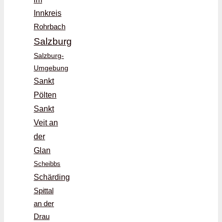
Innkreis
Rohrbach
Salzburg
Salzburg-
Umgebung
Sankt
Pölten
Sankt
Veit an
der
Glan
Scheibbs
Schärding
Spittal
an der
Drau