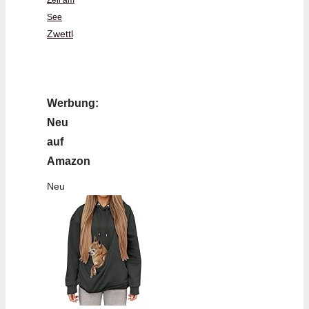
Zell am
See
Zwettl
Werbung:
Neu
auf
Amazon
Neu