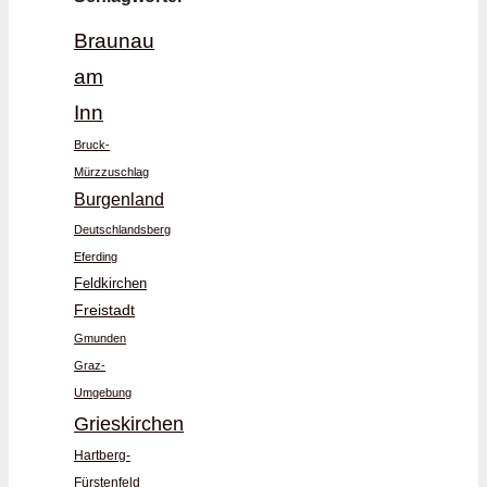
Braunau
am
Inn
Bruck-
Mürzzuschlag
Burgenland
Deutschlandsberg
Eferding
Feldkirchen
Freistadt
Gmunden
Graz-
Umgebung
Grieskirchen
Hartberg-
Fürstenfeld