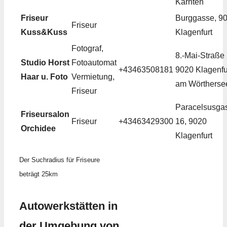
Kärnten
Friseur
Burggasse, 9
Friseur
Kuss&Kuss
Klagenfurt
Fotograf,
8.-Mai-Straße 
Studio Horst
Fotoautomat
+43463508181
9020 Klagenfu
Haar u. Foto
Vermietung,
am Wörtherse
Friseur
Paracelsusga
Friseursalon
Friseur
+43463429300
16, 9020
Orchidee
Klagenfurt
Der Suchradius für Friseure
beträgt 25km
Autowerkstätten in
der Umgebung von