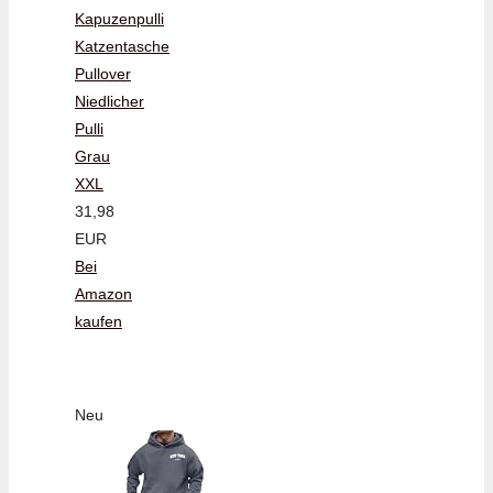
Kapuzenpulli
Katzentasche
Pullover
Niedlicher
Pulli
Grau
XXL
31,98
EUR
Bei
Amazon
kaufen
Neu