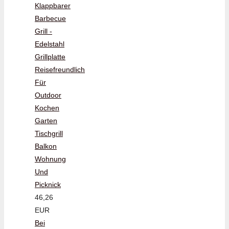
Klappbarer
Barbecue
Grill -
Edelstahl
Grillplatte
Reisefreundlich
Für
Outdoor
Kochen
Garten
Tischgrill
Balkon
Wohnung
Und
Picknick
46,26
EUR
Bei