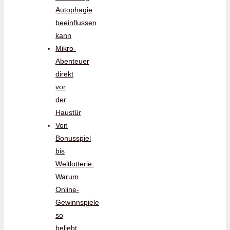
Autophagie
beeinflussen
kann
Mikro-
Abenteuer
direkt
vor
der
Haustür
Von
Bonusspiel
bis
Weltlotterie:
Warum
Online-
Gewinnspiele
so
beliebt