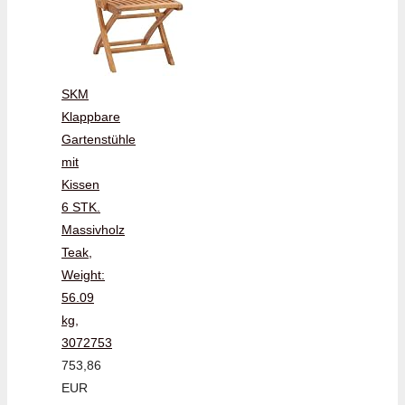
SKM
Klappbare
Gartenstühle
mit
Kissen
6 STK.
Massivholz
Teak,
Weight:
56.09
kg,
3072753
753,86
EUR