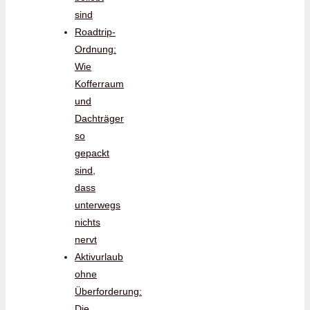
sind
Roadtrip-
Ordnung:
Wie
Kofferraum
und
Dachträger
so
gepackt
sind,
dass
unterwegs
nichts
nervt
Aktivurlaub
ohne
Überforderung:
Die