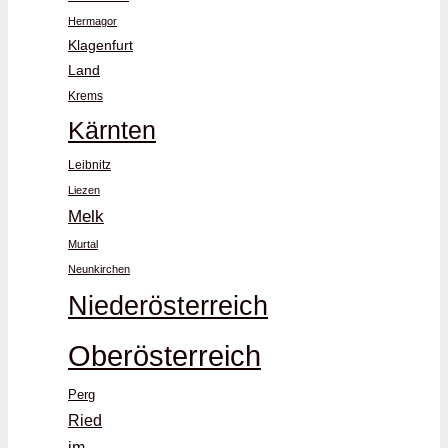
Hermagor
Klagenfurt
Land
Krems
Kärnten
Leibnitz
Liezen
Melk
Murtal
Neunkirchen
Niederösterreich
Oberösterreich
Perg
Ried
im