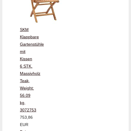
SKM
Klappbare
Gartenstühle
mit
Kissen
6 STK.
Massivholz
Teak,
Weight:
56.09
kg,
3072753
753,86
EUR