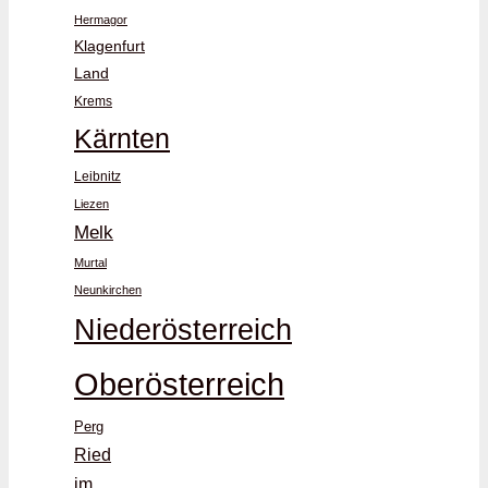
Hermagor
Klagenfurt
Land
Krems
Kärnten
Leibnitz
Liezen
Melk
Murtal
Neunkirchen
Niederösterreich
Oberösterreich
Perg
Ried
im