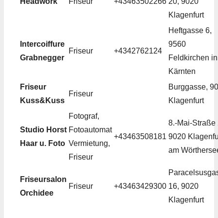
Headwork
Friseur
+43463502266
20, 9020
Klagenfurt
Heftgasse 6,
Intercoiffure
9560
Friseur
+4342762124
Grabnegger
Feldkirchen in
Kärnten
Friseur
Burggasse, 9
Friseur
Kuss&Kuss
Klagenfurt
Fotograf,
8.-Mai-Straße 
Studio Horst
Fotoautomat
+43463508181
9020 Klagenfu
Haar u. Foto
Vermietung,
am Wörtherse
Friseur
Paracelsusga
Friseursalon
Friseur
+43463429300
16, 9020
Orchidee
Klagenfurt