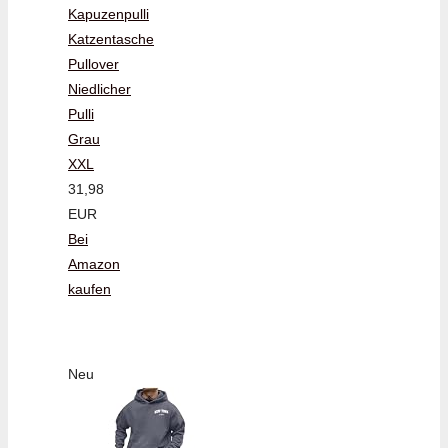
Kapuzenpulli
Katzentasche
Pullover
Niedlicher
Pulli
Grau
XXL
31,98
EUR
Bei
Amazon
kaufen
Neu