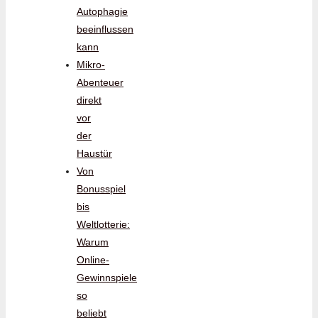
Autophagie
beeinflussen
kann
Mikro-
Abenteuer
direkt
vor
der
Haustür
Von
Bonusspiel
bis
Weltlotterie:
Warum
Online-
Gewinnspiele
so
beliebt