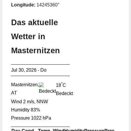
Longitude:
14245360°
Das aktuelle
Wetter in
Masternitzen
Jul 30, 2026 - Do
°
Masternitzen,
18
C
AT
Bedeckt
Wind
2 m/s, NNW
Humidity
83%
Pressure
1022 hPa
Day
Cond.
Temp.
Wind
Humidity
Pressure
Pres.