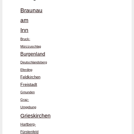
Braunau
am
Inn
Bruck-
Mürzzuschlag
Burgenland
Deutschlandsberg
Eferding
Feldkirchen
Freistadt
Gmunden
Graz-
Umgebung
Grieskirchen
Hartberg-
Fürstenfeld