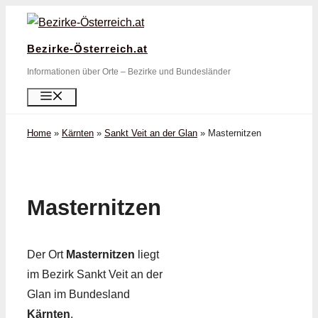
Zum
Inhalt
Bezirke-Österreich.at
springen
Informationen über Orte – Bezirke und Bundesländer
Menü
Home
»
Kärnten
»
Sankt Veit an der Glan
»
Masternitzen
Masternitzen
Der Ort
Masternitzen
liegt
im Bezirk Sankt Veit an der
Glan im Bundesland
Kärnten
.