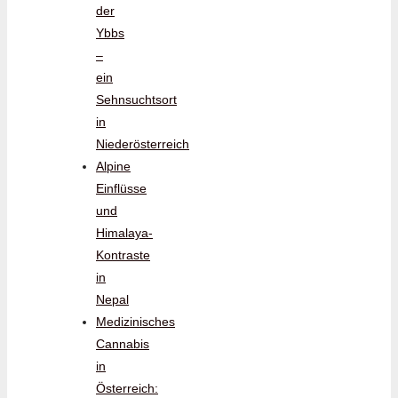
der
Ybbs
–
ein
Sehnsuchtsort
in
Niederösterreich
Alpine
Einflüsse
und
Himalaya-
Kontraste
in
Nepal
Medizinisches
Cannabis
in
Österreich: