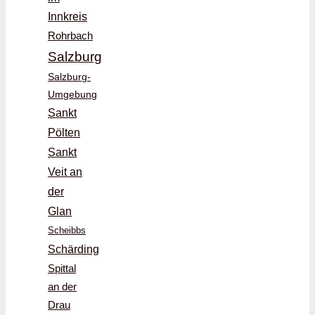
Innkreis
Rohrbach
Salzburg
Salzburg-
Umgebung
Sankt
Pölten
Sankt
Veit an
der
Glan
Scheibbs
Schärding
Spittal
an der
Drau