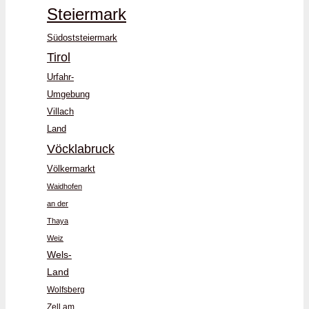
Steiermark
Südoststeiermark
Tirol
Urfahr-
Umgebung
Villach
Land
Vöcklabruck
Völkermarkt
Waidhofen
an der
Thaya
Weiz
Wels-
Land
Wolfsberg
Zell am