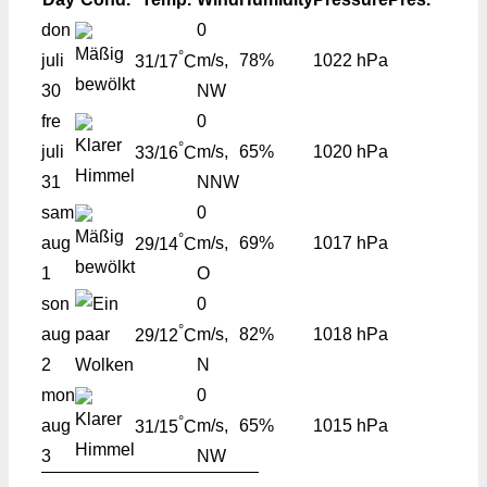
don
0
°
juli
m/s,
78%
1022 hPa
31/17
C
30
NW
fre
0
°
juli
m/s,
65%
1020 hPa
33/16
C
31
NNW
sam
0
°
aug
m/s,
69%
1017 hPa
29/14
C
1
O
son
0
°
aug
m/s,
82%
1018 hPa
29/12
C
2
N
mon
0
°
aug
m/s,
65%
1015 hPa
31/15
C
3
NW