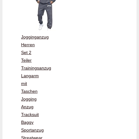
Jogginganzug
Herren
Set 2
Teiler
Trainingsanzug
Langarm
mit
Taschen
Jogging
Anzug
Tracksuit
Baggy
Sportanzug
Streatwear