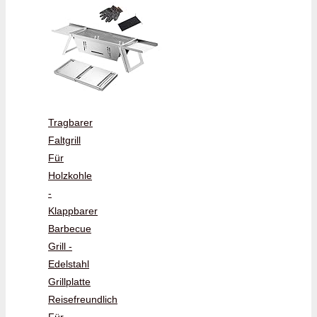
Tragbarer
Faltgrill
Für
Holzkohle
-
Klappbarer
Barbecue
Grill -
Edelstahl
Grillplatte
Reisefreundlich
Für