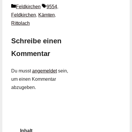
Kategorien
Schlagwörter
Feldkirchen
9554
,
Feldkirchen
,
Kärnten
,
Rittolach
Schreibe einen
Kommentar
Du musst
angemeldet
sein,
um einen Kommentar
abzugeben.
Inhalt