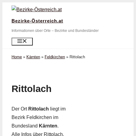
Zum
Inhalt
Bezirke-Österreich.at
springen
Informationen über Orte – Bezirke und Bundesländer
Menü
Home
»
Kärnten
»
Feldkirchen
»
Rittolach
Rittolach
Der Ort
Rittolach
liegt im
Bezirk Feldkirchen im
Bundesland
Kärnten
.
Alle Infos über Rittolach,