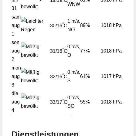
19/19
C
WNW
31
sam
1 m/s,
°
aug
89%
1018 hPa
30/16
C
NO
1
son
0 m/s,
°
aug
77%
1018 hPa
31/16
C
O
2
mon
0 m/s,
°
aug
61%
1017 hPa
32/16
C
S
3
die
0 m/s,
°
aug
55%
1018 hPa
33/17
C
SO
4
Dienstleistungen