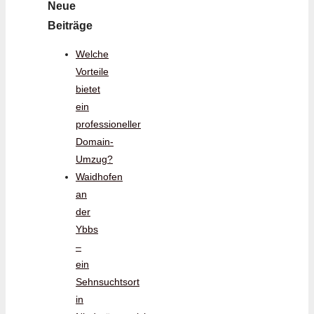
Neue
Beiträge
Welche
Vorteile
bietet
ein
professioneller
Domain-
Umzug?
Waidhofen
an
der
Ybbs
–
ein
Sehnsuchtsort
in