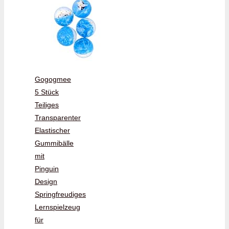
Gogogmee
5 Stück
Teiliges
Transparenter
Elastischer
Gummibälle
mit
Pinguin
Design
Springfreudiges
Lernspielzeug
für