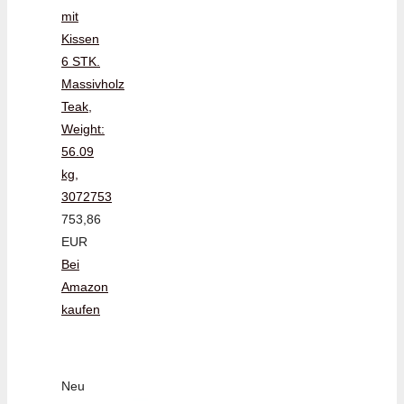
mit
Kissen
6 STK.
Massivholz
Teak,
Weight:
56.09
kg,
3072753
753,86
EUR
Bei
Amazon
kaufen
Neu