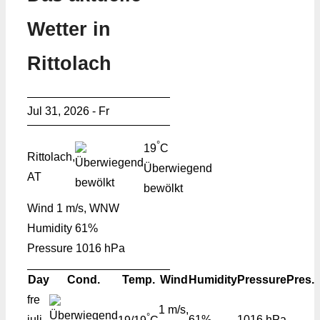
Wetter in
Rittolach
Jul 31, 2026 - Fr
°
19
C
Rittolach,
Überwiegend
AT
bewölkt
Wind
1 m/s, WNW
Humidity
61%
Pressure
1016 hPa
Day
Cond.
Temp.
Wind
Humidity
Pressure
Pres.
fre
1 m/s,
°
juli
61%
1016 hPa