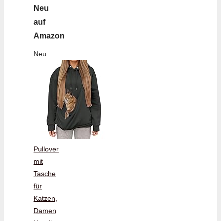
Neu
auf
Amazon
Neu
Pullover
mit
Tasche
für
Katzen,
Damen