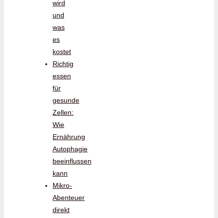
wird
und
was
es
kostet
Richtig
essen
für
gesunde
Zellen:
Wie
Ernährung
Autophagie
beeinflussen
kann
Mikro-
Abenteuer
direkt