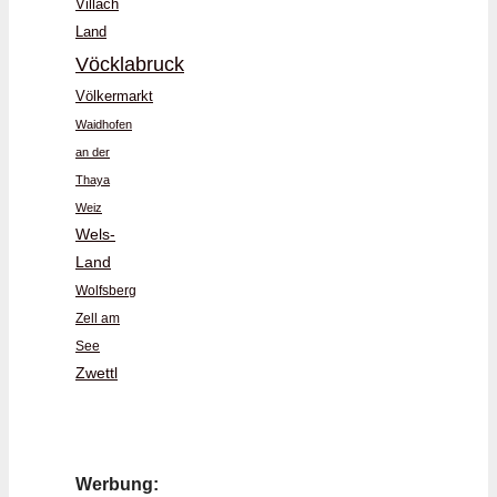
Villach
Land
Vöcklabruck
Völkermarkt
Waidhofen
an der
Thaya
Weiz
Wels-
Land
Wolfsberg
Zell am
See
Zwettl
Werbung: