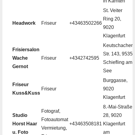
in Kärnten
St. Veiter
Ring 20,
Headwork
Friseur
+43463502266
9020
Klagenfurt
Keutschacher
Frisiersalon
Str. 143, 9535
Wache
Friseur
+4342742595
Schiefling am
Gernot
See
Burggasse,
Friseur
Friseur
9020
Kuss&Kuss
Klagenfurt
8.-Mai-Straße
Fotograf,
Studio
28, 9020
Fotoautomat
Horst Haar
+43463508181
Klagenfurt
Vermietung,
u. Foto
am