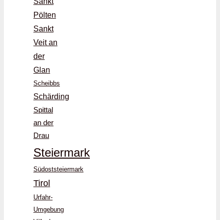
Sankt
Pölten
Sankt
Veit an
der
Glan
Scheibbs
Schärding
Spittal
an der
Drau
Steiermark
Südoststeiermark
Tirol
Urfahr-
Umgebung