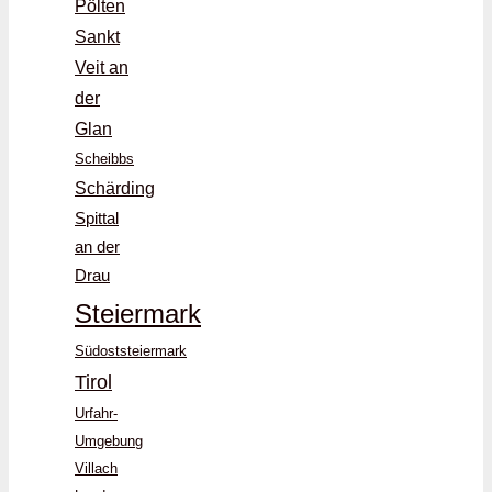
Pölten
Sankt
Veit an
der
Glan
Scheibbs
Schärding
Spittal
an der
Drau
Steiermark
Südoststeiermark
Tirol
Urfahr-
Umgebung
Villach