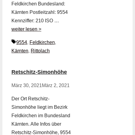
Feldkirchen Bundesland:
Kärnten Postleitzahl: 9554
Kennziffer: 210 ISO …
weiter lesen >
Schlagwörter
9554
,
Feldkirchen
,
Kärnten
,
Rittolach
Retschitz-Simonhöhe
März 30, 2021
März 2, 2021
Der Ort Retschitz-
Simonhöhe liegt im Bezirk
Feldkirchen im Bundesland
Kärnten. Alle Infos über
Retschitz-Simonhöhe, 9554