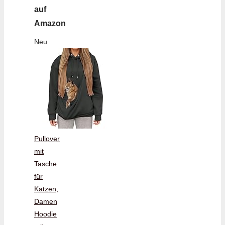
auf
Amazon
Neu
Pullover
mit
Tasche
für
Katzen,
Damen
Hoodie