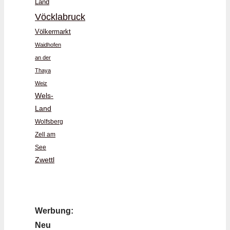
Land
Vöcklabruck
Völkermarkt
Waidhofen
an der
Thaya
Weiz
Wels-
Land
Wolfsberg
Zell am
See
Zwettl
Werbung:
Neu