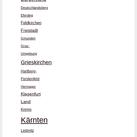
Deutschlandsberg
Eferding
Feldkirchen
Freistadt
Gmunden
Graz-
Umgebung
Grieskirchen
Hartberg-
Fürstenfeld
Hermagor
Klagenfurt
Land
Krems
Kärnten
Leibnitz