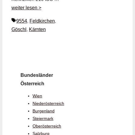
weiter lesen >
Schlagwörter
9554
,
Feldkirchen
,
Göschl
,
Kärnten
Bundesländer
Österreich
Wien
Niederösterreich
Burgenland
Steiermark
Oberösterreich
Salzburg