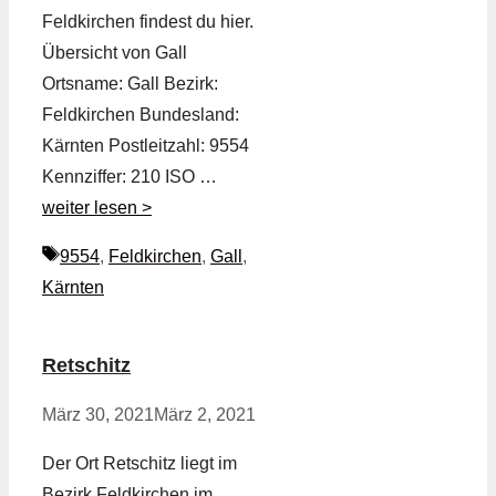
Feldkirchen findest du hier.
Übersicht von Gall
Ortsname: Gall Bezirk:
Feldkirchen Bundesland:
Kärnten Postleitzahl: 9554
Kennziffer: 210 ISO …
weiter lesen >
Schlagwörter
9554
,
Feldkirchen
,
Gall
,
Kärnten
Retschitz
März 30, 2021
März 2, 2021
Der Ort Retschitz liegt im
Bezirk Feldkirchen im