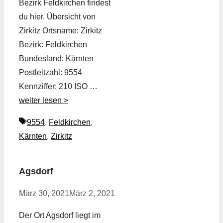
Bezirk Feldkirchen findest
du hier. Übersicht von
Zirkitz Ortsname: Zirkitz
Bezirk: Feldkirchen
Bundesland: Kärnten
Postleitzahl: 9554
Kennziffer: 210 ISO …
weiter lesen >
Schlagwörter
9554
,
Feldkirchen
,
Kärnten
,
Zirkitz
Agsdorf
März 30, 2021
März 2, 2021
Der Ort Agsdorf liegt im