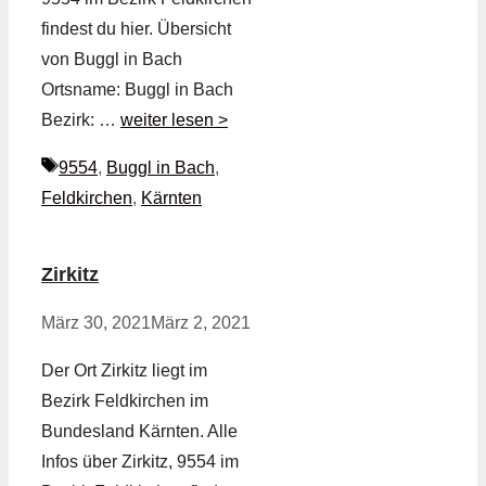
findest du hier. Übersicht
von Buggl in Bach
Ortsname: Buggl in Bach
Bezirk: …
weiter lesen >
Schlagwörter
9554
,
Buggl in Bach
,
Feldkirchen
,
Kärnten
Zirkitz
März 30, 2021
März 2, 2021
Der Ort Zirkitz liegt im
Bezirk Feldkirchen im
Bundesland Kärnten. Alle
Infos über Zirkitz, 9554 im