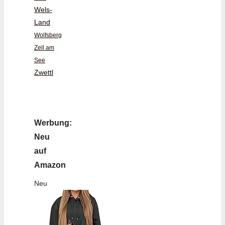
Wels-
Land
Wolfsberg
Zell am
See
Zwettl
Werbung:
Neu
auf
Amazon
Neu