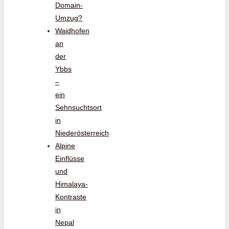
Domain-
Umzug?
Waidhofen
an
der
Ybbs
–
ein
Sehnsuchtsort
in
Niederösterreich
Alpine
Einflüsse
und
Himalaya-
Kontraste
in
Nepal