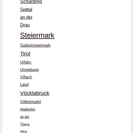
Schärding
Spittal
an der
Drau
Steiermark
Südoststeiermark
Tirol
Urfahr-
Umgebung
Villach
Land
Vöcklabruck
Völkermarkt
Waidhofen
an der
Thaya
Weiz