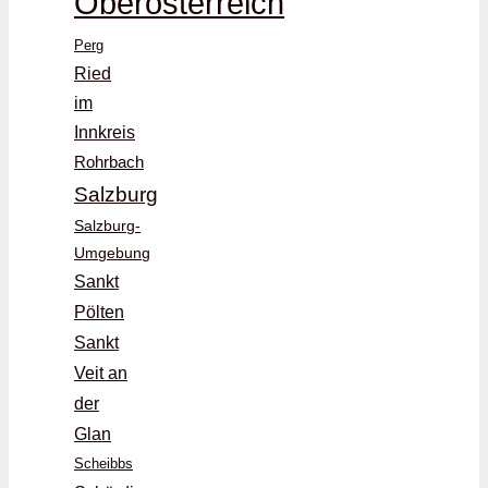
Oberösterreich
Perg
Ried
im
Innkreis
Rohrbach
Salzburg
Salzburg-
Umgebung
Sankt
Pölten
Sankt
Veit an
der
Glan
Scheibbs