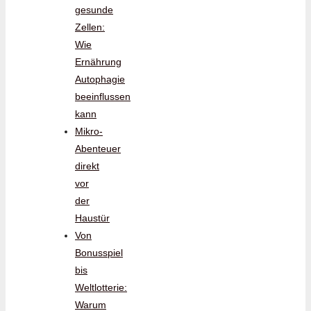
gesunde
Zellen:
Wie
Ernährung
Autophagie
beeinflussen
kann
Mikro-
Abenteuer
direkt
vor
der
Haustür
Von
Bonusspiel
bis
Weltlotterie:
Warum