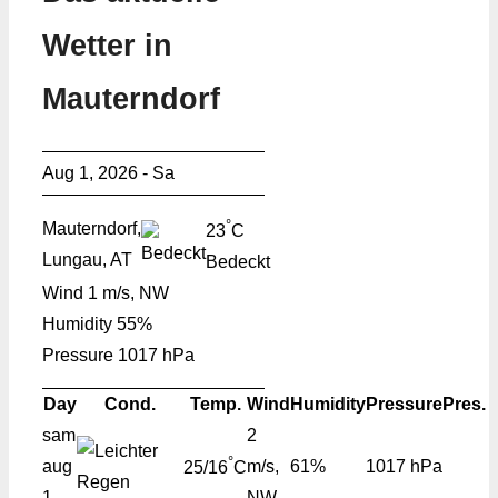
Wetter in
Mauterndorf
Aug 1, 2026 - Sa
°
Mauterndorf,
23
C
Lungau, AT
Bedeckt
Wind
1 m/s, NW
Humidity
55%
Pressure
1017 hPa
Day
Cond.
Temp.
Wind
Humidity
Pressure
Pres.
sam
2
°
aug
m/s,
61%
1017 hPa
25/16
C
1
NW