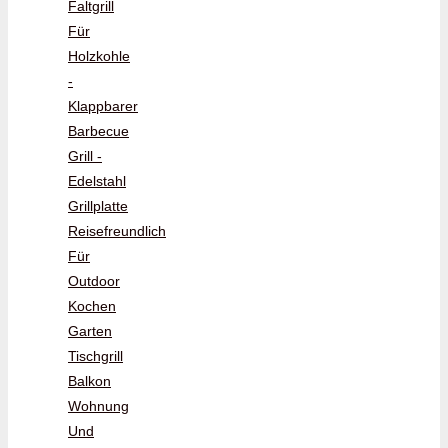
Faltgrill
Für
Holzkohle
-
Klappbarer
Barbecue
Grill -
Edelstahl
Grillplatte
Reisefreundlich
Für
Outdoor
Kochen
Garten
Tischgrill
Balkon
Wohnung
Und