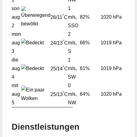
son
1
°
aug
m/s,
82%
1020 hPa
26/11
C
2
SSO
mon
2
°
aug
m/s,
66%
1019 hPa
24/13
C
3
S
die
1
°
aug
m/s,
61%
1019 hPa
25/14
C
4
SW
mit
0
°
aug
m/s,
64%
1020 hPa
25/13
C
5
NW
Dienstleistungen