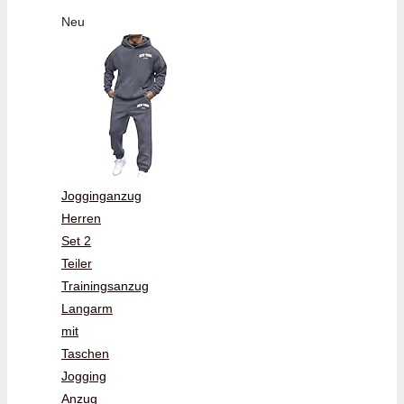
Neu
Jogginganzug
Herren
Set 2
Teiler
Trainingsanzug
Langarm
mit
Taschen
Jogging
Anzug