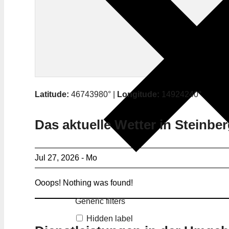
Latitude:
46743980° |
Longitude:
14924240°
Das aktuelle Wetter in Steinbe
Jul 27, 2026 - Mo
Ooops! Nothing was found!
Generic filters
Hidden label