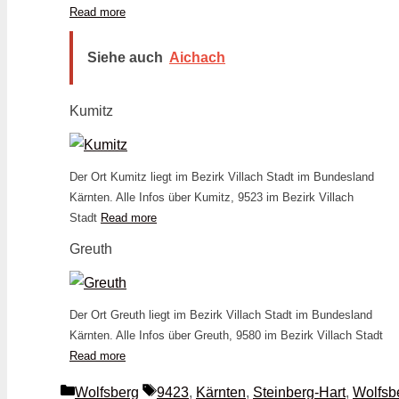
Read more
Siehe auch
Aichach
Kumitz
Der Ort Kumitz liegt im Bezirk Villach Stadt im Bundesland
Kärnten. Alle Infos über Kumitz, 9523 im Bezirk Villach
Stadt
Read more
Greuth
Der Ort Greuth liegt im Bezirk Villach Stadt im Bundesland
Kärnten. Alle Infos über Greuth, 9580 im Bezirk Villach Stadt
Read more
Kategorien
Schlagwörter
Wolfsberg
9423
,
Kärnten
,
Steinberg-Hart
,
Wolfsb