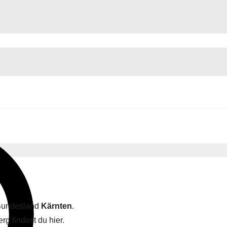
 Bundesland
Kärnten
.
rg findest du hier.