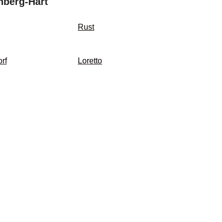
nberg-Hart
Rust
rf
Loretto