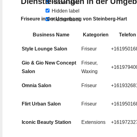
Dienstleistungen in der Umge
Hidden label
Hidden label
Friseure in der Umgebung von Steinberg-Hart
Hidden label
Business Name
Kategorien
Telefon
Style Lounge Salon
Friseur
+16195016
Gio & Gio New Concept
Friseur,
+16197940
Salon
Waxing
Omnia Salon
Friseur
+16193268
Flirt Urban Salon
Friseur
+16195016
Iconic Beauty Station
Extensions
+16197232