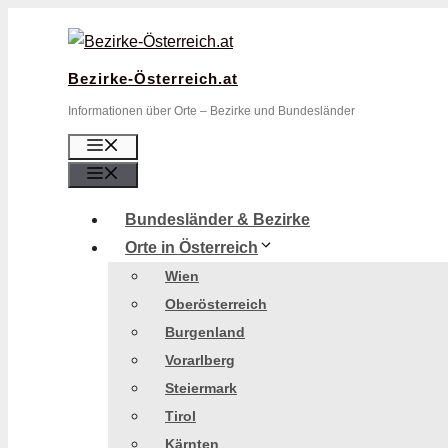
Zum
Inhalt
springen
Bezirke-Österreich.at
Informationen über Orte – Bezirke und Bundesländer
Menü
Menü
Bundesländer & Bezirke
Orte in Österreich
Wien
Oberösterreich
Burgenland
Vorarlberg
Steiermark
Tirol
Kärnten