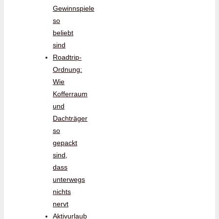
Gewinnspiele
so
beliebt
sind
Roadtrip-
Ordnung:
Wie
Kofferraum
und
Dachträger
so
gepackt
sind,
dass
unterwegs
nichts
nervt
Aktivurlaub