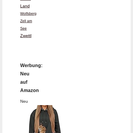
Land
Wolfsberg
Zell am
See
Zwettl
Werbung:
Neu
auf
Amazon
Neu