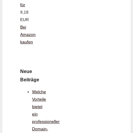
für
9,18
EUR
Bei
Amazon
kaufen
Neue
Beiträge
Welche
Vorteile
bietet
ein
professioneller
Domain-