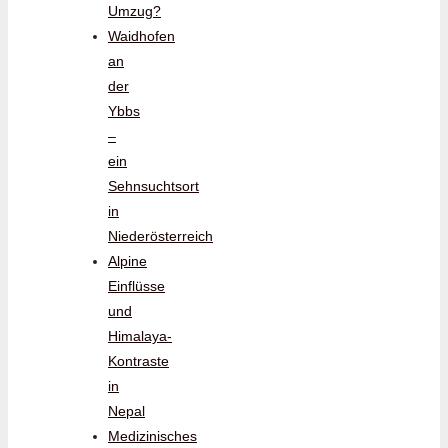
Umzug?
Waidhofen
an
der
Ybbs
–
ein
Sehnsuchtsort
in
Niederösterreich
Alpine
Einflüsse
und
Himalaya-
Kontraste
in
Nepal
Medizinisches