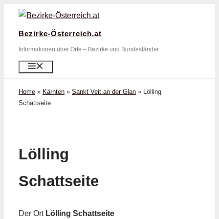
Zum
Inhalt
Bezirke-Österreich.at
springen
Informationen über Orte – Bezirke und Bundesländer
Menü
Home
»
Kärnten
»
Sankt Veit an der Glan
»
Lölling
Schattseite
Lölling
Schattseite
Der Ort
Lölling Schattseite