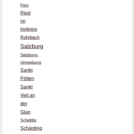
Perg
Ried
im
Innkreis
Rohrbach
Salzburg
Salzburg-
Umgebung
Sankt
Pölten
Sankt
Veit an
der
Glan
Scheibbs
Schärding