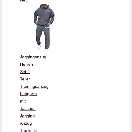
Jogginganzug
Herren
Set 2
Teiler
Trainingsanzug
Langarm
mit
Taschen
Jogging
Anzug
Tracksuit