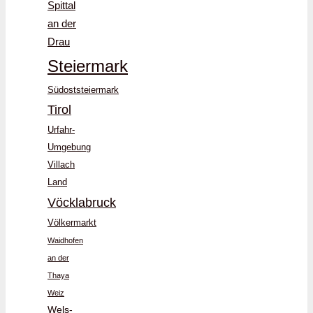
Spittal
an der
Drau
Steiermark
Südoststeiermark
Tirol
Urfahr-
Umgebung
Villach
Land
Vöcklabruck
Völkermarkt
Waidhofen
an der
Thaya
Weiz
Wels-