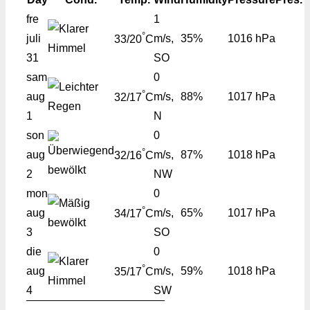
fre
1
°
juli
m/s,
35%
1016 hPa
33/20
C
31
SO
sam
0
°
aug
m/s,
88%
1017 hPa
32/17
C
1
N
son
0
°
aug
m/s,
87%
1018 hPa
32/16
C
2
NW
mon
0
°
aug
m/s,
65%
1017 hPa
34/17
C
3
SO
die
0
°
aug
m/s,
59%
1018 hPa
35/17
C
4
SW