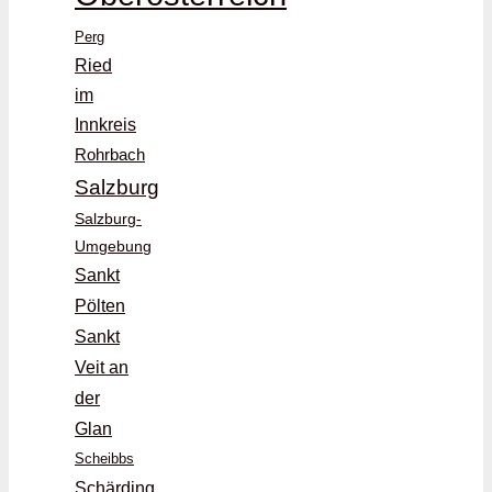
Perg
Ried
im
Innkreis
Rohrbach
Salzburg
Salzburg-
Umgebung
Sankt
Pölten
Sankt
Veit an
der
Glan
Scheibbs
Schärding