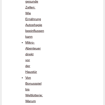
gesunde
Zellen:
Wie
Ernährung
Autophagie
beeinflussen
kann
Mikro-
Abenteuer
direkt
vor
der
Haustür
Von
Bonusspiel
bis
Weltlotterie:
Warum