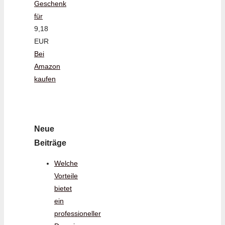
Geschenk
für
9,18
EUR
Bei
Amazon
kaufen
Neue
Beiträge
Welche
Vorteile
bietet
ein
professioneller