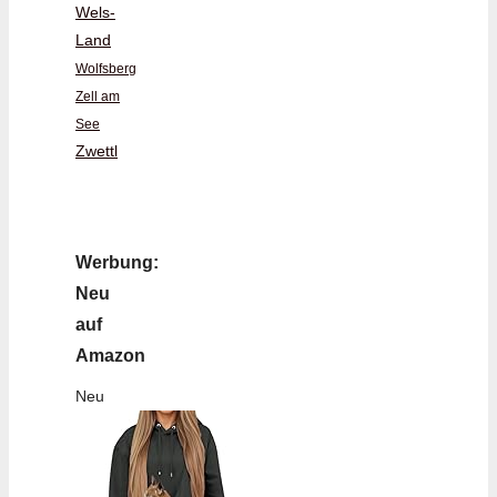
Wels-
Land
Wolfsberg
Zell am
See
Zwettl
Werbung:
Neu
auf
Amazon
Neu