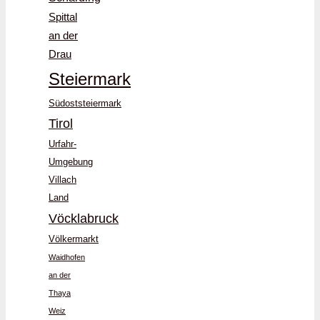
Spittal
an der
Drau
Steiermark
Südoststeiermark
Tirol
Urfahr-
Umgebung
Villach
Land
Vöcklabruck
Völkermarkt
Waidhofen
an der
Thaya
Weiz