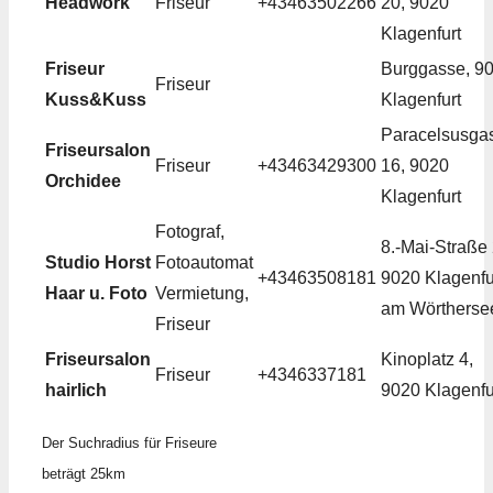
Headwork
Friseur
+43463502266
20, 9020
Klagenfurt
Friseur
Burggasse, 9
Friseur
Kuss&Kuss
Klagenfurt
Paracelsusga
Friseursalon
Friseur
+43463429300
16, 9020
Orchidee
Klagenfurt
Fotograf,
8.-Mai-Straße 
Studio Horst
Fotoautomat
+43463508181
9020 Klagenfu
Haar u. Foto
Vermietung,
am Wörtherse
Friseur
Friseursalon
Kinoplatz 4,
Friseur
+4346337181
hairlich
9020 Klagenfu
Der Suchradius für Friseure
beträgt 25km