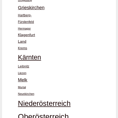
Umgebung
Grieskirchen
Hartberg-
Fürstenfeld
Hermagor
Klagenfurt
Land
Krems
Kärnten
Leibnitz
Liezen
Melk
Murtal
Neunkirchen
Niederösterreich
Oberösterreich