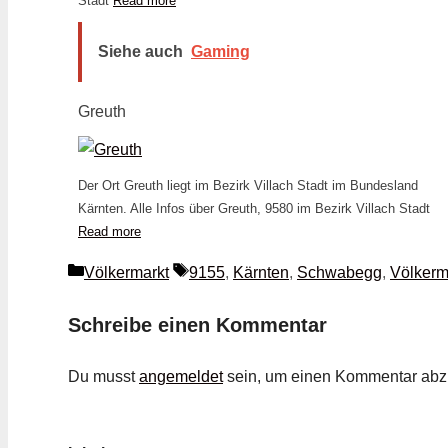
Stadt
Read more
Siehe auch
Gaming
Greuth
Der Ort Greuth liegt im Bezirk Villach Stadt im Bundesland
Kärnten. Alle Infos über Greuth, 9580 im Bezirk Villach Stadt
Read more
Kategorien
Schlagwörter
Völkermarkt
9155
,
Kärnten
,
Schwabegg
,
Völkerm
Schreibe einen Kommentar
Du musst
angemeldet
sein, um einen Kommentar ab