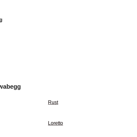
g
hwabegg
Rust
Loretto