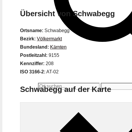
Übersicht von Schwabegg
Ortsname:
Schwabegg
Bezirk:
Völkermarkt
Bundesland:
Kärnten
Postleitzahl:
9155
Kennziffer:
208
ISO 3166-2:
AT-02
Schwabegg auf der Karte