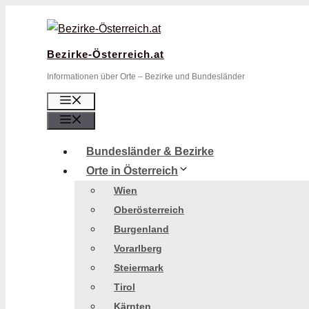
Zum
Inhalt
springen
Bezirke-Österreich.at
Informationen über Orte – Bezirke und Bundesländer
Menü
Menü
Bundesländer & Bezirke
Orte in Österreich
Wien
Oberösterreich
Burgenland
Vorarlberg
Steiermark
Tirol
Kärnten