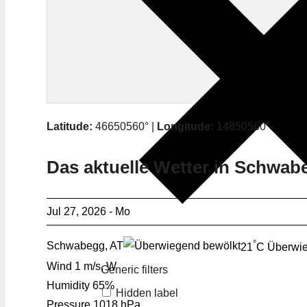
Latitude:
46650560° |
Longitude:
14850560°
Das aktuelle Wetter in Schwab
Jul 27, 2026 - Mo
°
Schwabegg, AT
21
C
Überwie
Wind
1 m/s, W
Generic filters
Humidity
65%
Hidden label
Pressure
1018 hPa