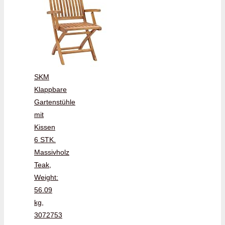
SKM
Klappbare
Gartenstühle
mit
Kissen
6 STK.
Massivholz
Teak,
Weight:
56.09
kg,
3072753