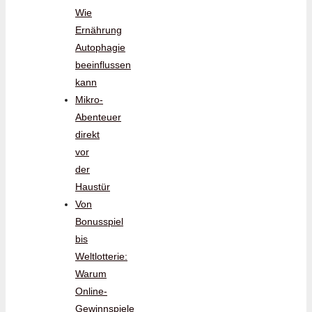
Wie
Ernährung
Autophagie
beeinflussen
kann
Mikro-
Abenteuer
direkt
vor
der
Haustür
Von
Bonusspiel
bis
Weltlotterie:
Warum
Online-
Gewinnspiele