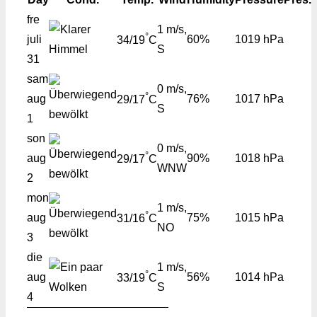
fre
1 m/s,
°
juli
60%
1019 hPa
34/19
C
S
31
sam
0 m/s,
°
aug
76%
1017 hPa
29/17
C
S
1
son
0 m/s,
°
aug
90%
1018 hPa
29/17
C
WNW
2
mon
1 m/s,
°
aug
75%
1015 hPa
31/16
C
NO
3
die
1 m/s,
°
aug
56%
1014 hPa
33/19
C
S
4