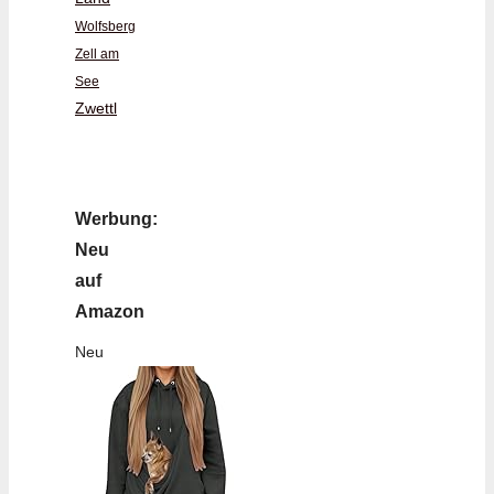
Wolfsberg
Zell am
See
Zwettl
Werbung:
Neu
auf
Amazon
Neu