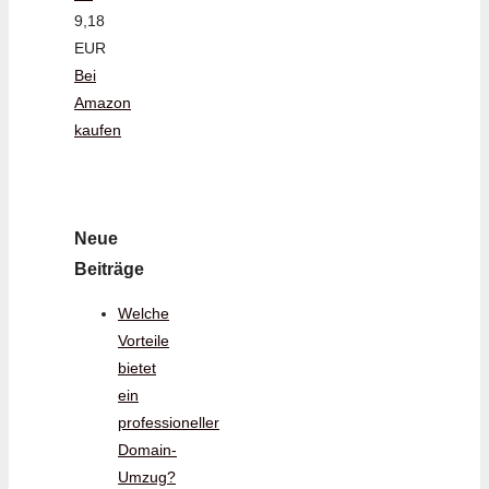
9,18
EUR
Bei
Amazon
kaufen
Neue
Beiträge
Welche
Vorteile
bietet
ein
professioneller
Domain-
Umzug?