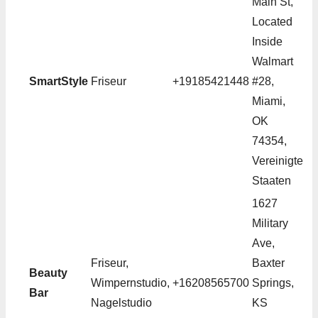
Main St,
Located
Inside
Walmart
SmartStyle
Friseur
+19185421448
#28,
Miami,
OK
74354,
Vereinigte
Staaten
1627
Military
Ave,
Friseur,
Baxter
Beauty
Wimpernstudio,
+16208565700
Springs,
Bar
Nagelstudio
KS