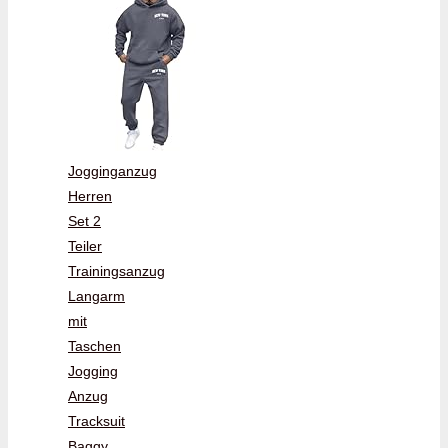
Jogginganzug
Herren
Set 2
Teiler
Trainingsanzug
Langarm
mit
Taschen
Jogging
Anzug
Tracksuit
Baggy