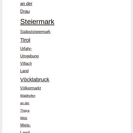
an der
Drau
Steiermark
Südoststeiermark
Tirol
Urfahr-
Umgebung
Villach
Land
Vöcklabruck
Völkermarkt
Waidhofen
an der
Thaya
Weiz
Wels-
Land