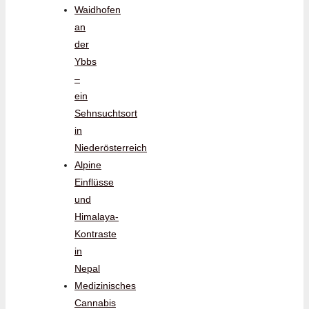
Waidhofen
an
der
Ybbs
–
ein
Sehnsuchtsort
in
Niederösterreich
Alpine
Einflüsse
und
Himalaya-
Kontraste
in
Nepal
Medizinisches
Cannabis