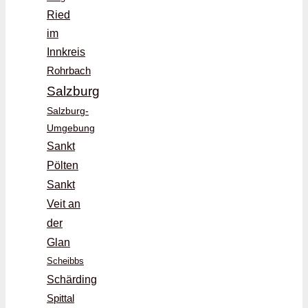
Ried
im
Innkreis
Rohrbach
Salzburg
Salzburg-
Umgebung
Sankt
Pölten
Sankt
Veit an
der
Glan
Scheibbs
Schärding
Spittal