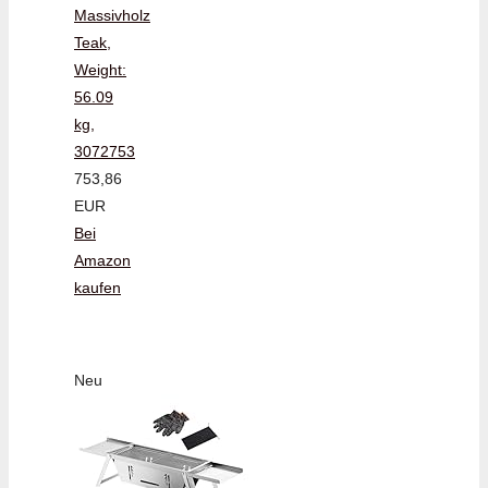
Massivholz
Teak,
Weight:
56.09
kg,
3072753
753,86
EUR
Bei
Amazon
kaufen
Neu