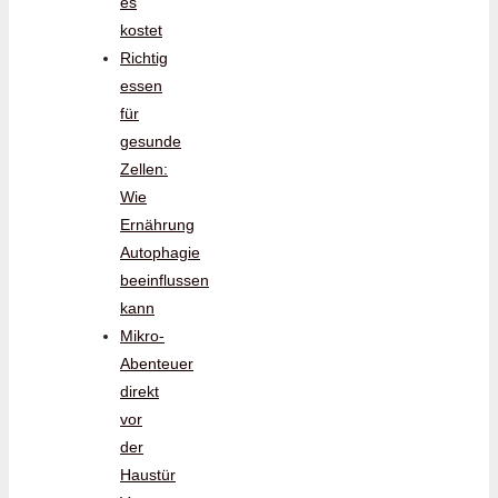
es
kostet
Richtig
essen
für
gesunde
Zellen:
Wie
Ernährung
Autophagie
beeinflussen
kann
Mikro-
Abenteuer
direkt
vor
der
Haustür