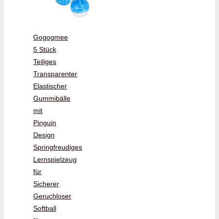
Gogogmee
5 Stück
Teiliges
Transparenter
Elastischer
Gummibälle
mit
Pinguin
Design
Springfreudiges
Lernspielzeug
für
Sicherer
Geruchloser
Softball