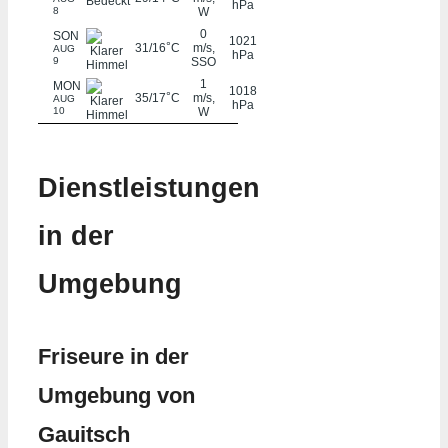
hPa
8
W
0
SON
1021
°
31/16
C
m/s,
AUG
hPa
9
SSO
1
MON
1018
°
35/17
C
m/s,
AUG
hPa
10
W
Dienstleistungen
in der
Umgebung
Friseure in der
Umgebung von
Gauitsch