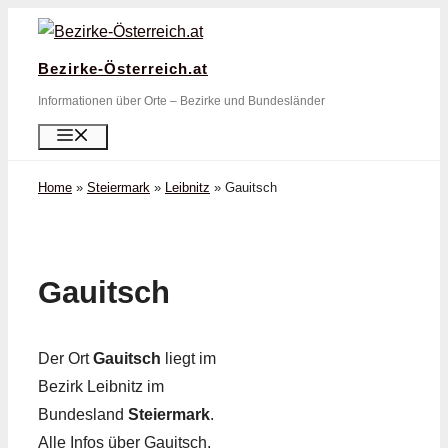
Zum
Inhalt
Bezirke-Österreich.at
springen
Informationen über Orte – Bezirke und Bundesländer
Menü
Home
»
Steiermark
»
Leibnitz
»
Gauitsch
Gauitsch
Der Ort
Gauitsch
liegt im
Bezirk Leibnitz im
Bundesland
Steiermark
.
Alle Infos über Gauitsch,