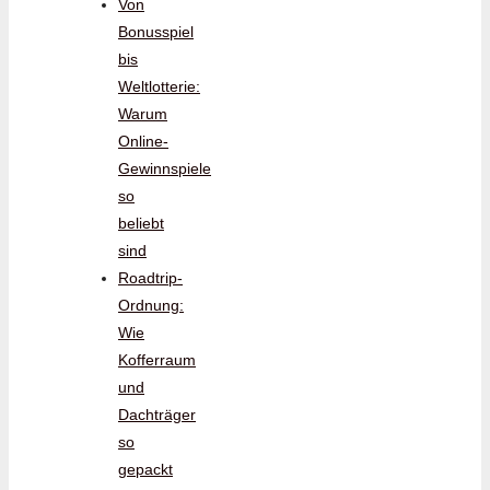
Von
Bonusspiel
bis
Weltlotterie:
Warum
Online-
Gewinnspiele
so
beliebt
sind
Roadtrip-
Ordnung:
Wie
Kofferraum
und
Dachträger
so
gepackt