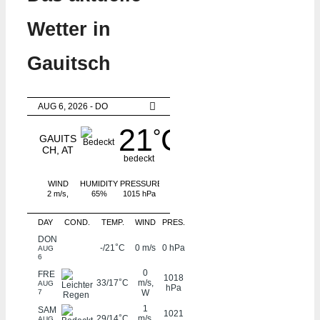
Wetter in
Gauitsch
AUG 6, 2026 - DO
21
C
°
GAUITS
CH, AT
bedeckt
WIND
HUMIDITY
PRESSURE
2 m/s,
65%
1015 hPa
WSW
DAY
COND.
TEMP.
WIND
PRES.
DON
°
-/21
C
0 m/s
0 hPa
AUG
6
0
FRE
1018
°
33/17
C
m/s,
AUG
hPa
7
W
1
SAM
1021
°
29/14
C
m/s,
AUG