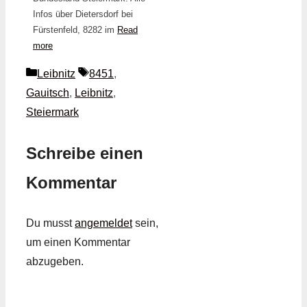
Infos über Dietersdorf bei
Fürstenfeld, 8282 im
Read
more
Kategorien
Schlagwörter
Leibnitz
8451
,
Gauitsch
,
Leibnitz
,
Steiermark
Schreibe einen
Kommentar
Du musst
angemeldet
sein,
um einen Kommentar
abzugeben.