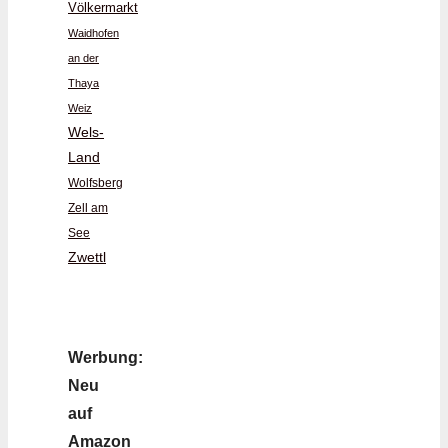
Völkermarkt
Waidhofen
an der
Thaya
Weiz
Wels-
Land
Wolfsberg
Zell am
See
Zwettl
Werbung:
Neu
auf
Amazon