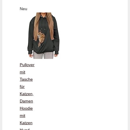
Neu
Pullover
mit
Tasche
für
Katzen,
Damen
Hoodie
mit
Katzen
Hund