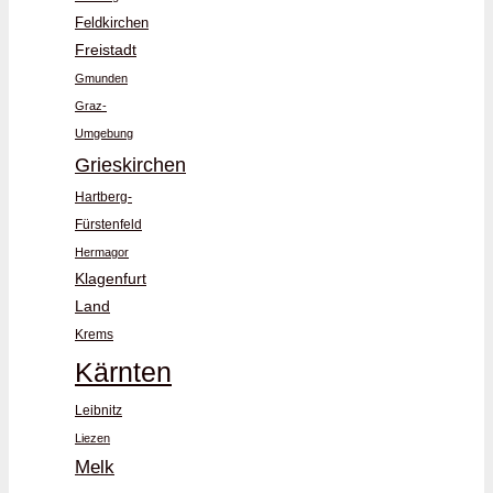
Feldkirchen
Freistadt
Gmunden
Graz-
Umgebung
Grieskirchen
Hartberg-
Fürstenfeld
Hermagor
Klagenfurt
Land
Krems
Kärnten
Leibnitz
Liezen
Melk