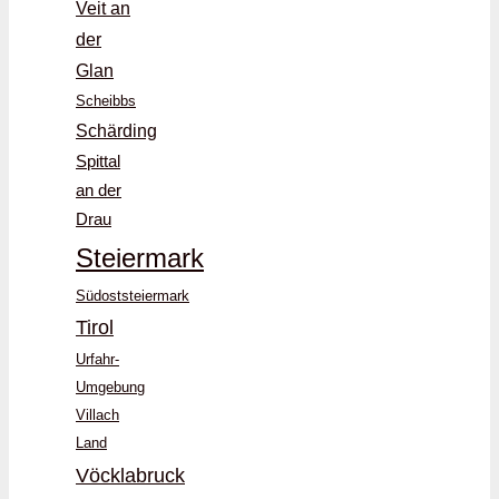
Veit an
der
Glan
Scheibbs
Schärding
Spittal
an der
Drau
Steiermark
Südoststeiermark
Tirol
Urfahr-
Umgebung
Villach
Land
Vöcklabruck