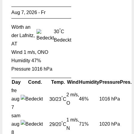
Aug 7, 2026 - Fr
Wörth an
°
30
C
der Lafnitz,
Bedeckt
AT
Wind
1 m/s, ONO
Humidity
47%
Pressure
1016 hPa
Day
Cond.
Temp.
Wind
Humidity
Pressure
Pres.
fre
2 m/s,
°
aug
46%
1016 hPa
30/23
C
O
7
sam
1 m/s,
°
aug
71%
1020 hPa
29/20
C
N
8