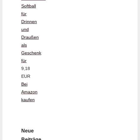
Softball
für
Drinnen
und
Draußen
als
Geschenk
für
9,18
EUR
Bei
Amazon
kaufen
Neue
Beiträge