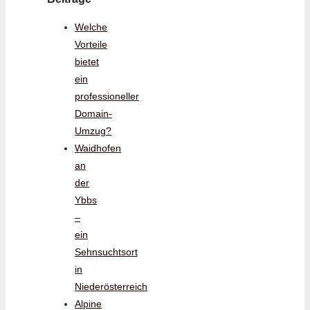
Welche
Vorteile
bietet
ein
professioneller
Domain-
Umzug?
Waidhofen
an
der
Ybbs
–
ein
Sehnsuchtsort
in
Niederösterreich
Alpine