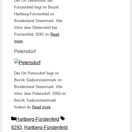
Der Ort Dietersdorf bei
Fürstenfeld liegt im Bezirk
Hartberg-Fürstenfeld im
Bundesland Steiermark. Alle
Infos über Dietersdorf bei
Fürstenfeld, 8282 im
Read
more
Petersdorf
Der Ort Petersdorf liegt im
Bezirk Südoststeiermark im
Bundesland Steiermark. Alle
Infos über Petersdorf, 8350 im
Bezirk Südoststeiermark
findest du
Read more
Kategorien
Schlagwörter
Hartberg-Fürstenfeld
8293
,
Hartberg-Fürstenfeld
,