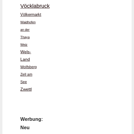
Vöcklabruck
Völkermarkt
Waidhofen
an der
Thaya
Weiz
Wels-
Land
Wolfsberg
Zell am
See
Zwettl
Werbung:
Neu