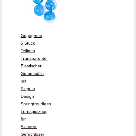
Gogogmee
5 Stück
Teiliges
Transparenter
Elastischer
Gummibälle
mit
Pinguin
Design
Springfreudiges
Lernspielzeug
für
Sicherer
Geruchloser