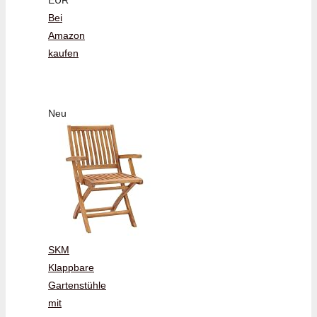
Bei
Amazon
kaufen
Neu
SKM
Klappbare
Gartenstühle
mit