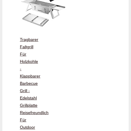
Tragbarer
Faltgrill
Für
Holzkohle
-
Klappbarer
Barbecue
Grill -
Edelstahl
Grillplatte
Reisefreundlich
Für
Outdoor