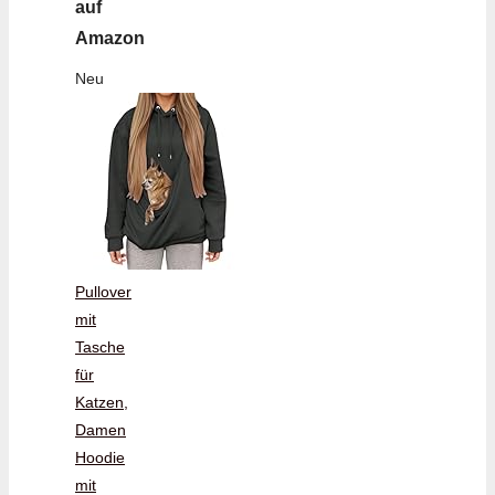
auf
Amazon
Neu
Pullover
mit
Tasche
für
Katzen,
Damen
Hoodie
mit