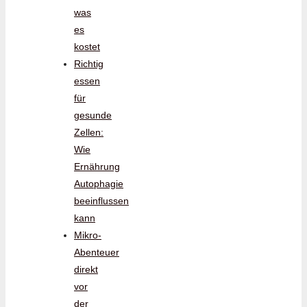
was
es
kostet
Richtig
essen
für
gesunde
Zellen:
Wie
Ernährung
Autophagie
beeinflussen
kann
Mikro-
Abenteuer
direkt
vor
der