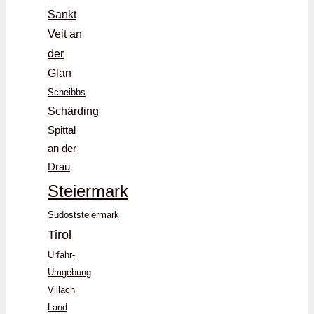
Sankt
Veit an
der
Glan
Scheibbs
Schärding
Spittal
an der
Drau
Steiermark
Südoststeiermark
Tirol
Urfahr-
Umgebung
Villach
Land