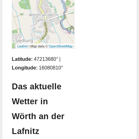
Leaflet
| Map data ©
OpenStreetMap
Latitude:
47213680° |
Longitude:
16080810°
Das aktuelle
Wetter in
Wörth an der
Lafnitz