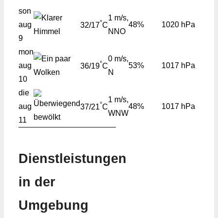
son
1 m/s,
°
aug
48%
1020 hPa
32/17
C
NNO
9
mon
0 m/s,
°
aug
53%
1017 hPa
36/19
C
N
10
die
1 m/s,
°
aug
48%
1017 hPa
37/21
C
WNW
11
Dienstleistungen
in der
Umgebung