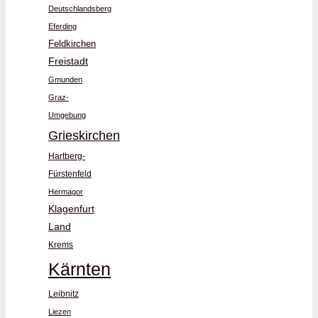
Deutschlandsberg
Eferding
Feldkirchen
Freistadt
Gmunden
Graz-
Umgebung
Grieskirchen
Hartberg-
Fürstenfeld
Hermagor
Klagenfurt
Land
Krems
Kärnten
Leibnitz
Liezen