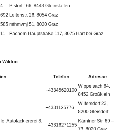
24
Pistorf 166, 8443 Gleinstätten
1692
Leitenstr. 26, 8054 Graz
5585
mfnmvmj 51, 8020 Graz
211
Pachern Hauptstraße 117, 8075 Hart bei Graz
b Wildon
ien
Telefon
Adresse
Wippelsach 64,
+43345620100
8452 Großklein
Wilfersdorf 23,
+4331125776
8200 Gleisdorf
le, Autolackiererei &
Kärntner Str. 69 –
+43316271255
73, 8020 Graz