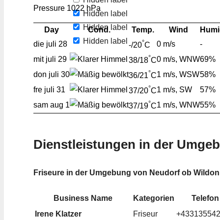
Pressure
1022 hPa
Hidden label
Hidden label
Day
Cond.
Temp.
Wind
Humi
Hidden label
°
die
juli 28
0 m/s
-
-/20
C
°
mit
juli 29
0 m/s, WNW
69%
38/18
C
°
don
juli 30
1 m/s, WSW
58%
36/21
C
°
fre
juli 31
1 m/s, SW
57%
37/20
C
°
sam
aug 1
1 m/s, WNW
55%
37/19
C
Dienstleistungen in der Umge
Friseure in der Umgebung von Neudorf ob Wildon
Business Name
Kategorien
Telefon
Irene Klatzer
Friseur
+43313554