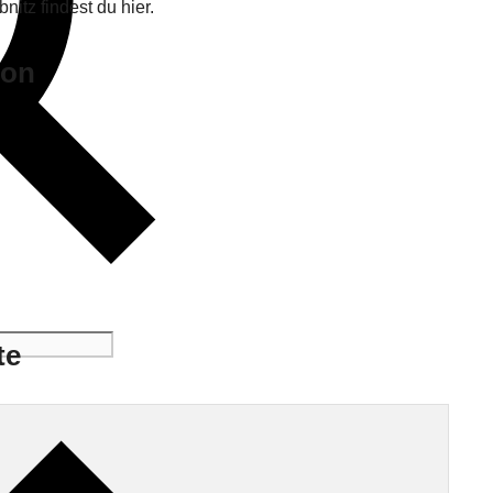
nitz findest du hier.
don
te