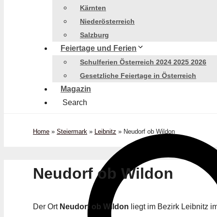
Kärnten
Niederösterreich
Salzburg
Feiertage und Ferien
Schulferien Österreich 2024 2025 2026
Gesetzliche Feiertage in Österreich
Magazin
Search
Home
»
Steiermark
»
Leibnitz
»
Neudorf ob Wildon
Neudorf ob Wildon
Der Ort
Neudorf ob Wildon
liegt im Bezirk Leibnitz