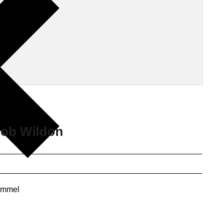
f ob Wildon
immel