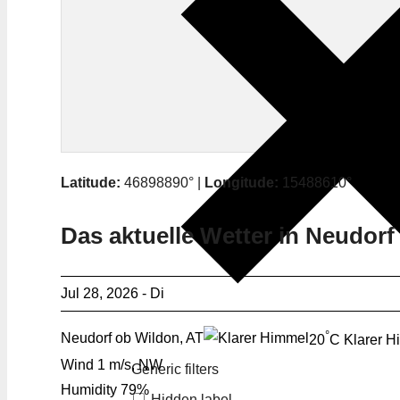
Latitude:
46898890° |
Longitude:
15488610°
Das aktuelle Wetter in Neudor
Jul 28, 2026 - Di
°
Neudorf ob Wildon, AT
20
C
Klarer H
Wind
1 m/s, NW
Generic filters
Humidity
79%
Hidden label