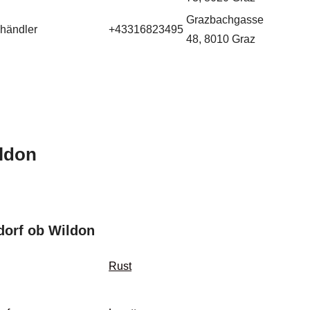
Grazbachgasse
dhändler
+43316823495
48, 8010 Graz
ildon
dorf ob Wildon
Rust