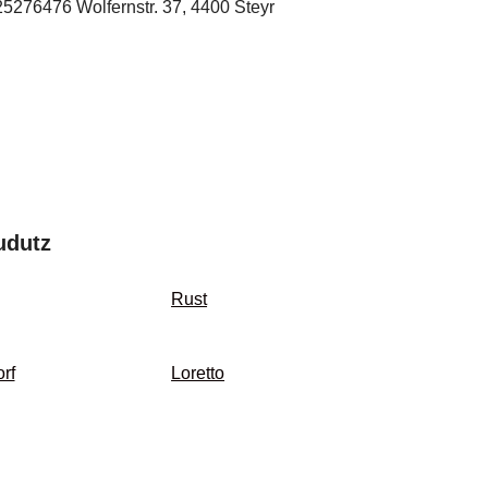
25276476
Wolfernstr. 37, 4400 Steyr
udutz
Rust
rf
Loretto