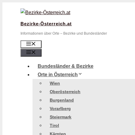
Zum
Inhalt
springen
Bezirke-Österreich.at
Informationen über Orte – Bezirke und Bundesländer
Menü
Menü
Bundesländer & Bezirke
Orte in Österreich
Wien
Oberösterreich
Burgenland
Vorarlberg
Steiermark
Tirol
Kärnten