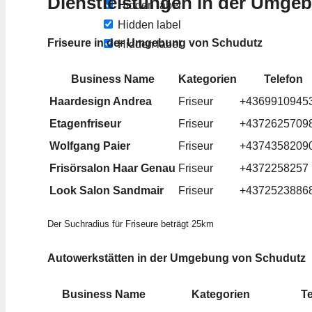
Dienstleistungen in der Umge
Hidden label
Hidden label
Friseure in der Umgebung von Schudutz
Hidden label
Business Name
Kategorien
Telefon
Haardesign Andrea
Friseur
+4369910945
Etagenfriseur
Friseur
+4372625709
Wolfgang Paier
Friseur
+4374358209
Frisörsalon Haar Genau
Friseur
+4372258257
Look Salon Sandmair
Friseur
+4372523886
Der Suchradius für Friseure beträgt 25km
Autowerkstätten in der Umgebung von Schudutz
Business Name
Kategorien
Te