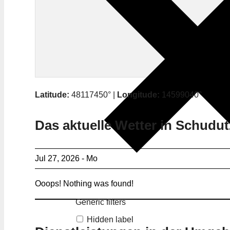
Latitude:
48117450° |
Longitude:
14599040°
Das aktuelle Wetter in Schudut
Jul 27, 2026 - Mo
Ooops! Nothing was found!
Generic filters
Hidden label