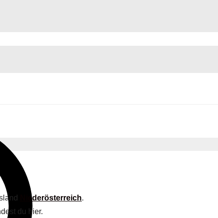
esland
Niederösterreich
.
dest du hier.