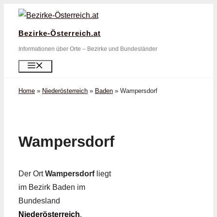
Zum
Inhalt
Bezirke-Österreich.at
springen
Informationen über Orte – Bezirke und Bundesländer
Menü
Home
»
Niederösterreich
»
Baden
»
Wampersdorf
Wampersdorf
Der Ort
Wampersdorf
liegt
im Bezirk Baden im
Bundesland
Niederösterreich
.