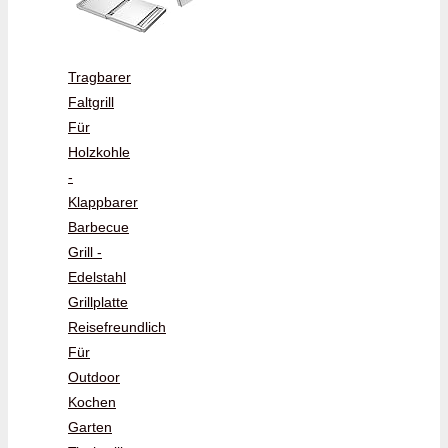
Tragbarer
Faltgrill
Für
Holzkohle
-
Klappbarer
Barbecue
Grill -
Edelstahl
Grillplatte
Reisefreundlich
Für
Outdoor
Kochen
Garten