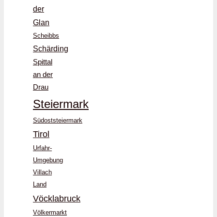
der
Glan
Scheibbs
Schärding
Spittal
an der
Drau
Steiermark
Südoststeiermark
Tirol
Urfahr-
Umgebung
Villach
Land
Vöcklabruck
Völkermarkt