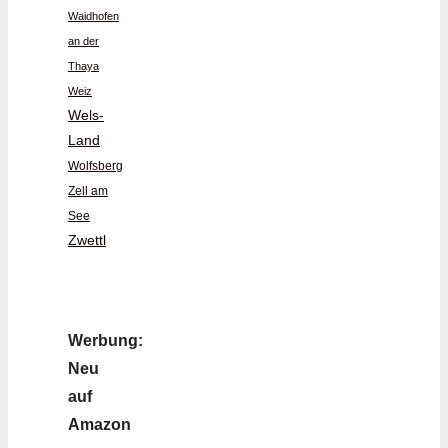
Waidhofen
an der
Thaya
Weiz
Wels-
Land
Wolfsberg
Zell am
See
Zwettl
Werbung:
Neu
auf
Amazon