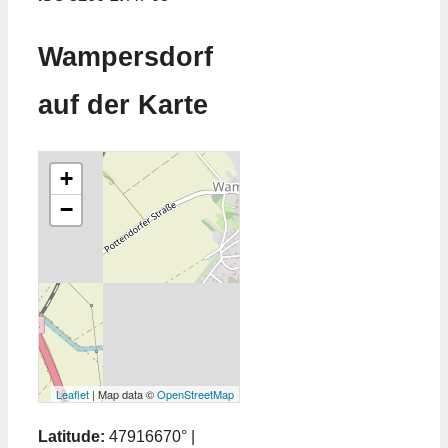
Wampersdorf
auf der Karte
+
−
Leaflet
| Map data ©
OpenStreetMap
Latitude:
47916670° |