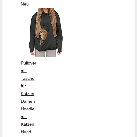
Neu
Pullover
mit
Tasche
für
Katzen,
Damen
Hoodie
mit
Katzen
Hund