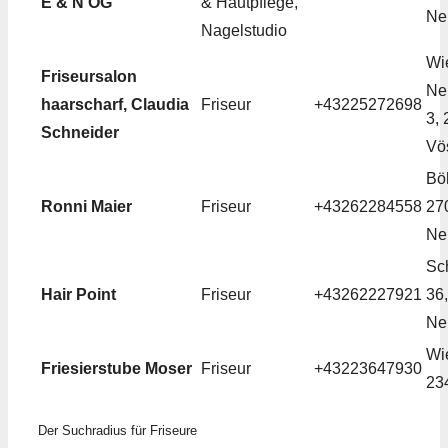
E & N OG
& Hautpflege,
Ne
Nagelstudio
Wi
Friseursalon
Neu
haarscharf, Claudia
Friseur
+43225272698
3,
Schneider
Vö
Bö
Ronni Maier
Friseur
+43262284558
27
Ne
Sc
Hair Point
Friseur
+43262227921
36
Ne
Wie
Friesierstube Moser
Friseur
+43223647930
23
Der Suchradius für Friseure