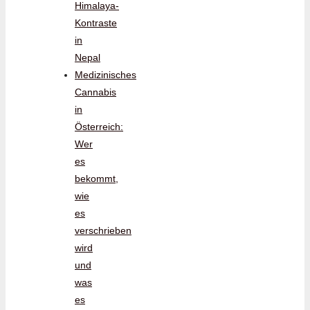
Himalaya-
Kontraste
in
Nepal
Medizinisches
Cannabis
in
Österreich:
Wer
es
bekommt,
wie
es
verschrieben
wird
und
was
es