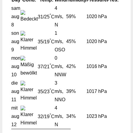
sam
4
°
aug
m/s,
59%
1020 hPa
31/25
C
8
N
son
1
°
aug
m/s,
45%
1020 hPa
35/19
C
9
OSO
mon
0
°
aug
m/s,
42%
1016 hPa
37/21
C
10
NNW
die
3
°
aug
m/s,
39%
1017 hPa
35/23
C
11
NNO
mit
4
°
aug
m/s,
34%
1023 hPa
32/19
C
12
N