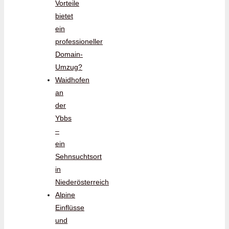
Vorteile
bietet
ein
professioneller
Domain-
Umzug?
Waidhofen
an
der
Ybbs
–
ein
Sehnsuchtsort
in
Niederösterreich
Alpine
Einflüsse
und