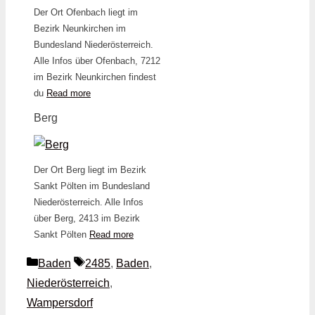
Der Ort Ofenbach liegt im
Bezirk Neunkirchen im
Bundesland Niederösterreich.
Alle Infos über Ofenbach, 7212
im Bezirk Neunkirchen findest
du
Read more
Berg
Der Ort Berg liegt im Bezirk
Sankt Pölten im Bundesland
Niederösterreich. Alle Infos
über Berg, 2413 im Bezirk
Sankt Pölten
Read more
Kategorien
Schlagwörter
Baden
2485
,
Baden
,
Niederösterreich
,
Wampersdorf