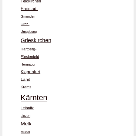
Feldkirchen
Freistadt
Gmunden
Graz-
Umgebung
Grieskirchen
Hartberg-
Fürstenfeld
Hermagor
Klagenfurt
Land
Krems
Kärnten
Leibnitz
Liezen
Melk
Murtal