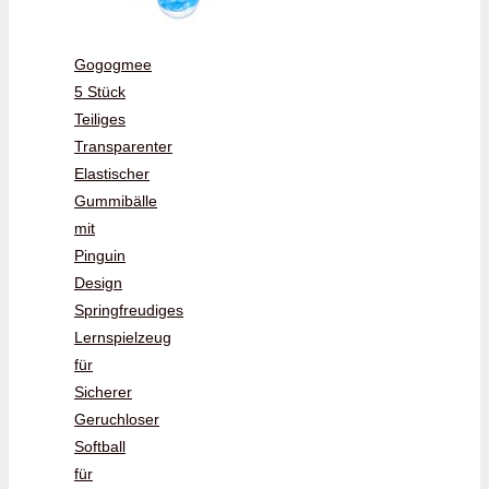
Gogogmee
5 Stück
Teiliges
Transparenter
Elastischer
Gummibälle
mit
Pinguin
Design
Springfreudiges
Lernspielzeug
für
Sicherer
Geruchloser
Softball
für