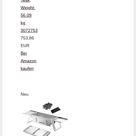
Weight:
56.09
kg,
3072753
753,86
EUR
Bei
Amazon
kaufen
Neu