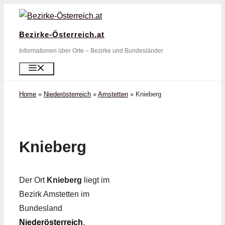
Zum
Inhalt
Bezirke-Österreich.at
springen
Informationen über Orte – Bezirke und Bundesländer
Menü
Home
»
Niederösterreich
»
Amstetten
»
Knieberg
Knieberg
Der Ort
Knieberg
liegt im
Bezirk Amstetten im
Bundesland
Niederösterreich
.