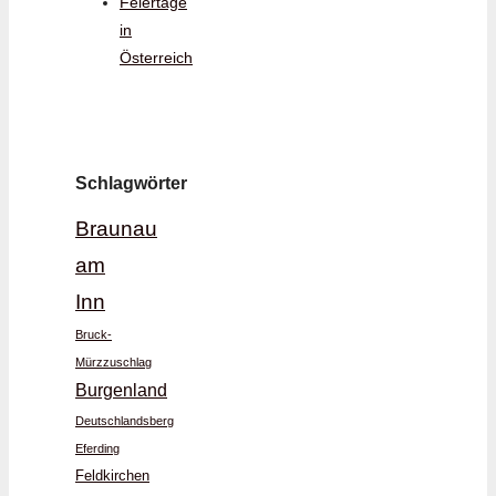
Feiertage
in
Österreich
Schlagwörter
Braunau
am
Inn
Bruck-
Mürzzuschlag
Burgenland
Deutschlandsberg
Eferding
Feldkirchen