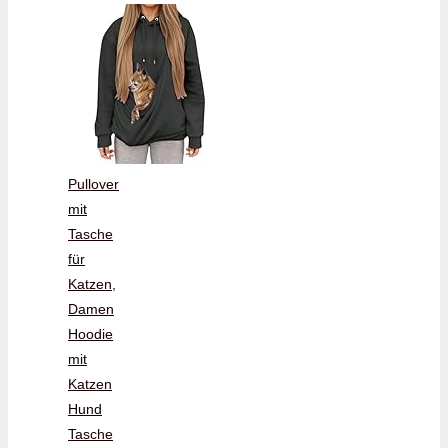
Pullover
mit
Tasche
für
Katzen,
Damen
Hoodie
mit
Katzen
Hund
Tasche