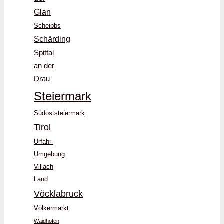
Glan
Scheibbs
Schärding
Spittal
an der
Drau
Steiermark
Südoststeiermark
Tirol
Urfahr-
Umgebung
Villach
Land
Vöcklabruck
Völkermarkt
Waidhofen