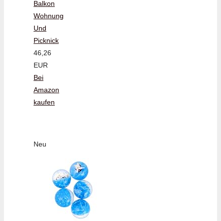
Balkon
Wohnung
Und
Picknick
46,26
EUR
Bei
Amazon
kaufen
Neu