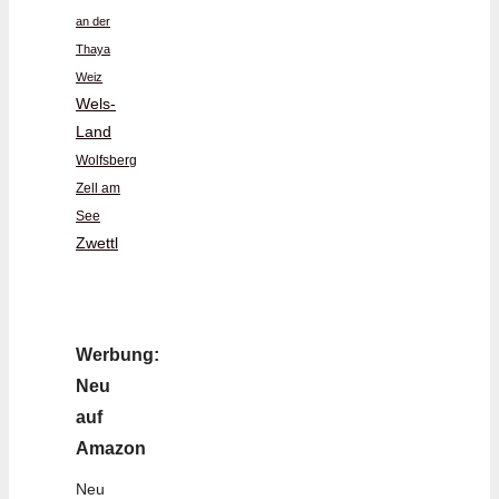
an der
Thaya
Weiz
Wels-
Land
Wolfsberg
Zell am
See
Zwettl
Werbung:
Neu
auf
Amazon
Neu