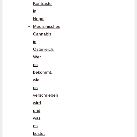
Kontraste
in
Nepal
Medizinisches
Cannabis
in
Österreich:
Wer
es
bekommt,
wie
es
verschrieben
wird
und
was
es
kostet