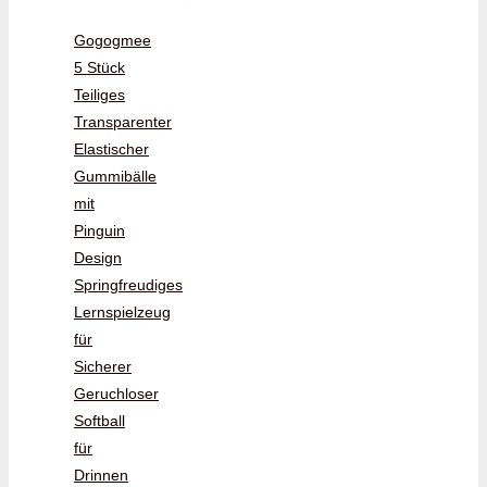
Gogogmee
5 Stück
Teiliges
Transparenter
Elastischer
Gummibälle
mit
Pinguin
Design
Springfreudiges
Lernspielzeug
für
Sicherer
Geruchloser
Softball
für
Drinnen