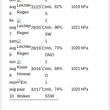
°
aug
m/s,
82%
1019 hPa
31/23
C
6
S
fre
1
°
aug
m/s,
96%
1021 hPa
29/20
C
7
SW
sam
1
°
aug
m/s,
73%
1020 hPa
28/19
C
8
ONO
son
1
°
aug
m/s,
68%
1021 hPa
30/16
C
9
O
mon
1
°
aug
m/s,
74%
1020 hPa
32/17
C
10
SSW