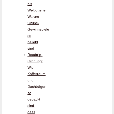
bis
Weltlotterie:
Warum
Online-
Gewinnspiele
so
beliebt
sind
Roadtrip-
Ordnung:
Wie
Kofferraum
und
Dachträger
so
gepackt
sind,
dass