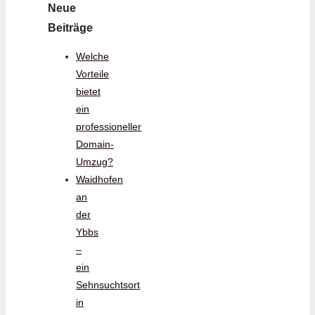
Neue
Beiträge
Welche
Vorteile
bietet
ein
professioneller
Domain-
Umzug?
Waidhofen
an
der
Ybbs
–
ein
Sehnsuchtsort
in