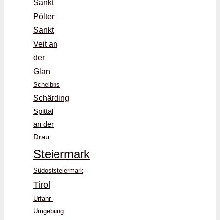
Sankt
Pölten
Sankt
Veit an
der
Glan
Scheibbs
Schärding
Spittal
an der
Drau
Steiermark
Südoststeiermark
Tirol
Urfahr-
Umgebung