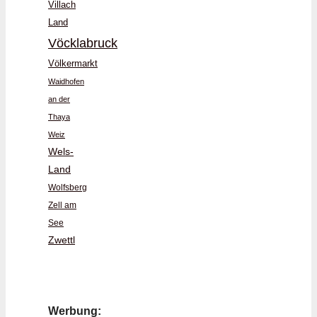
Villach
Land
Vöcklabruck
Völkermarkt
Waidhofen
an der
Thaya
Weiz
Wels-
Land
Wolfsberg
Zell am
See
Zwettl
Werbung: