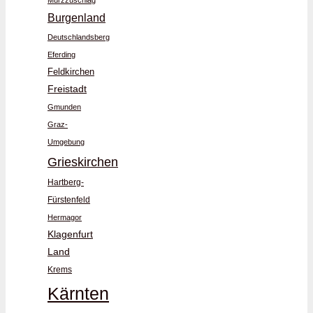
Mürzzuschlag
Burgenland
Deutschlandsberg
Eferding
Feldkirchen
Freistadt
Gmunden
Graz-
Umgebung
Grieskirchen
Hartberg-
Fürstenfeld
Hermagor
Klagenfurt
Land
Krems
Kärnten