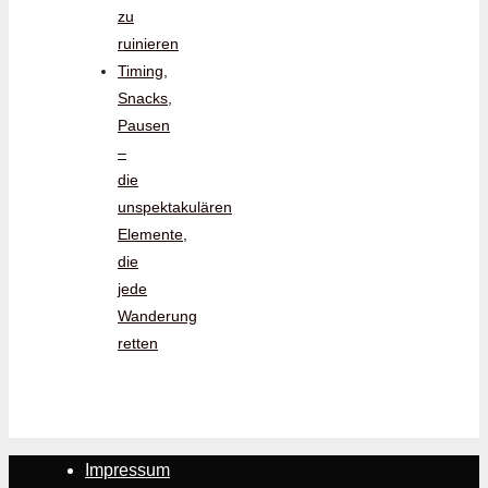
zu
ruinieren
Timing,
Snacks,
Pausen
–
die
unspektakulären
Elemente,
die
jede
Wanderung
retten
Impressum