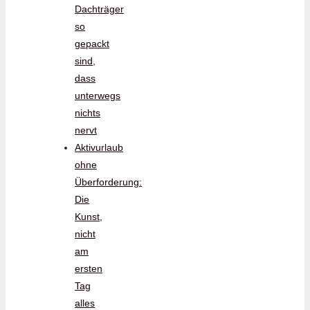
Dachträger
so
gepackt
sind,
dass
unterwegs
nichts
nervt
Aktivurlaub
ohne
Überforderung:
Die
Kunst,
nicht
am
ersten
Tag
alles