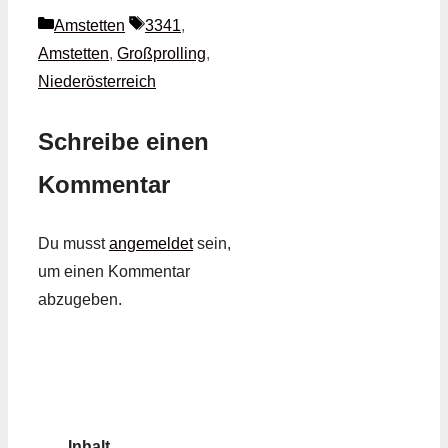
Kategorien
Schlagwörter
Amstetten
3341
,
Amstetten
,
Großprolling
,
Niederösterreich
Schreibe einen
Kommentar
Du musst
angemeldet
sein,
um einen Kommentar
abzugeben.
Inhalt