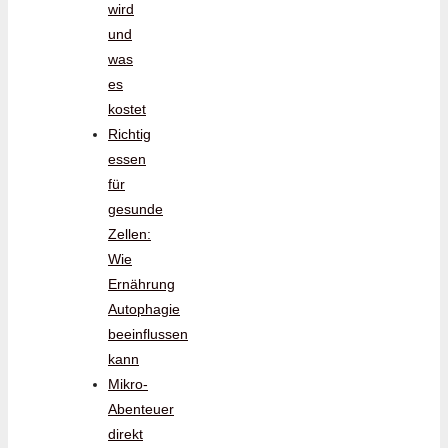
wird
und
was
es
kostet
Richtig
essen
für
gesunde
Zellen:
Wie
Ernährung
Autophagie
beeinflussen
kann
Mikro-
Abenteuer
direkt