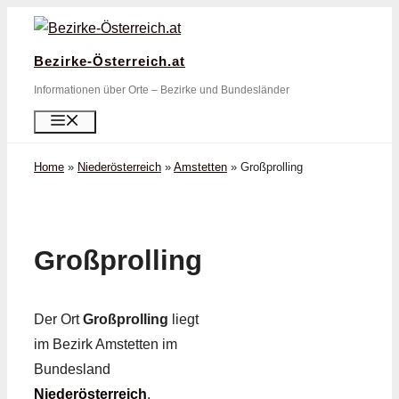
Zum
Inhalt
Bezirke-Österreich.at
springen
Informationen über Orte – Bezirke und Bundesländer
Menü
Home
»
Niederösterreich
»
Amstetten
»
Großprolling
Großprolling
Der Ort
Großprolling
liegt
im Bezirk Amstetten im
Bundesland
Niederösterreich
.