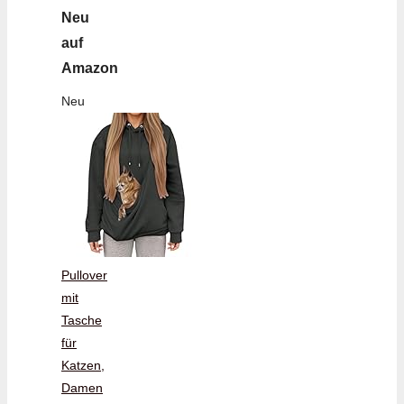
Neu
auf
Amazon
Neu
Pullover
mit
Tasche
für
Katzen,
Damen