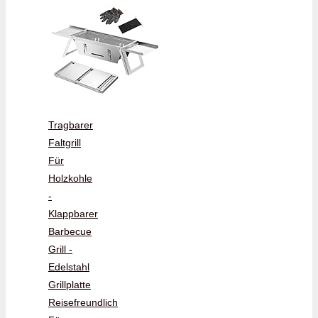
Tragbarer
Faltgrill
Für
Holzkohle
-
Klappbarer
Barbecue
Grill -
Edelstahl
Grillplatte
Reisefreundlich