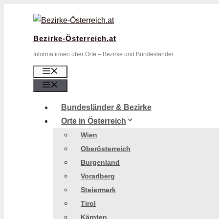
Zum
Inhalt
springen
Bezirke-Österreich.at
Informationen über Orte – Bezirke und Bundesländer
Menü
Menü
Bundesländer & Bezirke
Orte in Österreich
Wien
Oberösterreich
Burgenland
Vorarlberg
Steiermark
Tirol
Kärnten