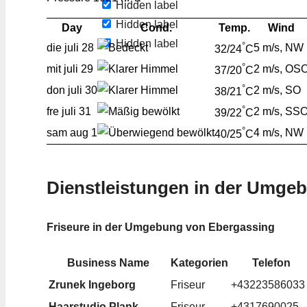
Hidden label
Hidden label
Day
Cond.
Temp.
Wind
Hidden label
°
die
juli 28
5 m/s, NW
32/24
C
°
mit
juli 29
2 m/s, OS
37/20
C
°
don
juli 30
2 m/s, SO
38/21
C
°
fre
juli 31
2 m/s, SS
39/22
C
°
sam
aug 1
4 m/s, NW
40/25
C
Dienstleistungen in der Umge
Friseure in der Umgebung von Ebergassing
Business Name
Kategorien
Telefon
Zrunek Ingeborg
Friseur
+43223586033
Haarstudio Plank
Friseur
+4317690025