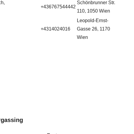
ch,
Schönbrunner Str.
+436767544442
110, 1050 Wien
Leopold-Ernst-
+4314024016
Gasse 26, 1170
Wien
rgassing