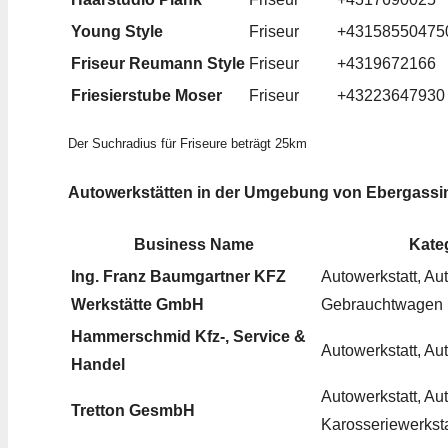
Young Style
Friseur
+43158550475
Friseur Reumann Style
Friseur
+4319672166
Friesierstube Moser
Friseur
+43223647930
Der Suchradius für Friseure beträgt 25km
Autowerkstätten in der Umgebung von Ebergassi
Business Name
Kate
Ing. Franz Baumgartner KFZ
Autowerkstatt, Au
Werkstätte GmbH
Gebrauchtwagen
Hammerschmid Kfz-, Service &
Autowerkstatt, Au
Handel
Autowerkstatt, Aut
Tretton GesmbH
Karosseriewerksta