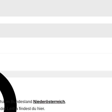
eitha im Bundesland
Niederösterreich
.
er Leitha findest du hier.