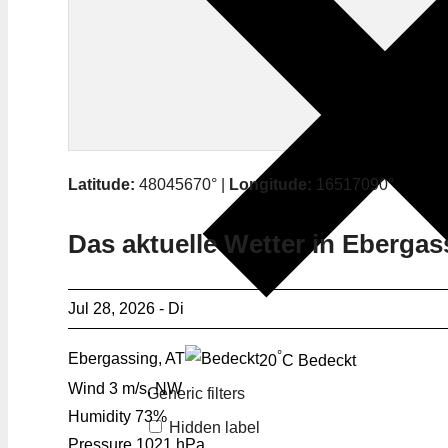
Latitude:
48045670° |
Longitude:
16517090°
Das aktuelle Wetter in Ebergas
Jul 28, 2026 - Di
°
Ebergassing, AT
20
C
Bedeckt
Wind
3 m/s, NW
Generic filters
Humidity
73%
Hidden label
Pressure
1021 hPa