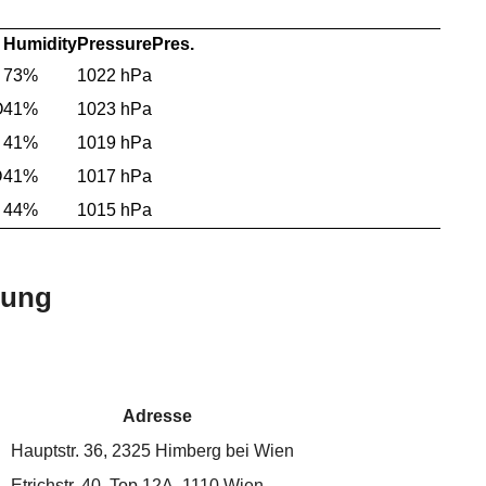
Humidity
Pressure
Pres.
73%
1022 hPa
O
41%
1023 hPa
41%
1019 hPa
O
41%
1017 hPa
44%
1015 hPa
bung
Adresse
Hauptstr. 36, 2325 Himberg bei Wien
Etrichstr. 40, Top 12A, 1110 Wien