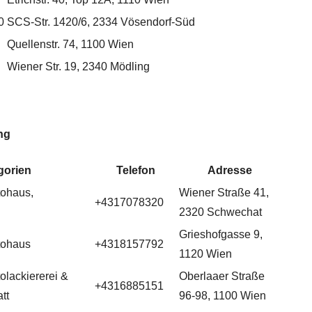
0
SCS-Str. 1420/6, 2334 Vösendorf-Süd
Quellenstr. 74, 1100 Wien
Wiener Str. 19, 2340 Mödling
ng
gorien
Telefon
Adresse
tohaus,
Wiener Straße 41,
+4317078320
2320 Schwechat
Grieshofgasse 9,
tohaus
+4318157792
1120 Wien
olackiererei &
Oberlaaer Straße
+4316885151
tt
96-98, 1100 Wien