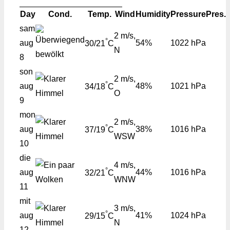
Day
Cond.
Temp.
Wind
Humidity
Pressure
Pres.
sam
2 m/s,
°
aug
54%
1022 hPa
30/21
C
N
8
son
2 m/s,
°
aug
48%
1021 hPa
34/18
C
O
9
mon
2 m/s,
°
aug
38%
1016 hPa
37/19
C
WSW
10
die
4 m/s,
°
aug
44%
1016 hPa
32/21
C
WNW
11
mit
3 m/s,
°
aug
41%
1024 hPa
29/15
C
N
12