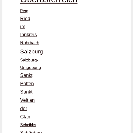
Perg
Ried
im
Innkreis
Rohrbach
Salzburg
Salzburg-
Umgebung
Sankt
Pölten
Sankt
Veit an
der
Glan
Scheibbs
Schärding