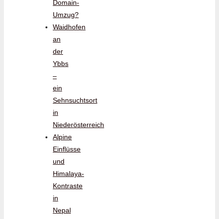
Domain-
Umzug?
Waidhofen
an
der
Ybbs
–
ein
Sehnsuchtsort
in
Niederösterreich
Alpine
Einflüsse
und
Himalaya-
Kontraste
in
Nepal