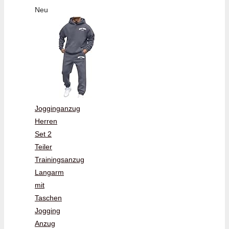
Neu
Jogginganzug
Herren
Set 2
Teiler
Trainingsanzug
Langarm
mit
Taschen
Jogging
Anzug