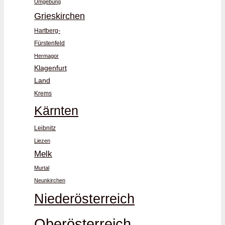
Umgebung
Grieskirchen
Hartberg-
Fürstenfeld
Hermagor
Klagenfurt
Land
Krems
Kärnten
Leibnitz
Liezen
Melk
Murtal
Neunkirchen
Niederösterreich
Oberösterreich