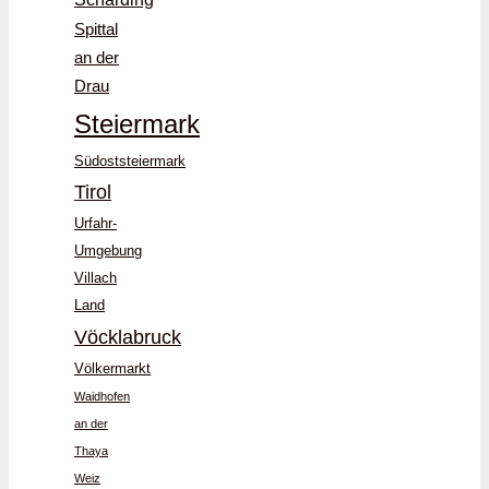
Spittal
an der
Drau
Steiermark
Südoststeiermark
Tirol
Urfahr-
Umgebung
Villach
Land
Vöcklabruck
Völkermarkt
Waidhofen
an der
Thaya
Weiz