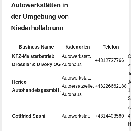
Autowerkstätten in
der Umgebung von
Niederhollabrunn
Business Name
Kategorien
Telefon
KFZ-Meisterbetrieb
Autowerkstatt,
O
+4312727766
Drössler & Divoky OG
Autohaus
2
J
Autowerkstatt,
Herico
J
Autoersatzteile,
+43226662188
AutohandelsgesmbH,
1
Autohaus
S
A
Gottfried Spani
Autowerkstatt
+4314403580
4
H