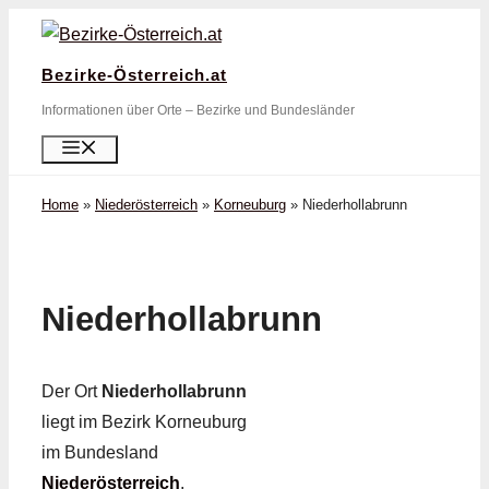
Zum
Inhalt
Bezirke-Österreich.at
springen
Informationen über Orte – Bezirke und Bundesländer
Menü
Home
»
Niederösterreich
»
Korneuburg
»
Niederhollabrunn
Niederhollabrunn
Der Ort
Niederhollabrunn
liegt im Bezirk Korneuburg
im Bundesland
Niederösterreich
.