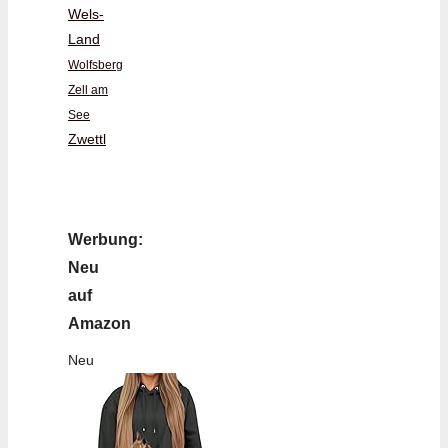
Wels-
Land
Wolfsberg
Zell am
See
Zwettl
Werbung:
Neu
auf
Amazon
Neu