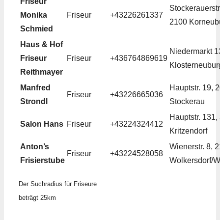
Friseur
Stockerauerstr
Monika
Friseur
+43226261337
2100 Korneub
Schmied
Haus & Hof
Niedermarkt 1
Friseur
Friseur
+436764869619
Klosterneubur
Reithmayer
Manfred
Hauptstr. 19, 
Friseur
+43226665036
Strondl
Stockerau
Hauptstr. 131,
Salon Hans
Friseur
+43224324412
Kritzendorf
Anton’s
Wienerstr. 8, 
Friseur
+43224528058
Frisierstube
Wolkersdorf/We
Der Suchradius für Friseure
beträgt 25km