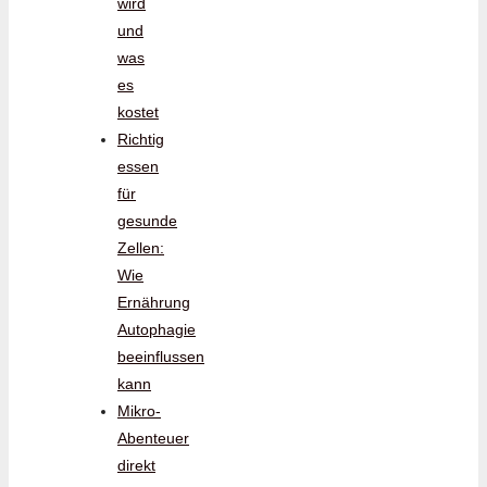
wird
und
was
es
kostet
Richtig
essen
für
gesunde
Zellen:
Wie
Ernährung
Autophagie
beeinflussen
kann
Mikro-
Abenteuer
direkt