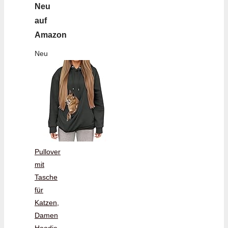
Neu
auf
Amazon
Neu
Pullover
mit
Tasche
für
Katzen,
Damen