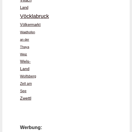
Villach
Land
Vöcklabruck
Völkermarkt
Waidhofen
an der
Thaya
Weiz
Wels-
Land
Wolfsberg
Zell am
See
Zwettl
Werbung: