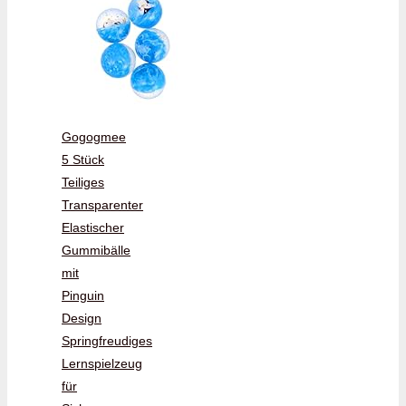
Gogogmee
5 Stück
Teiliges
Transparenter
Elastischer
Gummibälle
mit
Pinguin
Design
Springfreudiges
Lernspielzeug
für