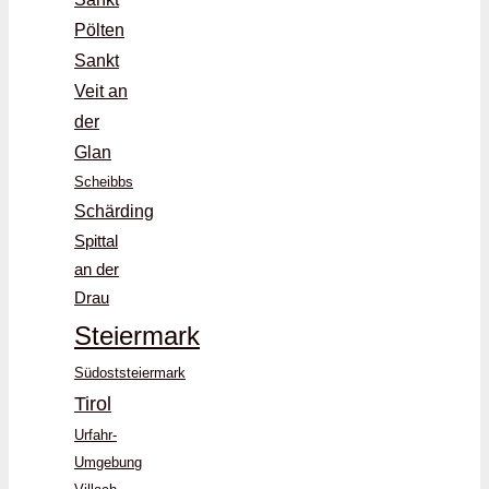
Pölten
Sankt
Veit an
der
Glan
Scheibbs
Schärding
Spittal
an der
Drau
Steiermark
Südoststeiermark
Tirol
Urfahr-
Umgebung