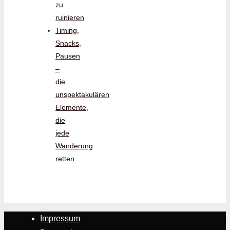
zu
ruinieren
Timing,
Snacks,
Pausen
–
die
unspektakulären
Elemente,
die
jede
Wanderung
retten
Impressum