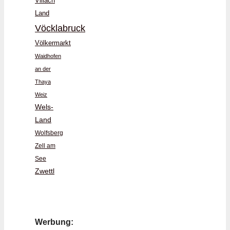
Villach
Land
Vöcklabruck
Völkermarkt
Waidhofen
an der
Thaya
Weiz
Wels-
Land
Wolfsberg
Zell am
See
Zwettl
Werbung: