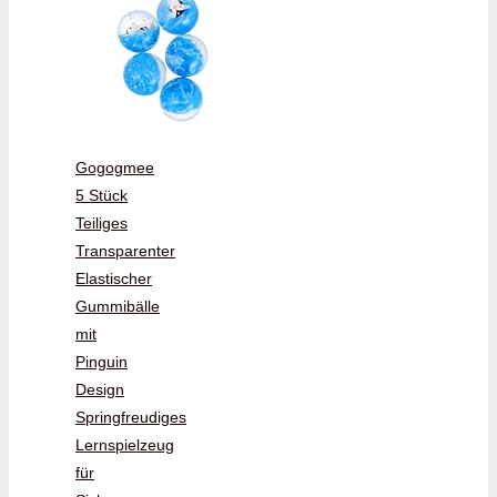
Gogogmee
5 Stück
Teiliges
Transparenter
Elastischer
Gummibälle
mit
Pinguin
Design
Springfreudiges
Lernspielzeug
für