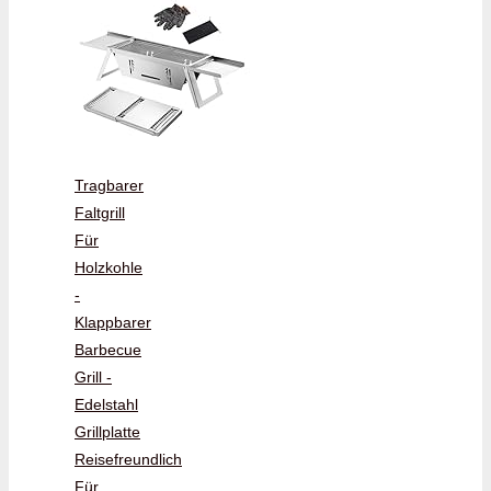
Tragbarer
Faltgrill
Für
Holzkohle
-
Klappbarer
Barbecue
Grill -
Edelstahl
Grillplatte
Reisefreundlich
Für