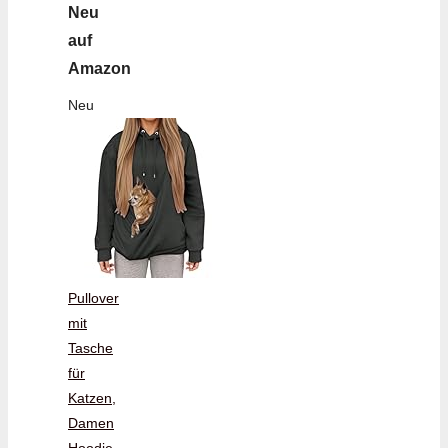
Neu
auf
Amazon
Neu
Pullover
mit
Tasche
für
Katzen,
Damen