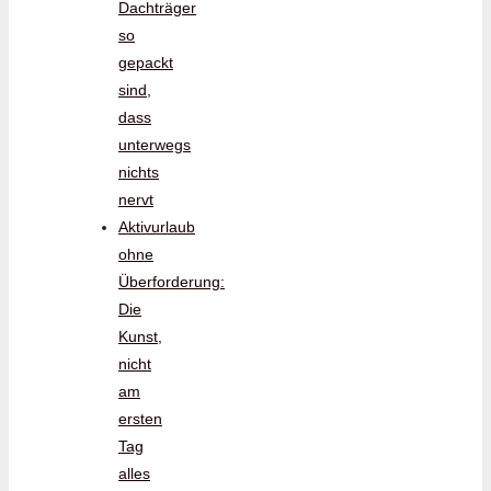
Dachträger
so
gepackt
sind,
dass
unterwegs
nichts
nervt
Aktivurlaub
ohne
Überforderung:
Die
Kunst,
nicht
am
ersten
Tag
alles