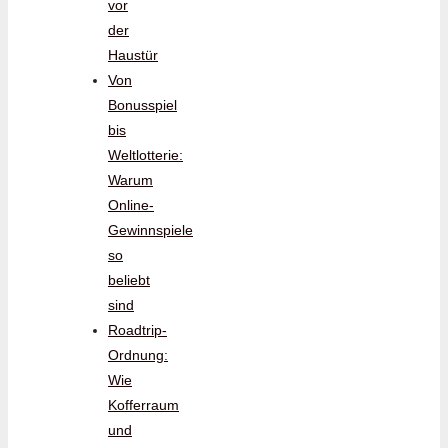
vor
der
Haustür
Von
Bonusspiel
bis
Weltlotterie:
Warum
Online-
Gewinnspiele
so
beliebt
sind
Roadtrip-
Ordnung:
Wie
Kofferraum
und