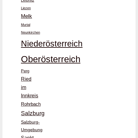
Leibnitz
Liezen
Melk
Murtal
Neunkirchen
Niederösterreich
Oberösterreich
Perg
Ried
im
Innkreis
Rohrbach
Salzburg
Salzburg-
Umgebung
Sankt