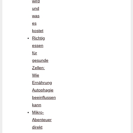
wird
und
was
es
kostet
Richtig
essen
für
gesunde
Zellen:
Wie
Ernährung
Autophagie
beeinflussen
kann
Mikro-
Abenteuer
direkt