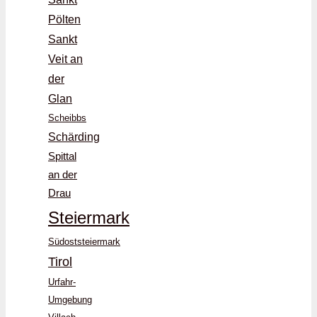
Pölten
Sankt
Veit an
der
Glan
Scheibbs
Schärding
Spittal
an der
Drau
Steiermark
Südoststeiermark
Tirol
Urfahr-
Umgebung