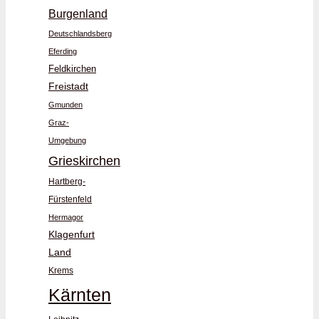
Burgenland
Deutschlandsberg
Eferding
Feldkirchen
Freistadt
Gmunden
Graz-
Umgebung
Grieskirchen
Hartberg-
Fürstenfeld
Hermagor
Klagenfurt
Land
Krems
Kärnten