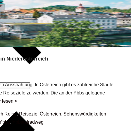
in Niederösterreich
n Ausstrahlung. In Österreich gibt es zahlreiche Städte
ige Reiseziele zu werden. Die an der Ybbs gelegene
r lesen >
ch Reise
,
Reiseziel Österreich
,
Sehenswürdigkeiten
 Ybbs
,
Ybbstalradweg