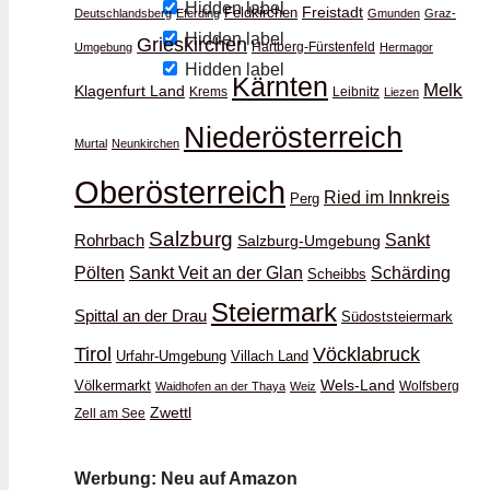
Hidden label
Feldkirchen
Freistadt
Deutschlandsberg
Eferding
Gmunden
Graz-
Hidden label
Grieskirchen
Hartberg-Fürstenfeld
Umgebung
Hermagor
Hidden label
Kärnten
Melk
Klagenfurt Land
Krems
Leibnitz
Liezen
Niederösterreich
Murtal
Neunkirchen
Oberösterreich
Ried im Innkreis
Perg
Salzburg
Rohrbach
Sankt
Salzburg-Umgebung
Schärding
Pölten
Sankt Veit an der Glan
Scheibbs
Steiermark
Spittal an der Drau
Südoststeiermark
Vöcklabruck
Tirol
Urfahr-Umgebung
Villach Land
Wels-Land
Völkermarkt
Wolfsberg
Waidhofen an der Thaya
Weiz
Zwettl
Zell am See
Werbung: Neu auf Amazon