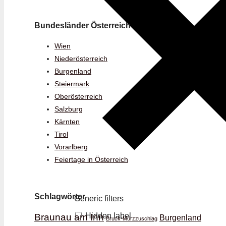
Bundesländer Österreich
Wien
Niederösterreich
Burgenland
Steiermark
Oberösterreich
Salzburg
Kärnten
Tirol
Vorarlberg
Feiertage in Österreich
Schlagwörter
Generic filters
Hidden label
Braunau am Inn
Burgenland
Bruck-Mürzzuschlag