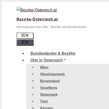
Zum
Inhalt
springen
Bezirke-Österreich.at
Informationen über Orte – Bezirke und Bundesländer
Menü
Menü
Bundesländer & Bezirke
Orte in Österreich
Wien
Oberösterreich
Burgenland
Vorarlberg
Steiermark
Tirol
Kärnten