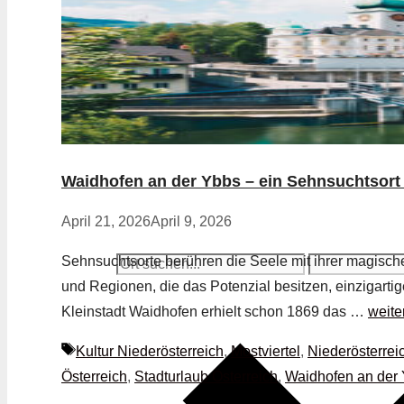
Waidhofen an der Ybbs – ein Sehnsuchtsort 
April 21, 2026
April 9, 2026
Sehnsuchtsorte berühren die Seele mit ihrer magische
und Regionen, die das Potenzial besitzen, einzigart
Kleinstadt Waidhofen erhielt schon 1869 das …
weite
Schlagwörter
Kultur Niederösterreich
,
Mostviertel
,
Niederösterrei
Österreich
,
Stadturlaub Österreich
,
Waidhofen an der