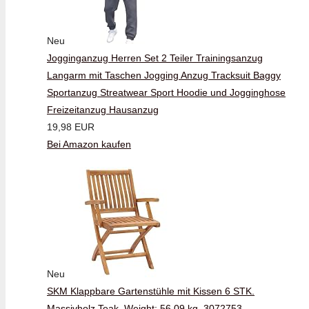
Neu
Jogginganzug Herren Set 2 Teiler Trainingsanzug
Langarm mit Taschen Jogging Anzug Tracksuit Baggy
Sportanzug Streatwear Sport Hoodie und Jogginghose
Freizeitanzug Hausanzug
19,98 EUR
Bei Amazon kaufen
Neu
SKM Klappbare Gartenstühle mit Kissen 6 STK.
Massivholz Teak, Weight: 56.09 kg, 3072753