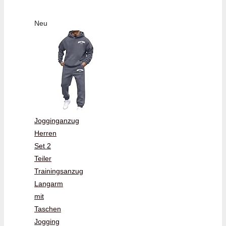
Neu
Jogginganzug
Herren
Set 2
Teiler
Trainingsanzug
Langarm
mit
Taschen
Jogging