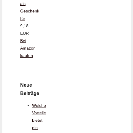
als
Geschenk
für
9,18
EUR
Bei
Amazon
kaufen
Neue
Beiträge
Welche
Vorteile
bietet
ein