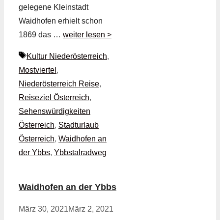
gelegene Kleinstadt
Waidhofen erhielt schon
1869 das …
weiter lesen >
Schlagwörter
Kultur Niederösterreich
,
Mostviertel
,
Niederösterreich Reise
,
Reiseziel Österreich
,
Sehenswürdigkeiten
Österreich
,
Stadturlaub
Österreich
,
Waidhofen an
der Ybbs
,
Ybbstalradweg
Waidhofen an der Ybbs
März 30, 2021
März 2, 2021