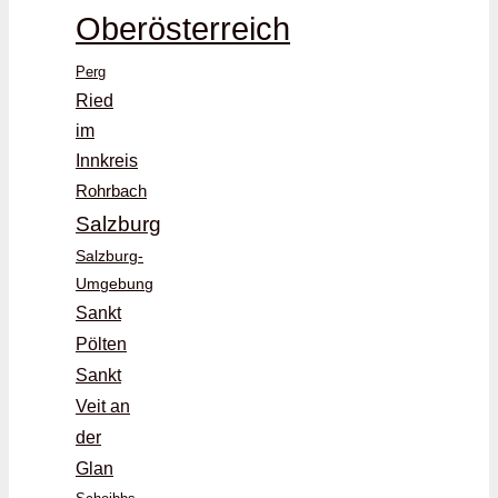
Oberösterreich
Perg
Ried
im
Innkreis
Rohrbach
Salzburg
Salzburg-
Umgebung
Sankt
Pölten
Sankt
Veit an
der
Glan