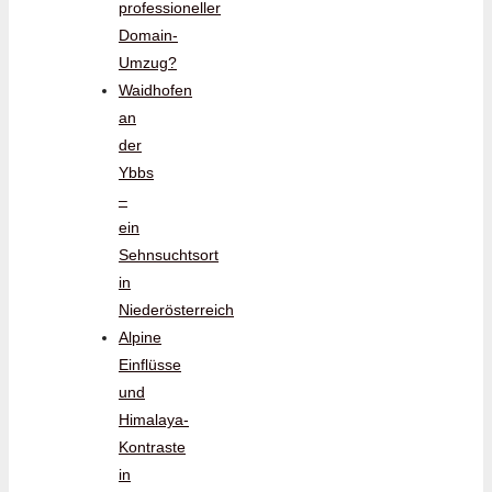
professioneller
Domain-
Umzug?
Waidhofen
an
der
Ybbs
–
ein
Sehnsuchtsort
in
Niederösterreich
Alpine
Einflüsse
und
Himalaya-
Kontraste
in