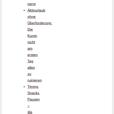
nervt
Aktivurlaub
ohne
Überforderung:
Die
Kunst,
nicht
am
ersten
Tag
alles
zu
ruinieren
Timing,
Snacks,
Pausen
–
die