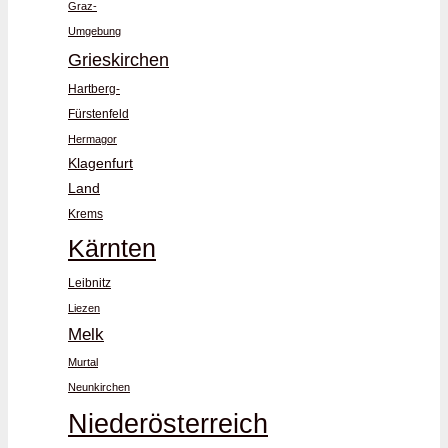
Graz-
Umgebung
Grieskirchen
Hartberg-
Fürstenfeld
Hermagor
Klagenfurt
Land
Krems
Kärnten
Leibnitz
Liezen
Melk
Murtal
Neunkirchen
Niederösterreich