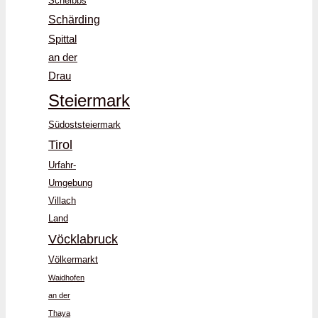
Scheibbs
Schärding
Spittal
an der
Drau
Steiermark
Südoststeiermark
Tirol
Urfahr-
Umgebung
Villach
Land
Vöcklabruck
Völkermarkt
Waidhofen
an der
Thaya