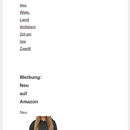
Weiz
Wels-
Land
Wolfsberg
Zell am
See
Zwettl
Werbung:
Neu
auf
Amazon
Neu