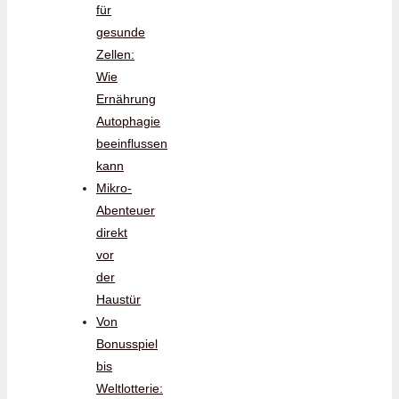
für
gesunde
Zellen:
Wie
Ernährung
Autophagie
beeinflussen
kann
Mikro-
Abenteuer
direkt
vor
der
Haustür
Von
Bonusspiel
bis
Weltlotterie: