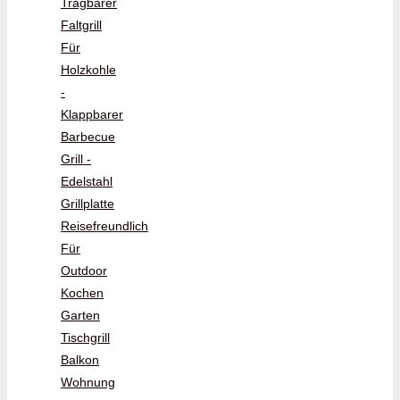
Tragbarer
Faltgrill
Für
Holzkohle
-
Klappbarer
Barbecue
Grill -
Edelstahl
Grillplatte
Reisefreundlich
Für
Outdoor
Kochen
Garten
Tischgrill
Balkon
Wohnung