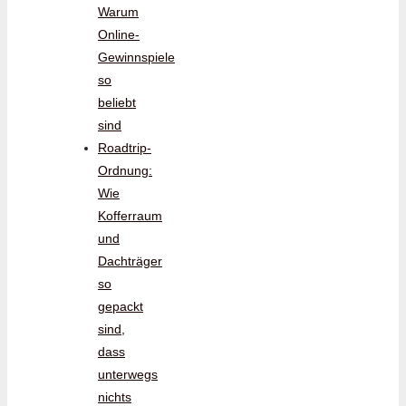
Warum
Online-
Gewinnspiele
so
beliebt
sind
Roadtrip-
Ordnung:
Wie
Kofferraum
und
Dachträger
so
gepackt
sind,
dass
unterwegs
nichts