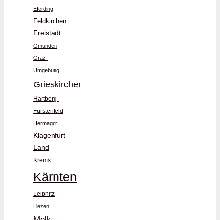
Eferding
Feldkirchen
Freistadt
Gmunden
Graz-
Umgebung
Grieskirchen
Hartberg-
Fürstenfeld
Hermagor
Klagenfurt
Land
Krems
Kärnten
Leibnitz
Liezen
Melk