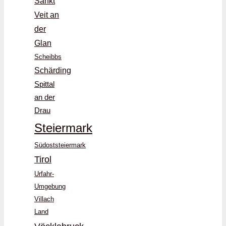
Sankt
Veit an
der
Glan
Scheibbs
Schärding
Spittal
an der
Drau
Steiermark
Südoststeiermark
Tirol
Urfahr-
Umgebung
Villach
Land