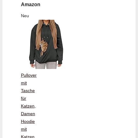
Amazon
Neu
Pullover
mit
Tasche
für
Katzen,
Damen
Hoodie
mit
Katzen