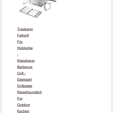
Tragbarer
Faltgrill
Für
Holzkohle
-
Klappbarer
Barbecue
Grill -
Edelstahl
Grillplatte
Reisefreundlich
Für
Outdoor
Kochen