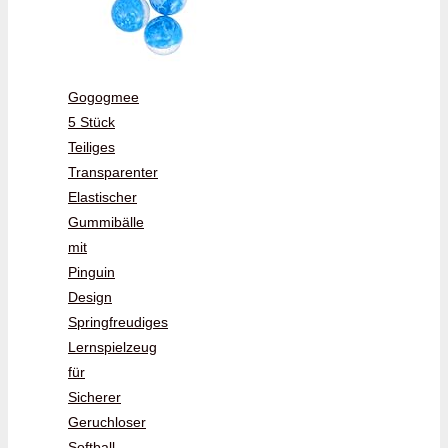
Gogogmee
5 Stück
Teiliges
Transparenter
Elastischer
Gummibälle
mit
Pinguin
Design
Springfreudiges
Lernspielzeug
für
Sicherer
Geruchloser
Softball