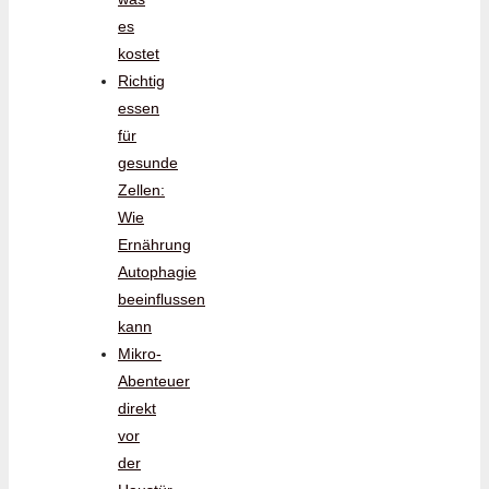
es
kostet
Richtig
essen
für
gesunde
Zellen:
Wie
Ernährung
Autophagie
beeinflussen
kann
Mikro-
Abenteuer
direkt
vor
der