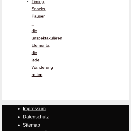
Timing,
Snacks,
Pausen
–
die
unspektakulären
Elemente,
die
jede
Wanderung
retten
Impressum
Datenschutz
Sitemap