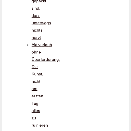
gepackt
sind,
dass
unterwegs
nichts
nervt
Aktivurlaub
ohne
Überforderung:
Die
Kunst,
nicht
am
ersten
Tag
alles
zu
ruinieren