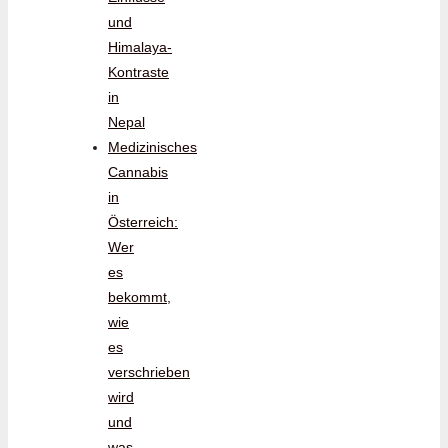
und
Himalaya-
Kontraste
in
Nepal
Medizinisches
Cannabis
in
Österreich:
Wer
es
bekommt,
wie
es
verschrieben
wird
und
was