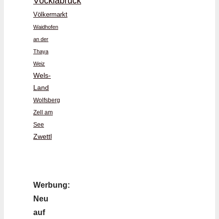
Vöcklabruck
Völkermarkt
Waidhofen
an der
Thaya
Weiz
Wels-
Land
Wolfsberg
Zell am
See
Zwettl
Werbung:
Neu
auf