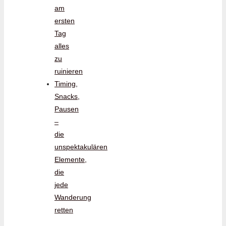
am
ersten
Tag
alles
zu
ruinieren
Timing,
Snacks,
Pausen
–
die
unspektakulären
Elemente,
die
jede
Wanderung
retten