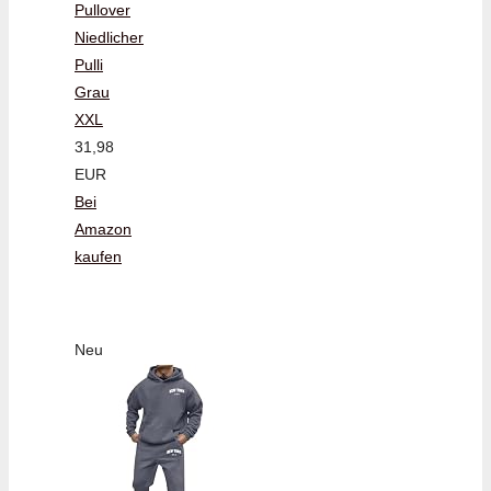
Pullover
Niedlicher
Pulli
Grau
XXL
31,98
EUR
Bei
Amazon
kaufen
Neu