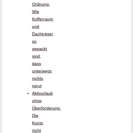
Ordnung:
Wie
Kofferraum
und
Dachträger
so
gepackt
sind,
dass
unterwegs
nichts
nervt
Aktivurlaub
ohne
Überforderung:
Die
Kunst,
nicht