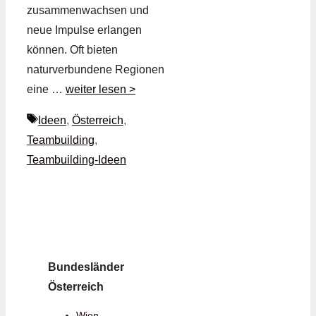
zusammenwachsen und
neue Impulse erlangen
können. Oft bieten
naturverbundene Regionen
eine …
weiter lesen >
Schlagwörter
Ideen
,
Österreich
,
Teambuilding
,
Teambuilding-Ideen
Bundesländer
Österreich
Wien