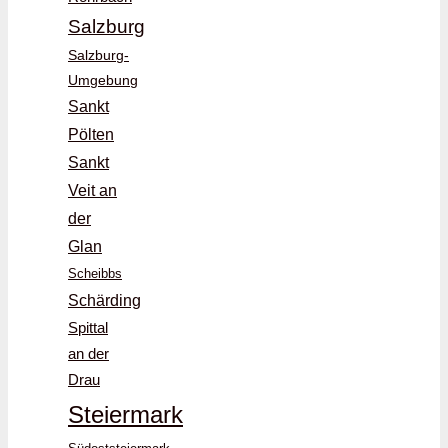
Salzburg
Salzburg-
Umgebung
Sankt
Pölten
Sankt
Veit an
der
Glan
Scheibbs
Schärding
Spittal
an der
Drau
Steiermark