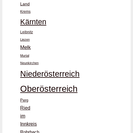
Land
Krems
Kärnten
Leibnitz
Liezen
Melk
Murtal
Neunkirchen
Niederösterreich
Oberösterreich
Perg
Ried
im
Innkreis
Rohrbach