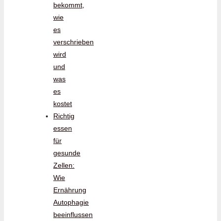
bekommt,
wie
es
verschrieben
wird
und
was
es
kostet
Richtig
essen
für
gesunde
Zellen:
Wie
Ernährung
Autophagie
beeinflussen