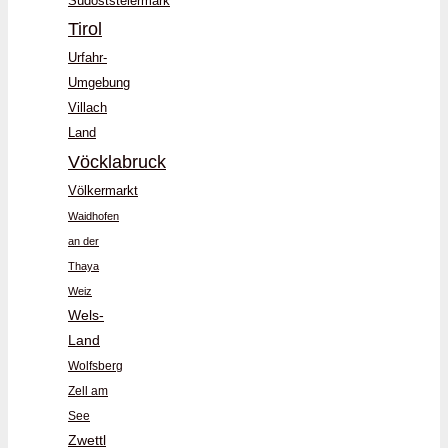
Südoststeiermark
Tirol
Urfahr-
Umgebung
Villach
Land
Vöcklabruck
Völkermarkt
Waidhofen
an der
Thaya
Weiz
Wels-
Land
Wolfsberg
Zell am
See
Zwettl