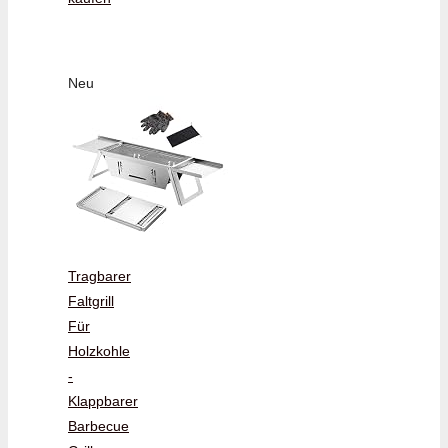
Neu
Tragbarer
Faltgrill
Für
Holzkohle
-
Klappbarer
Barbecue