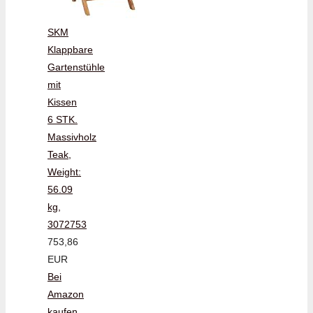
SKM
Klappbare
Gartenstühle
mit
Kissen
6 STK.
Massivholz
Teak,
Weight:
56.09
kg,
3072753
753,86
EUR
Bei
Amazon
kaufen