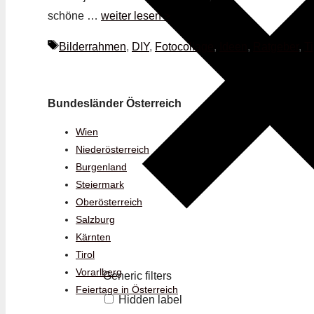
schöne …
weiter lesen >
Schlagwörter
Bilderrahmen
,
DIY
,
Fotocollage
,
Ideen
,
Ratgeber
,
T
Bundesländer Österreich
Wien
Niederösterreich
Burgenland
Steiermark
Oberösterreich
Salzburg
Kärnten
Tirol
Vorarlberg
Generic filters
Feiertage in Österreich
Hidden label