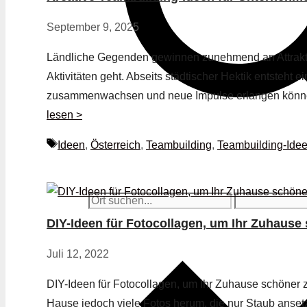
September 9, 2025
Ländliche Gegenden gewinnen zunehmend an Attraktiv
Aktivitäten geht. Abseits städtischer Hektik entsteht 
zusammenwachsen und neue Impulse erlangen könne
lesen >
Schlagwörter
Ideen
,
Österreich
,
Teambuilding
,
Teambuilding-Ide
DIY-Ideen für Fotocollagen, um Ihr Zuhaus
Juli 12, 2022
DIY-Ideen für Fotocollagen, um Ihr Zuhause schöner
Hause jedoch viele Fotos herum, die nur Staub anset