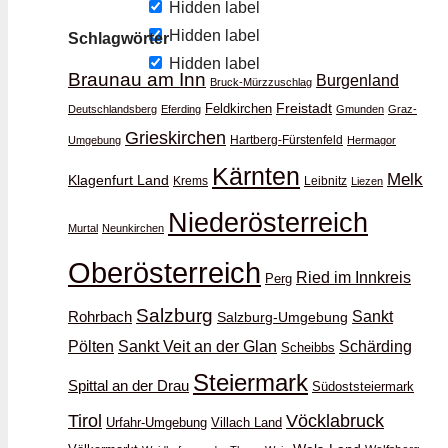
Hidden label
Hidden label
Schlagwörter
Hidden label
Braunau am Inn
Burgenland
Bruck-Mürzzuschlag
Feldkirchen
Freistadt
Deutschlandsberg
Eferding
Gmunden
Graz-
Grieskirchen
Hartberg-Fürstenfeld
Umgebung
Hermagor
Kärnten
Melk
Klagenfurt Land
Krems
Leibnitz
Liezen
Niederösterreich
Murtal
Neunkirchen
Oberösterreich
Ried im Innkreis
Perg
Salzburg
Rohrbach
Sankt
Salzburg-Umgebung
Schärding
Pölten
Sankt Veit an der Glan
Scheibbs
Steiermark
Spittal an der Drau
Südoststeiermark
Vöcklabruck
Tirol
Urfahr-Umgebung
Villach Land