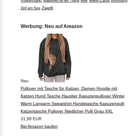
Wels-Land
Völkermarkt
Wolfsberg
Waidhofen an der Thaya
Weiz
Zwettl
Zell am See
Werbung: Neu auf Amazon
Neu
Pullover mit Tasche für Katzen, Damen Hoodie mit
Katzen Hund Tasche Haustier Kapuzenpullover Winter
Warm Langarm Sweatshirt Hundetasche Kapuzenpulli
Katzentasche Pullover Niedlicher Pulli Grau XXL
31,98 EUR
Bei Amazon kaufen