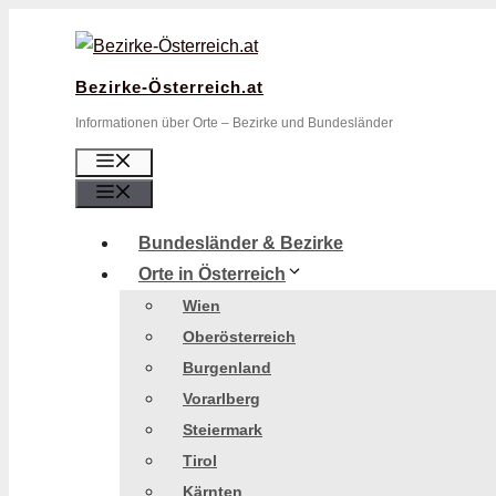
Zum
Inhalt
springen
Bezirke-Österreich.at
Informationen über Orte – Bezirke und Bundesländer
Menü
Menü
Bundesländer & Bezirke
Orte in Österreich
Wien
Oberösterreich
Burgenland
Vorarlberg
Steiermark
Tirol
Kärnten