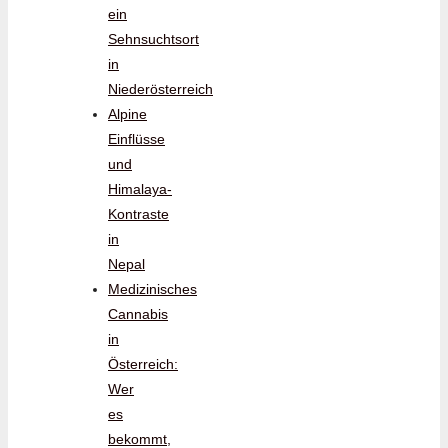
ein
Sehnsuchtsort
in
Niederösterreich
Alpine
Einflüsse
und
Himalaya-
Kontraste
in
Nepal
Medizinisches
Cannabis
in
Österreich:
Wer
es
bekommt,