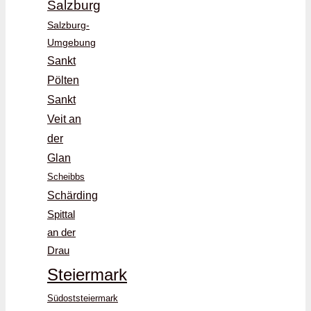
Salzburg
Salzburg-
Umgebung
Sankt
Pölten
Sankt
Veit an
der
Glan
Scheibbs
Schärding
Spittal
an der
Drau
Steiermark
Südoststeiermark