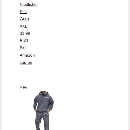
Niedlicher
Pulli
Grau
XXL
31,98
EUR
Bei
Amazon
kaufen
Neu