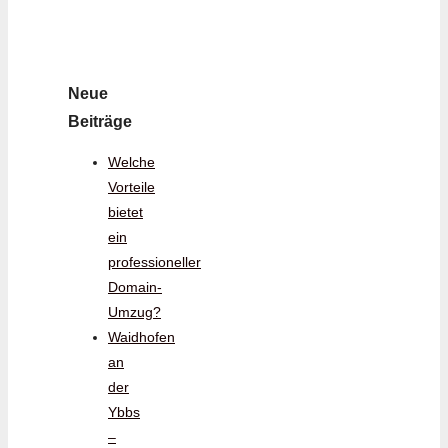
Neue
Beiträge
Welche
Vorteile
bietet
ein
professioneller
Domain-
Umzug?
Waidhofen
an
der
Ybbs
–