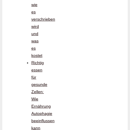
wie
es
verschrieben
wird
und
was
es
kostet
Richtig
essen
für
gesunde
Zellen:
Wie
Ernährung
Autophagie
beeinflussen
kann