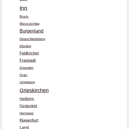
Inn
Bruck-
Mürzzuschlag
Burgenland
Deutschlandsberg
Eferding
Feldkirchen
Freistadt
Gmunden
Graz-
Umgebung
Grieskirchen
Hartberg-
Fürstenfeld
Hermagor
Klagenfurt
Land