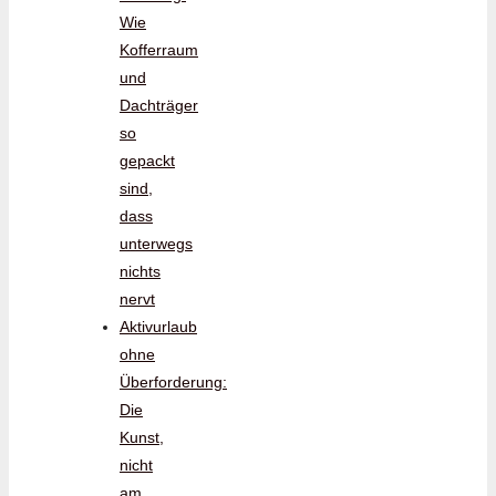
Wie
Kofferraum
und
Dachträger
so
gepackt
sind,
dass
unterwegs
nichts
nervt
Aktivurlaub
ohne
Überforderung:
Die
Kunst,
nicht
am