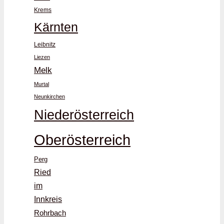
Krems
Kärnten
Leibnitz
Liezen
Melk
Murtal
Neunkirchen
Niederösterreich
Oberösterreich
Perg
Ried
im
Innkreis
Rohrbach