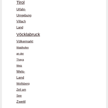
Tirol
Urfahr-
Umgebung
Villach
Land
Vöcklabruck
Völkermarkt
Waidhofen
an der
Thaya
Weiz
Wels-
Land
Wolfsberg
Zell am
See
Zwettl