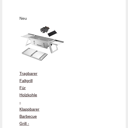
Neu
Tragbarer
Faltgrill
Für
Holzkohle
-
Klappbarer
Barbecue
Grill -