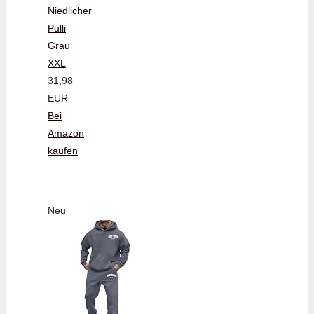
Niedlicher
Pulli
Grau
XXL
31,98
EUR
Bei
Amazon
kaufen
Neu