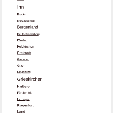
Inn
Bruck-
Mürzzuschlag
Burgenland
Deutschlandsberg
Eferding
Feldkirchen
Freistadt
Gmunden
Graz-
Umgebung
Grieskirchen
Hartberg-
Fürstenfeld
Hermagor
Klagenfurt
Land