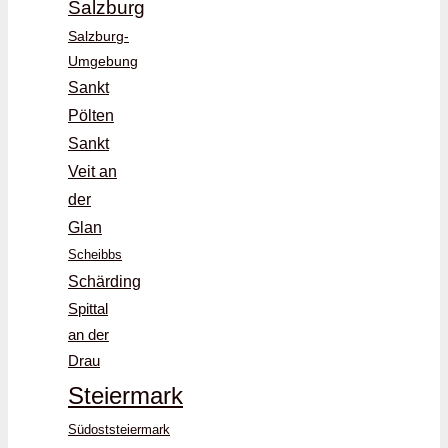
Salzburg
Salzburg-
Umgebung
Sankt
Pölten
Sankt
Veit an
der
Glan
Scheibbs
Schärding
Spittal
an der
Drau
Steiermark
Südoststeiermark