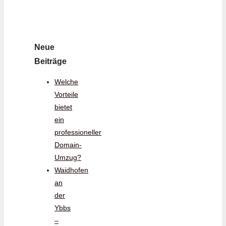
Neue
Beiträge
Welche
Vorteile
bietet
ein
professioneller
Domain-
Umzug?
Waidhofen
an
der
Ybbs
–