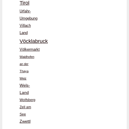
Tirol
Urfahr-
Umgebung
Villach
Land
Vöcklabruck
Völkermarkt
Waidhofen
an der
Thaya
Weiz
Wels-
Land
Wolfsberg
Zell am
See
Zwettl