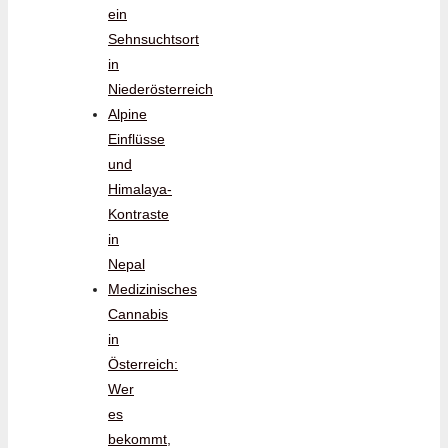
ein
Sehnsuchtsort
in
Niederösterreich
Alpine
Einflüsse
und
Himalaya-
Kontraste
in
Nepal
Medizinisches
Cannabis
in
Österreich:
Wer
es
bekommt,