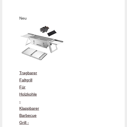
Neu
Tragbarer
Faltgrill
Für
Holzkohle
-
Klappbarer
Barbecue
Grill -