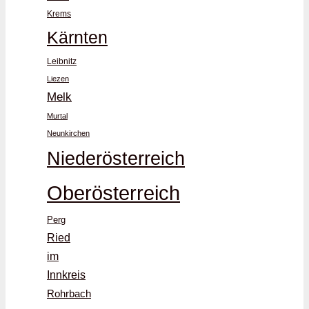
Krems
Kärnten
Leibnitz
Liezen
Melk
Murtal
Neunkirchen
Niederösterreich
Oberösterreich
Perg
Ried
im
Innkreis
Rohrbach