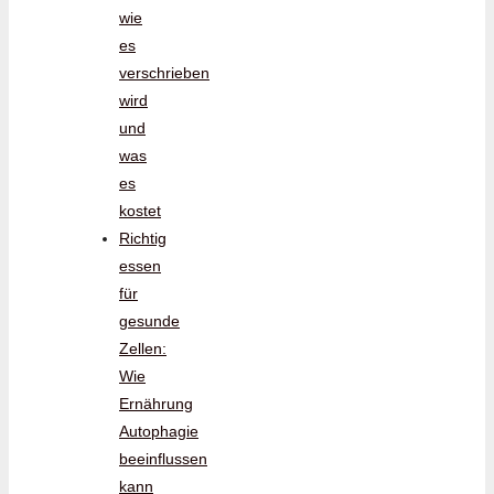
wie
es
verschrieben
wird
und
was
es
kostet
Richtig
essen
für
gesunde
Zellen:
Wie
Ernährung
Autophagie
beeinflussen
kann