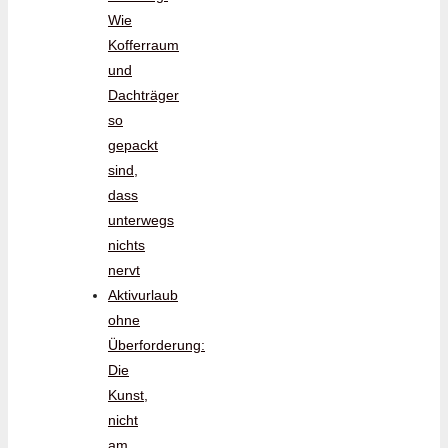
Wie
Kofferraum
und
Dachträger
so
gepackt
sind,
dass
unterwegs
nichts
nervt
Aktivurlaub
ohne
Überforderung:
Die
Kunst,
nicht
am