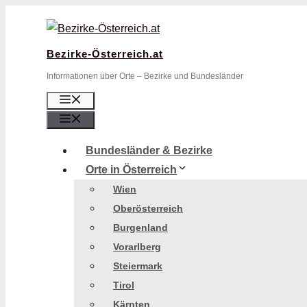
Zum
Inhalt
springen
Bezirke-Österreich.at
Informationen über Orte – Bezirke und Bundesländer
Menü
Menü
Bundesländer & Bezirke
Orte in Österreich
Wien
Oberösterreich
Burgenland
Vorarlberg
Steiermark
Tirol
Kärnten