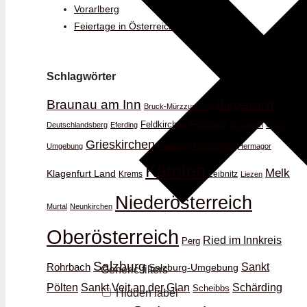
Vorarlberg
Feiertage in Österreich
Schlagwörter
Braunau am Inn
Burgenland
Bruck-Mürzzuschlag
Feldkirchen
Freistadt
Deutschlandsberg
Eferding
Gmunden
Graz-
Grieskirchen
Hartberg-Fürstenfeld
Umgebung
Hermagor
Kärnten
Melk
Klagenfurt Land
Krems
Leibnitz
Liezen
Niederösterreich
Murtal
Neunkirchen
Oberösterreich
Ried im Innkreis
Perg
Salzburg
Rohrbach
Sankt
Salzburg-Umgebung
Generic filters
Schärding
Pölten
Sankt Veit an der Glan
Scheibbs
Hidden label