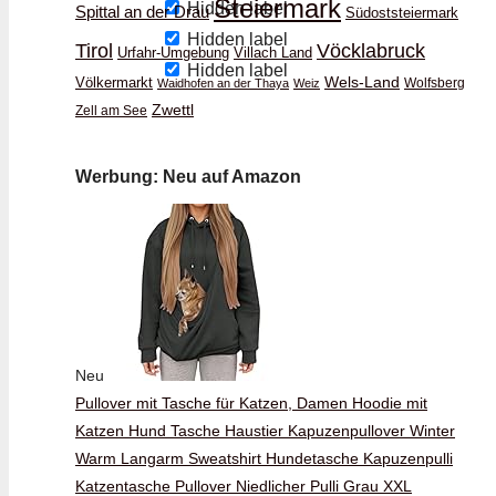
Steiermark
Hidden label
Spittal an der Drau
Südoststeiermark
Hidden label
Vöcklabruck
Tirol
Urfahr-Umgebung
Villach Land
Hidden label
Wels-Land
Völkermarkt
Wolfsberg
Waidhofen an der Thaya
Weiz
Zwettl
Zell am See
Werbung: Neu auf Amazon
Neu
Pullover mit Tasche für Katzen, Damen Hoodie mit
Katzen Hund Tasche Haustier Kapuzenpullover Winter
Warm Langarm Sweatshirt Hundetasche Kapuzenpulli
Katzentasche Pullover Niedlicher Pulli Grau XXL