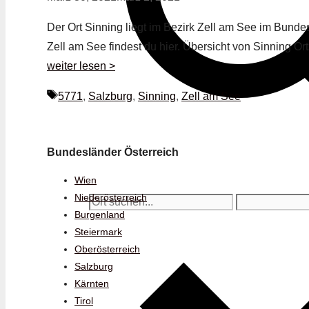
Der Ort Sinning liegt im Bezirk Zell am See im Bundes
Zell am See findest du hier. Übersicht von Sinning 
weiter lesen >
Schlagwörter
5771
,
Salzburg
,
Sinning
,
Zell am See
Bundesländer Österreich
Wien
Niederösterreich
Burgenland
Steiermark
Oberösterreich
Salzburg
Kärnten
Tirol