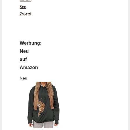
See
Zwettl
Werbung:
Neu
auf
Amazon
Neu