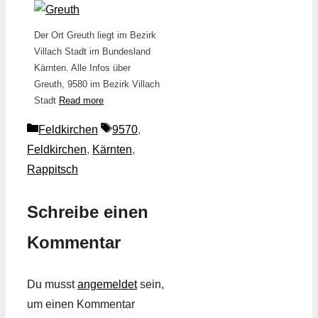
Der Ort Greuth liegt im Bezirk
Villach Stadt im Bundesland
Kärnten. Alle Infos über
Greuth, 9580 im Bezirk Villach
Stadt
Read more
Kategorien
Schlagwörter
Feldkirchen
9570
,
Feldkirchen
,
Kärnten
,
Rappitsch
Schreibe einen
Kommentar
Du musst
angemeldet
sein,
um einen Kommentar