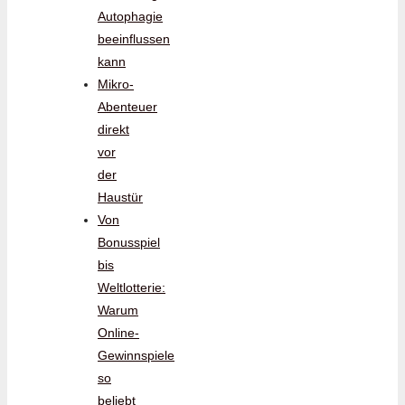
Autophagie
beeinflussen
kann
Mikro-
Abenteuer
direkt
vor
der
Haustür
Von
Bonusspiel
bis
Weltlotterie:
Warum
Online-
Gewinnspiele
so
beliebt