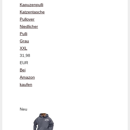
Kapuzenpulli
Katzentasche
Pullover
Niedlicher
Pulli
Grau
XXL
31,98
EUR
Bei
Amazon
kaufen
Neu