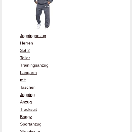
Jogginganzug
Herren
Set 2
Teiler
Trainingsanzug
Langarm
mit
Taschen
Jogging
Anzug
Tracksuit
Baggy
Sportanzug
Streatwear