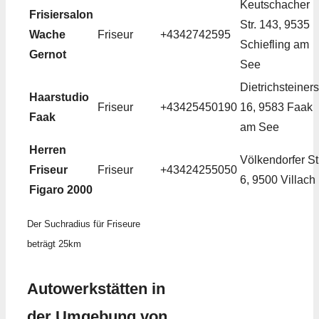
Keutschacher
Frisiersalon
Str. 143, 9535
Wache
Friseur
+4342742595
Schiefling am
Gernot
See
Dietrichsteinerst
Haarstudio
Friseur
+43425450190
16, 9583 Faak
Faak
am See
Herren
Völkendorfer St
Friseur
Friseur
+43424255050
6, 9500 Villach
Figaro 2000
Der Suchradius für Friseure
beträgt 25km
Autowerkstätten in
der Umgebung von