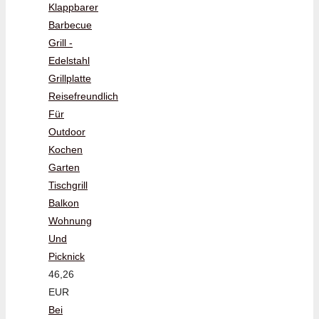
Klappbarer
Barbecue
Grill -
Edelstahl
Grillplatte
Reisefreundlich
Für
Outdoor
Kochen
Garten
Tischgrill
Balkon
Wohnung
Und
Picknick
46,26
EUR
Bei