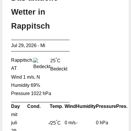
Wetter in
Rappitsch
Jul 29, 2026 - Mi
°
Rappitsch,
25
C
AT
Bedeckt
Wind
1 m/s, N
Humidity
69%
Pressure
1022 hPa
Day
Cond.
Temp.
Wind
Humidity
Pressure
Pres.
mit
°
juli
0 m/s
-
0 hPa
-/25
C
29