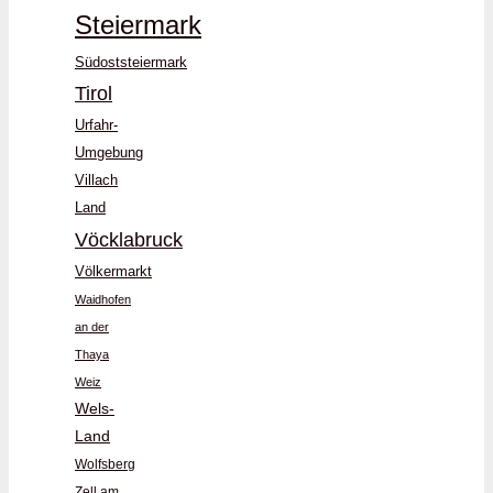
Steiermark
Südoststeiermark
Tirol
Urfahr-
Umgebung
Villach
Land
Vöcklabruck
Völkermarkt
Waidhofen
an der
Thaya
Weiz
Wels-
Land
Wolfsberg
Zell am