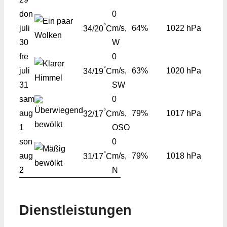
don
0
°
juli
m/s,
64%
1022 hPa
34/20
C
30
W
fre
0
°
juli
m/s,
63%
1020 hPa
34/19
C
31
SW
sam
0
°
aug
m/s,
79%
1017 hPa
32/17
C
1
OSO
son
0
°
aug
m/s,
79%
1018 hPa
31/17
C
2
N
Dienstleistungen