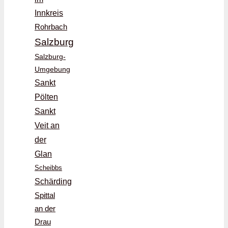
Innkreis
Rohrbach
Salzburg
Salzburg-
Umgebung
Sankt
Pölten
Sankt
Veit an
der
Glan
Scheibbs
Schärding
Spittal
an der
Drau