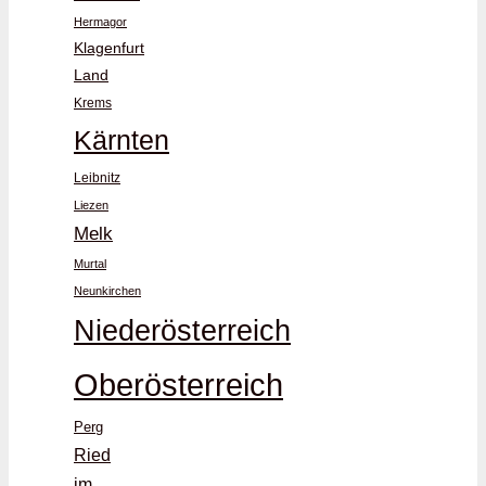
Hermagor
Klagenfurt
Land
Krems
Kärnten
Leibnitz
Liezen
Melk
Murtal
Neunkirchen
Niederösterreich
Oberösterreich
Perg
Ried
im