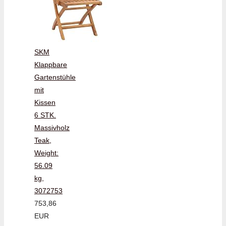
SKM
Klappbare
Gartenstühle
mit
Kissen
6 STK.
Massivholz
Teak,
Weight:
56.09
kg,
3072753
753,86
EUR