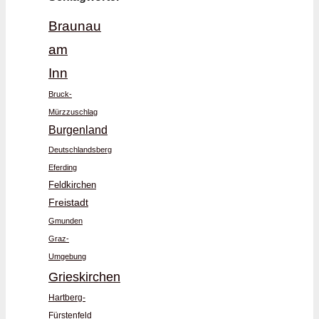
Braunau
am
Inn
Bruck-
Mürzzuschlag
Burgenland
Deutschlandsberg
Eferding
Feldkirchen
Freistadt
Gmunden
Graz-
Umgebung
Grieskirchen
Hartberg-
Fürstenfeld