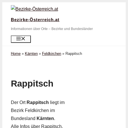
Zum
Inhalt
Bezirke-Österreich.at
springen
Informationen über Orte – Bezirke und Bundesländer
Menü
Home
»
Kärnten
»
Feldkirchen
»
Rappitsch
Rappitsch
Der Ort
Rappitsch
liegt im
Bezirk Feldkirchen im
Bundesland
Kärnten
.
Alle Infos über Rappitsch,