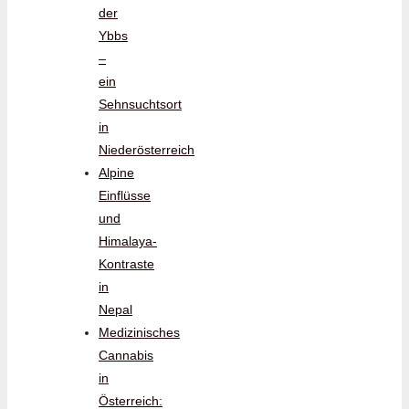
der
Ybbs
–
ein
Sehnsuchtsort
in
Niederösterreich
Alpine
Einflüsse
und
Himalaya-
Kontraste
in
Nepal
Medizinisches
Cannabis
in
Österreich: