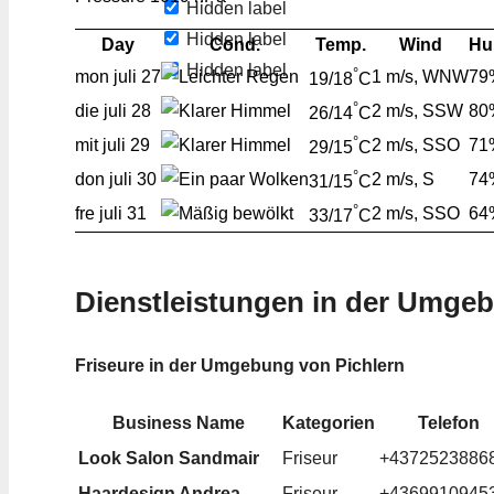
Hidden label
Hidden label
Day
Cond.
Temp.
Wind
Hu
Hidden label
°
mon
juli 27
1 m/s, WNW
79
19/18
C
°
die
juli 28
2 m/s, SSW
80
26/14
C
°
mit
juli 29
2 m/s, SSO
71
29/15
C
°
don
juli 30
2 m/s, S
74
31/15
C
°
fre
juli 31
2 m/s, SSO
64
33/17
C
Dienstleistungen in der Umge
Friseure in der Umgebung von Pichlern
Business Name
Kategorien
Telefon
Look Salon Sandmair
Friseur
+4372523886
Haardesign Andrea
Friseur
+4369910945