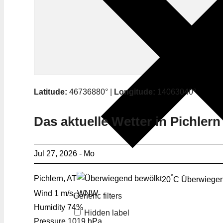
Latitude:
46736880° |
Longitude:
14063040°
Das aktuelle Wetter in Pichlern
Jul 27, 2026 - Mo
°
Pichlern, AT
20
C
Überwiegen
Wind
1 m/s, WNW
Generic filters
Humidity
74%
Hidden label
Pressure
1019 hPa