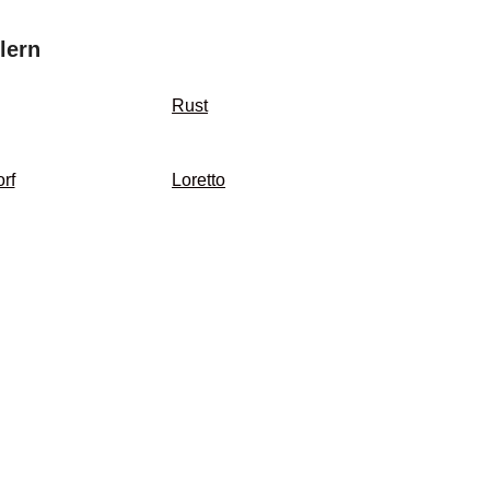
lern
Rust
rf
Loretto