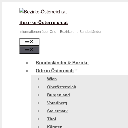
Zum
Inhalt
springen
Bezirke-Österreich.at
Informationen über Orte – Bezirke und Bundesländer
Menü
Menü
Bundesländer & Bezirke
Orte in Österreich
Wien
Oberösterreich
Burgenland
Vorarlberg
Steiermark
Tirol
Kärnten