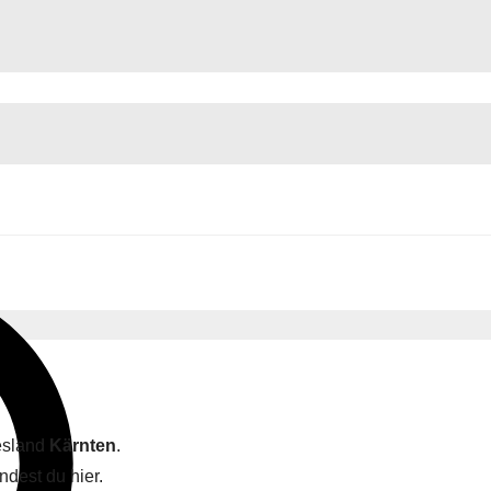
desland
Kärnten
.
ndest du hier.