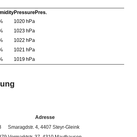
midity
Pressure
Pres.
%
1020 hPa
%
1023 hPa
%
1022 hPa
%
1021 hPa
%
1019 hPa
bung
Adresse
8
Smaragdstr. 4, 4407 Steyr-Gleink
379
Vormarktstr. 37, 4310 Mauthausen